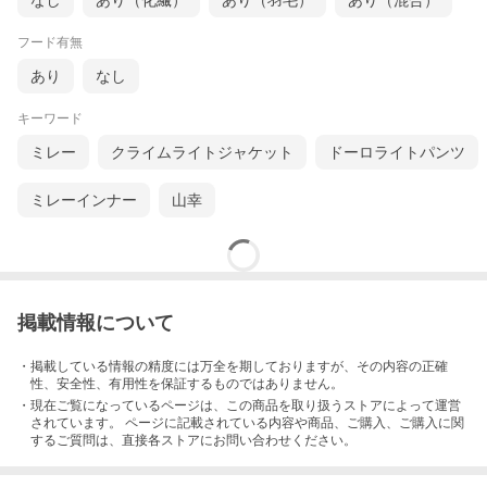
なし
あり（化繊）
あり（羽毛）
あり（混合）
フード有無
あり
なし
キーワード
ミレー
クライムライトジャケット
ドーロライトパンツ
ミレーインナー
山幸
掲載情報について
・掲載している情報の精度には万全を期しておりますが、その内容の正確
性、安全性、有用性を保証するものではありません。
・現在ご覧になっているページは、この
商品
を取り扱うストアによって運営
されています。 ページに記載されている内容
や商品、ご購入
、ご購入に関
するご質問は、直接各ストアにお問い合わせください。