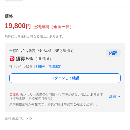
価格
19,800
円
送料無料
（
全国一律
）
条件により送料が異なる場合があります。
全額PayPay残高で支払い&LINEと連携で
内訳
獲得
5
%
（
909
pt）
獲得のうち4.5%は
利用先・期間限定
ログインして確認
ご注意
表示よりも実際の付与数・付与率が少ない場合があります
詳細
（付与上限、未確定の付与等）
原則税抜価格が対象です。特典詳細は内訳でご確認ください。
条件達成でおトク