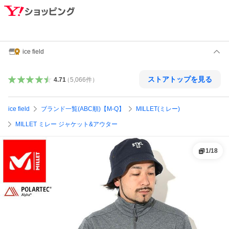
ice field
ストアトップを見る
4.71
（
5,066
件
）
ice field
ブランド一覧(ABC順)【M-Q】
MILLET(ミレー)
MILLET ミレー ジャケット&アウター
1
/
18