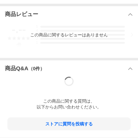
サイズ:着丈(cm)×身幅(cm)×袖丈(cm)
S(日本M):64×53×60
商品レビュー
M(日本L):67×55×62
L(日本XL):70×58×63
-.--
5
4
この
商品
に関するレビューはありません
3
2
1
-
件
商品Q&A
（
0
件）
この
商品
に関する質問は、
以下からお問い合わせください。
ストアに質問を投稿する