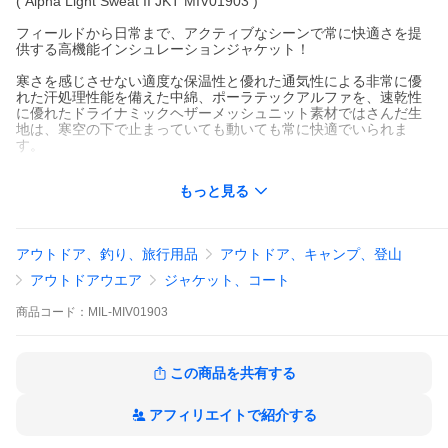
( Alpha Light Sweat II JKT MIV01903 )
フィールドから日常まで、アクティブなシーンで常に快適さを提
供する高機能インシュレーションジャケット！
寒さを感じさせない適度な保温性と優れた通気性による非常に優
れた汗処理性能を備えた中綿、ポーラテックアルファを、速乾性
に優れたドライナミックヘザーメッシュニット素材ではさんだ生
地は、寒空の下で止まっていても動いても常に快適でいられま
す。
素材・注意点について
もっと見る
ヘザーニット ポリエステル100％×ポーラテックアルファ40 ポリ
エステル100％(72％リサイクル)
【製品の特長】
アウトドア、釣り、旅行用品
アウトドア、キャンプ、登山
・中綿には、通気性、ストレッチ性、速乾性に優れるポーラテッ
クアルファ(72％リサイクル)を使用。
アウトドアウエア
ジャケット、コート
・蒸れを抑えて、高い運動にも対応。
・他の高通気中綿ジャケットとの組み合わせで、秋、春から寒い
商品
コード：
MIL-MIV01903
冬まで長い期間での着用が可能。
生産国について
中国
この商品を共有する
サイズについて
アフィリエイトで紹介する
モデルは身長170cmでチャコール(6342)のサイズM(日本L)を着
用。