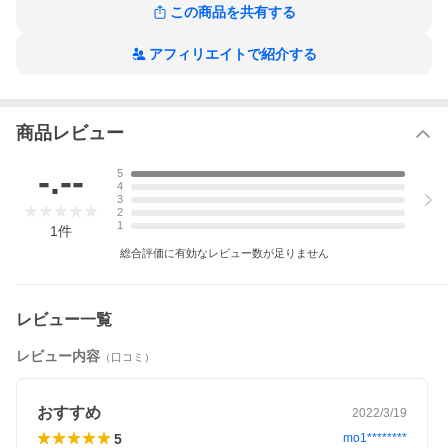
この商品を共有する
生産国について
ベトナム
アフィリエイトで紹介する
サイズについて
モデルは身長170cmでオリーブ(8781)のサイズS(日本M)を着用。
サイズ:着丈(cm)×身幅(cm)×裄丈(cm)
商品レビュー
S(日本M):65×56×86
M(日本L):67×60×89
L(日本XL):70×64×91
-.--
5
4
3
2
1
1
件
総合評価に有効なレビュー数が足りません
レビュー一覧
レビュー内容
（口コミ）
おすすめ
2022/3/19
5
mo1********