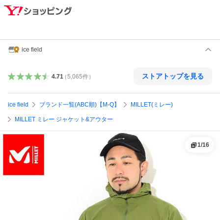
ice field
ストアトップを見る
4.71
（
5,065
件
）
ice field
ブランド一覧(ABC順)【M-Q】
MILLET(ミレー)
MILLET ミレー ジャケット&アウター
1
/
16