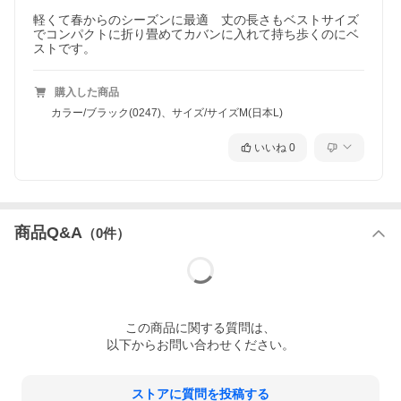
軽くて春からのシーズンに最適　丈の長さもベストサイズ
でコンパクトに折り畳めてカバンに入れて持ち歩くのにベ
ストです。
購入した商品
カラー/ブラック(0247)、サイズ/サイズM(日本L)
いいね
0
商品Q&A
（
0
件）
この
商品
に関する質問は、
以下からお問い合わせください。
ストアに質問を投稿する