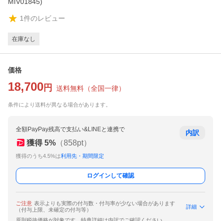
MIV01845)
1
件のレビュー
在庫なし
価格
18,700
円
送料無料
（
全国一律
）
条件により送料が異なる場合があります。
全額PayPay残高で支払い&LINEと連携で
内訳
獲得
5
%
（
858
pt）
獲得のうち4.5%は
利用先・期間限定
ログインして確認
ご注意
表示よりも実際の付与数・付与率が少ない場合があります
詳細
（付与上限、未確定の付与等）
原則税抜価格が対象です。特典詳細は内訳でご確認ください。