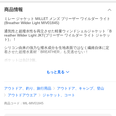
商品情報
ミレー ジャケット MILLET メンズ ブリーザー ワイルダー ライト
(Breather Wilder Light MIV01845)
通気性と超撥水性を両立させた軽量ウィンドシェルジャケット「B
reather Wilder Light JKT(ブリーザー ワイルダー ライト ジャケッ
ト)」！
シリコン由来の強力な撥水成分を生地表面ではなく繊維自体に定
着させた超撥水素材「BREATHER」も見逃せない！
ポケットは合計2個。
素材・注意点について
もっと見る
BREATHER TASLAN SDWR(ナイロン100％)
【製品の特長】
・より自然の素材の感触に近い軽量ブリーザ タスランナイロンを
アウトドア、釣り、旅行用品
アウトドア、キャンプ、登山
使用
・多少の雨にも対応できる撥水性で、急な気候の変化にも対応
アウトドアウエア
ジャケット、コート
・バラクラーバタイプのフレキシブルフィットのフード
・ハーネスに干渉しないハイポジションのサイドジップポケット
商品
コード：
MIL-MIV01845
・左ポケットに収納可能
・手の甲側をプロテクトしたハープストレッチ仕様の袖口
・裾はフレキシブルフィットのバインダー仕様