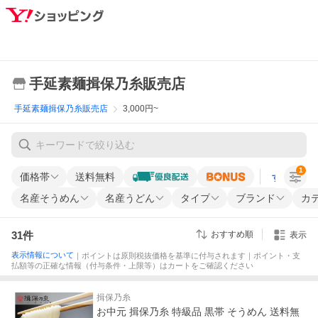
手延素麺揖保乃糸販売店
手延素麺揖保乃糸販売店
3,000円~
1
価格帯
送料無料
すべての条
名産そうめん
名産うどん
タイプ
ブランド
カ
31
件
おすすめ順
表示
表示情報について
｜ポイントは原則税抜価格を基準に付与されます｜ポイント・支
払額等の正確な情報（付与条件・上限等）はカートをご確認ください
揖保乃糸
お中元 揖保乃糸 特級品 黒帯 そうめん 送料無