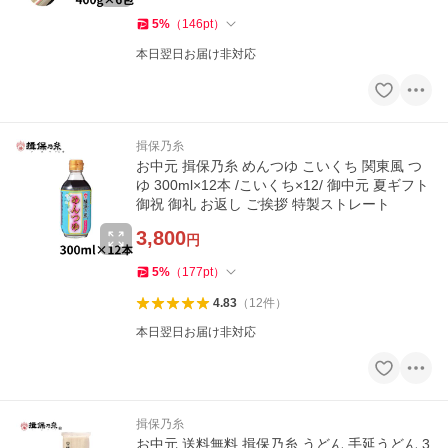
5
%
（
146
pt
）
本日翌日お届け非対応
揖保乃糸
お中元 揖保乃糸 めんつゆ こいくち 関東風 つ
ゆ 300ml×12本 /こいくち×12/ 御中元 夏ギフト
御祝 御礼 お返し ご挨拶 特製ストレート
3,800
円
5
%
（
177
pt
）
4.83
（
12
件
）
本日翌日お届け非対応
揖保乃糸
お中元 送料無料 揖保乃糸 うどん 手延うどん 3