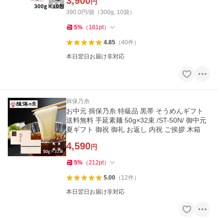
3,900
円
390.0円/袋（300g, 10袋）
5
%
（
181
pt
）
4.85
（
40
件
）
本日翌日お届け非対応
揖保乃糸
お中元 揖保乃糸 特級品 黒帯 そうめんギフト
送料無料 手延素麺 50g×32束 /ST-50N/ 御中元
夏ギフト 御祝 御礼 お返し 内祝 ご挨拶 木箱
4,590
円
5
%
（
212
pt
）
5.00
（
12
件
）
本日翌日お届け非対応