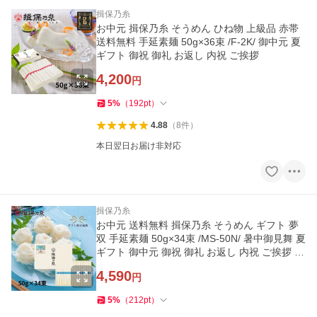
揖保乃糸
お中元 揖保乃糸 そうめん ひね物 上級品 赤帯
送料無料 手延素麺 50g×36束 /F-2K/ 御中元 夏
ギフト 御祝 御礼 お返し 内祝 ご挨拶
4,200
円
5
%
（
192
pt
）
4.88
（
8
件
）
本日翌日お届け非対応
揖保乃糸
お中元 送料無料 揖保乃糸 そうめん ギフト 夢
双 手延素麺 50g×34束 /MS-50N/ 暑中御見舞 夏
ギフト 御中元 御祝 御礼 お返し 内祝 ご挨拶 化
粧紙箱
4,590
円
5
%
（
212
pt
）