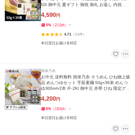
50/ 御中元 夏ギフト 御祝 御礼 お返し 内祝 ご
挨拶 化粧紙箱
4,590
円
5
%
（
212
pt
）
4.71
（
14
件
）
本日翌日お届け非対応
揖保乃糸
お中元 送料無料 揖保乃糸 そうめん ひね物上級
品 めんつゆセット 手延素麺 50g×36束 めんつ
ゆ300ml×2本 /F-2K/ 御中元 赤帯 ひね 限定グル
メ 家庭用 お得
4,200
円
5
%
（
192
pt
）
本日翌日お届け非対応