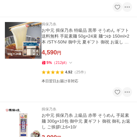
揖保乃糸
お中元 揖保乃糸 特級品 黒帯 そうめん ギフト
送料無料 手延素麺 50g×24束 麺つゆ 150ml×2
本 /STY-50N/ 御中元 夏ギフト 御祝 お返し 内
祝 御礼 木箱
4,590
円
5
%
（
212
pt
）
4.92
（
25
件
）
本日翌日お届け非対応
揖保乃糸
お中元 揖保乃糸 上級品 赤帯 そうめん 手延素
麺 300g×10包 御中元 夏ギフト 御祝 御礼 お返
し ご挨拶/上6×10/