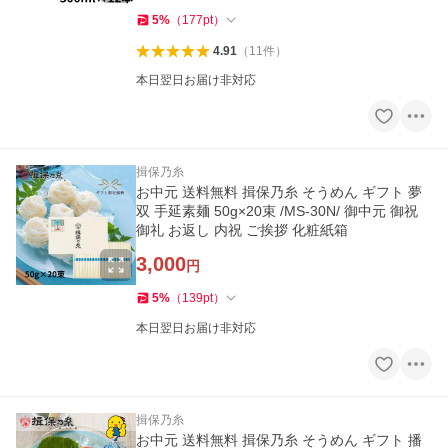
5
%
（
177
pt
）
4.91
（
11
件
）
本日翌日お届け非対応
揖保乃糸
お中元 送料無料 揖保乃糸 そうめん ギフト 夢
双 手延素麺 50g×20束 /MS-30N/ 御中元 御祝
御礼 お返し 内祝 ご挨拶 化粧紙箱
3,000
円
5
%
（
139
pt
）
本日翌日お届け非対応
揖保乃糸
お中元 送料無料 揖保乃糸 そうめん ギフト 播