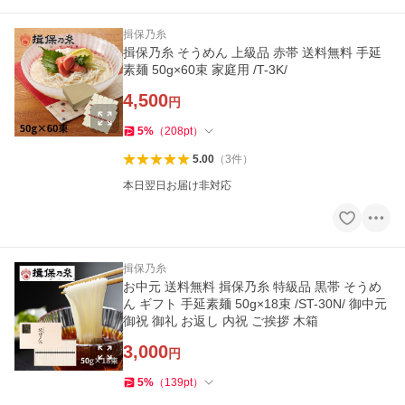
揖保乃糸
揖保乃糸 そうめん 上級品 赤帯 送料無料 手延
素麺 50g×60束 家庭用 /T-3K/
4,500
円
5
%
（
208
pt
）
5.00
（
3
件
）
本日翌日お届け非対応
揖保乃糸
お中元 送料無料 揖保乃糸 特級品 黒帯 そうめ
ん ギフト 手延素麺 50g×18束 /ST-30N/ 御中元
御祝 御礼 お返し 内祝 ご挨拶 木箱
3,000
円
5
%
（
139
pt
）