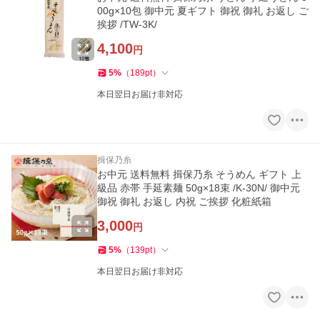
00g×10包 御中元 夏ギフト 御祝 御礼 お返し ご
挨拶 /TW-3K/
4,100
円
5
%
（
189
pt
）
本日翌日お届け非対応
揖保乃糸
お中元 送料無料 揖保乃糸 そうめん ギフト 上
級品 赤帯 手延素麺 50g×18束 /K-30N/ 御中元
御祝 御礼 お返し 内祝 ご挨拶 化粧紙箱
3,000
円
5
%
（
139
pt
）
本日翌日お届け非対応