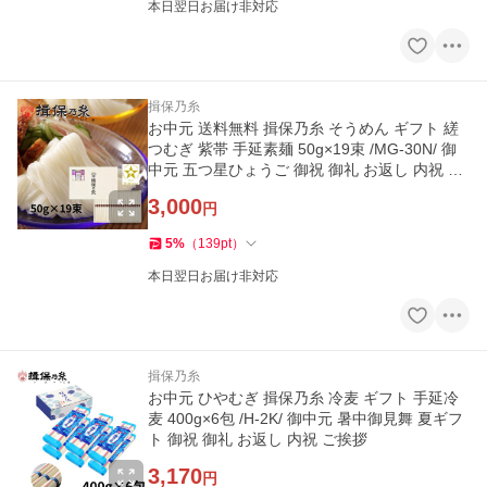
本日翌日お届け非対応
揖保乃糸
お中元 送料無料 揖保乃糸 そうめん ギフト 縒
つむぎ 紫帯 手延素麺 50g×19束 /MG-30N/ 御
中元 五つ星ひょうご 御祝 御礼 お返し 内祝 ご
挨拶 化粧紙箱
3,000
円
5
%
（
139
pt
）
本日翌日お届け非対応
揖保乃糸
お中元 ひやむぎ 揖保乃糸 冷麦 ギフト 手延冷
麦 400g×6包 /H-2K/ 御中元 暑中御見舞 夏ギフ
ト 御祝 御礼 お返し 内祝 ご挨拶
3,170
円