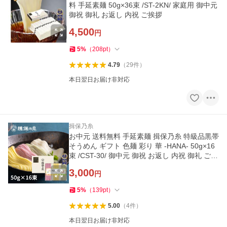
料 手延素麺 50g×36束 /ST-2KN/ 家庭用 御中元
御祝 御礼 お返し 内祝 ご挨拶
4,500
円
5
%
（
208
pt
）
4.79
（
29
件
）
本日翌日お届け非対応
揖保乃糸
お中元 送料無料 手延素麺 揖保乃糸 特級品黒帯
そうめん ギフト 色麺 彩り 華 -HANA- 50g×16
束 /CST-30/ 御中元 御祝 お返し 内祝 御礼 ご挨
拶 化粧紙箱
3,000
円
5
%
（
139
pt
）
5.00
（
4
件
）
本日翌日お届け非対応