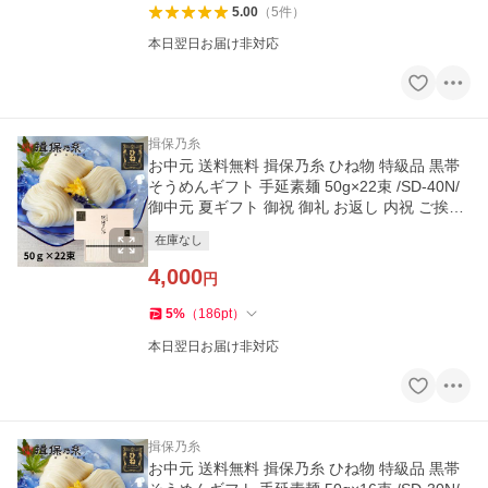
5.00
（
5
件
）
本日翌日お届け非対応
揖保乃糸
お中元 送料無料 揖保乃糸 ひね物 特級品 黒帯
そうめんギフト 手延素麺 50g×22束 /SD-40N/
御中元 夏ギフト 御祝 御礼 お返し 内祝 ご挨拶
木箱
在庫なし
4,000
円
5
%
（
186
pt
）
本日翌日お届け非対応
揖保乃糸
お中元 送料無料 揖保乃糸 ひね物 特級品 黒帯