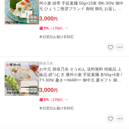
州小麦 緑帯 手延素麺 50g×19束 /BK-30N/ 御中
元 ひょうご推奨ブランド 御祝 御礼 お返し 内
祝 ご挨拶 化粧紙箱
3,000
円
5
%
（
139
pt
）
本日翌日お届け非対応
揖保乃糸
お中元 揖保乃糸 そうめん 送料無料 特級品 上
級品 縒つむぎ 播州小麦 手延素麺 各50g×4束 /
TY-30N/ 趣きーMARIー 御中元 夏ギフト 御祝
御礼 内祝 化粧紙箱
3,000
円
5
%
（
139
pt
）
本日翌日お届け非対応