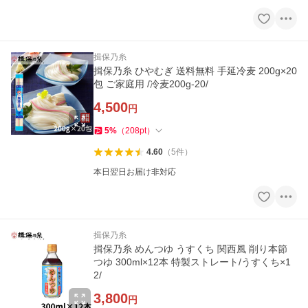
揖保乃糸
揖保乃糸 ひやむぎ 送料無料 手延冷麦 200g×20
包 ご家庭用 /冷麦200g-20/
4,500
円
5
%
（
208
pt
）
4.60
（
5
件
）
本日翌日お届け非対応
揖保乃糸
揖保乃糸 めんつゆ うすくち 関西風 削り本節
つゆ 300ml×12本 特製ストレート/うすくち×1
2/
3,800
円