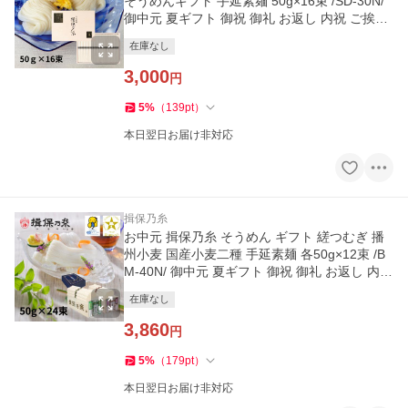
そうめんギフト 手延素麺 50g×16束 /SD-30N/
御中元 夏ギフト 御祝 御礼 お返し 内祝 ご挨拶
木箱
在庫なし
3,000
円
5
%
（
139
pt
）
本日翌日お届け非対応
揖保乃糸
お中元 揖保乃糸 そうめん ギフト 縒つむぎ 播
州小麦 国産小麦二種 手延素麺 各50g×12束 /B
M-40N/ 御中元 夏ギフト 御祝 御礼 お返し 内祝
ご挨拶 ミニ木箱
在庫なし
3,860
円
5
%
（
179
pt
）
本日翌日お届け非対応