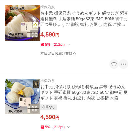
揖保乃糸
お中元 揖保乃糸 そうめんギフト 縒つむぎ 紫帯
送料無料 手延素麺 50g×32束 /MG-50N/ 御中元
五つ星ひょうご 御祝 御礼 お返し 内祝 ご挨拶
化粧紙箱
4,590
円
5
%
（
212
pt
）
本日翌日お届け非対応
揖保乃糸
お中元 揖保乃糸 ひね物 特級品 黒帯 そうめん
ギフト 手延素麺 50g×30束 /SD-50N/ 御中元 夏
ギフト 御祝 御礼 お返し 内祝 ご挨拶 木箱
在庫なし
4,590
円
5
%
（
212
pt
）