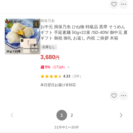
揖保乃糸
お中元 揖保乃糸 ひね物 特級品 黒帯 そうめん
ギフト 手延素麺 50g×22束 /SD-40N/ 御中元 夏
ギフト 御祝 御礼 お返し 内祝 ご挨拶 木箱
在庫なし
3,680
円
5
%
（
171
pt
）
4.33
（
3
件
）
本日翌日お届け非対応
1
2
31
件中
1
〜
30
件