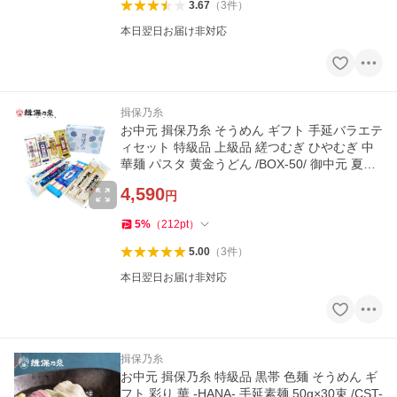
3.67
（
3
件
）
本日翌日お届け非対応
揖保乃糸
お中元 揖保乃糸 そうめん ギフト 手延バラエテ
ィセット 特級品 上級品 縒つむぎ ひやむぎ 中
華麺 パスタ 黄金うどん /BOX-50/ 御中元 夏ギ
フト 御祝 御礼 内祝
4,590
円
5
%
（
212
pt
）
5.00
（
3
件
）
本日翌日お届け非対応
揖保乃糸
お中元 揖保乃糸 特級品 黒帯 色麺 そうめん ギ
フト 彩り 華 -HANA- 手延素麺 50g×30束 /CST-