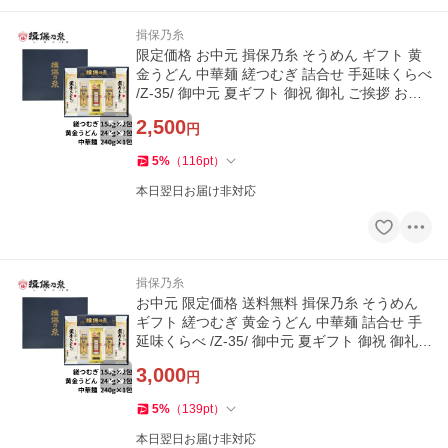
揖保乃糸
限定価格 お中元 揖保乃糸 そうめん ギフト 黄
金うどん 中華麺 縒つむぎ 詰合せ 手延味くらべ
/Z-35/ 御中元 夏ギフト 御祝 御礼 ご挨拶 お返
し 内祝
2,500
円
5
%
（
116
pt
）
本日翌日お届け非対応
揖保乃糸
お中元 限定価格 送料無料 揖保乃糸 そうめん
ギフト 縒つむぎ 黄金うどん 中華麺 詰合せ 手
延味くらべ /Z-35/ 御中元 夏ギフト 御祝 御礼
お返し 内祝 ご挨拶
3,000
円
5
%
（
139
pt
）
本日翌日お届け非対応