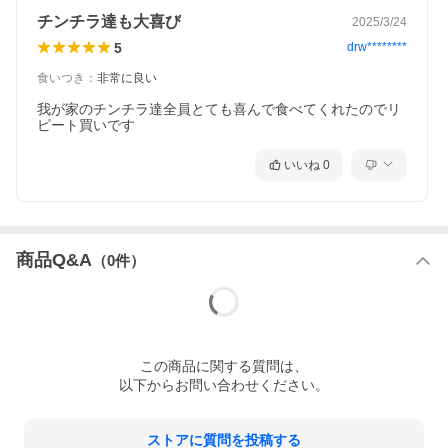
チンチラ達も大喜び
2025/3/24
5
drw********
食いつき
：
非常に良い
我が家のチンチラ達全員とても喜んで食べてくれたのでリ
ピート買いです
いいね
0
商品Q&A
（
0
件）
この
商品
に関する質問は、
以下からお問い合わせください。
ストアに質問を投稿する