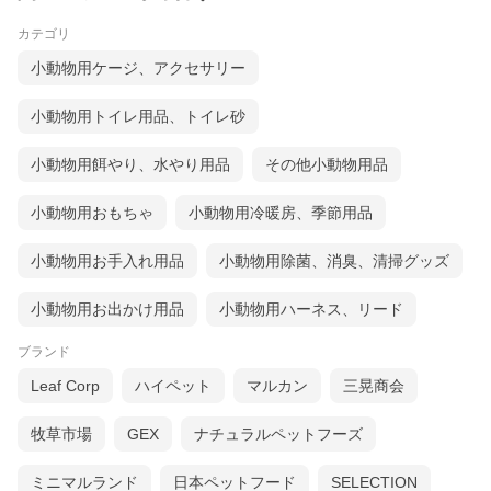
カテゴリ
小動物用ケージ、アクセサリー
小動物用トイレ用品、トイレ砂
小動物用餌やり、水やり用品
その他小動物用品
小動物用おもちゃ
小動物用冷暖房、季節用品
小動物用お手入れ用品
小動物用除菌、消臭、清掃グッズ
小動物用お出かけ用品
小動物用ハーネス、リード
ブランド
Leaf Corp
ハイペット
マルカン
三晃商会
牧草市場
GEX
ナチュラルペットフーズ
ミニマルランド
日本ペットフード
SELECTION