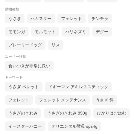
動物種類
うさぎ
ハムスター
フェレット
チンチラ
モモンガ
モルモット
ハリネズミ
デグー
プレーリードッグ
リス
ユーザー評価
食いつきが非常に良い
キーワード
うさぎ ペレット
ドギーマン アキレススティック
フェレット
フェレット メンテナンス
うさぎ 餌
うさぎのきわみ
うさぎのきわみ 850g
ひかりはむはむ
イースターバニー
オリエンタル酵母 sps-lg