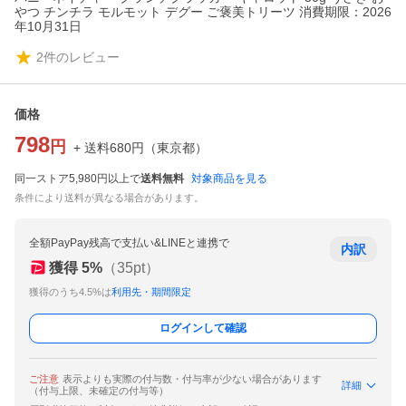
やつ チンチラ モルモット デグー ご褒美トリーツ 消費期限：2026
年10月31日
2
件のレビュー
価格
798
円
+ 送料
680
円
（
東京都
）
同一ストア5,980円以上で
送料無料
対象商品を見る
条件により送料が異なる場合があります。
全額PayPay残高で支払い&LINEと連携で
内訳
獲得
5
%
（
35
pt）
獲得のうち4.5%は
利用先・期間限定
ログインして確認
ご注意
表示よりも実際の付与数・付与率が少ない場合があります
詳細
（付与上限、未確定の付与等）