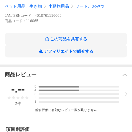
ペット用品、生き物
小動物用品
フード、おやつ
JAN/ISBNコード：
4018761116065
商品
コード：
116065
この商品を共有する
アフィリエイトで紹介する
商品レビュー
-.--
5
4
3
2
1
2
件
総合評価に有効なレビュー数が足りません
項目別評価