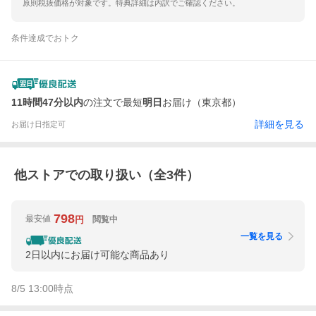
原則税抜価格が対象です。特典詳細は内訳でご確認ください。
条件達成でおトク
11時間47分以内
の注文で最短
明日
お届け（東京都）
詳細を見る
お届け日指定可
他ストアでの取り扱い（全
3
件）
798
最安値
閲覧中
円
一覧を見る
2日以内にお届け可能な商品あり
8/5 13:00
時点