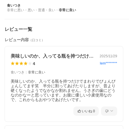
食いつき
非常に悪い
・
悪い
・
普通
・
良い
・
非常に良い
レビュー一覧
レビュー内容
（口コミ）
美味しいのか、入ってる瓶を持つだけでま…
2025/11/29
4
lem********
食いつき
：
非常に良い
美味しいのか、入ってる瓶を持つだけでまわりでぴょんぴ
ょんしてます笑　半分に割ってあげたりしますが、昔より
硬くなったようでなかなか割れません。うさぎの歯にどう
なのかなーと思っています。お腹に優しい小麦使用なの
で、これからもおやつであげたいです。
いいね
0