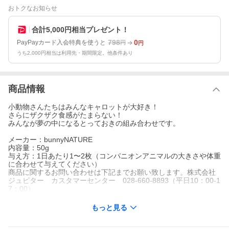
おトクなお知らせ
合計5,000円相当プレゼント！
798
0
PayPayカード入会特典を使うと
円
円
うち2,000円相当は利用先・期間限定。他条件あり
商品情報
小動物さんたちはみんなキャロットが大好き！
さらにザクザク食感がたまらない！
みんなが夢の中になるとっておきの組み合わせです。
メーカー：bunnyNATURE
内容量：50g
与え方：1日あたり1〜2枚（コンパニオンアニマルの大きさや体重
に合わせて与えてください）
商品に関するお問い合わせは下記までお願い致します。株式会社
ジュピター カスタマーセンター 028-660-8893（平日10：00-1
7：00）
もっと見る