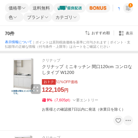
1
価格帯
送料無料
すべての条
色
ブランド
カテゴリ
70
件
おすすめ順
表示
表示情報について
｜ポイントは原則税抜価格を基準に付与されます｜ポイント・支
払額等の正確な情報（付与条件・上限等）はカートをご確認ください
クリナップ
クリナップ ミニキッチン 間口120cm コンロな
しタイプ W1200
おトク
51
%OFF価格
122,105
円
9
%
（
7,605
pt
）
要エントリー
お客様との確認後7日以内に発送（休業日を除く）
クリナップ