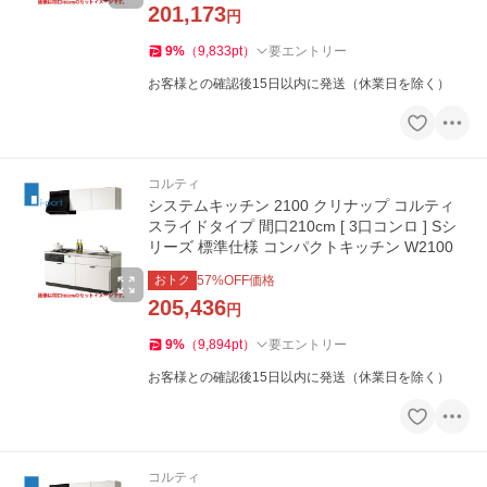
201,173
円
9
%
（
9,833
pt
）
要エントリー
お客様との確認後15日以内に発送（休業日を除く）
コルティ
システムキッチン 2100 クリナップ コルティ
スライドタイプ 間口210cm [ 3口コンロ ] Sシ
リーズ 標準仕様 コンパクトキッチン W2100
おトク
57
%OFF価格
205,436
円
9
%
（
9,894
pt
）
要エントリー
お客様との確認後15日以内に発送（休業日を除く）
コルティ