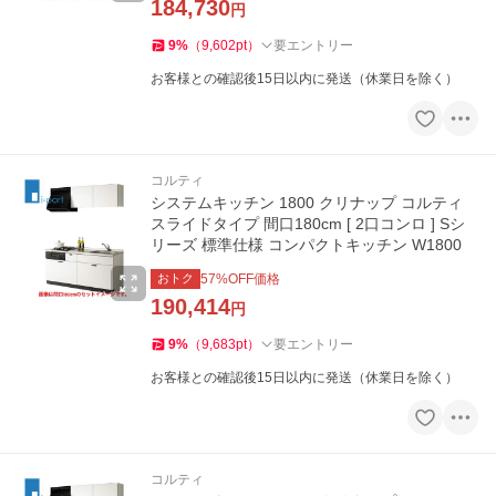
184,730
円
9
%
（
9,602
pt
）
要エントリー
お客様との確認後15日以内に発送（休業日を除く）
コルティ
システムキッチン 1800 クリナップ コルティ
スライドタイプ 間口180cm [ 2口コンロ ] Sシ
リーズ 標準仕様 コンパクトキッチン W1800
おトク
57
%OFF価格
190,414
円
9
%
（
9,683
pt
）
要エントリー
お客様との確認後15日以内に発送（休業日を除く）
コルティ