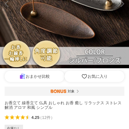
おまかせ比較
お気に入り
対象
お香立て 線香立て 仏具 おしゃれ お香 癒し リラックス ストレス
解消 アロマ 和風 シンプル
4.25
（
12
件
）
在庫なし