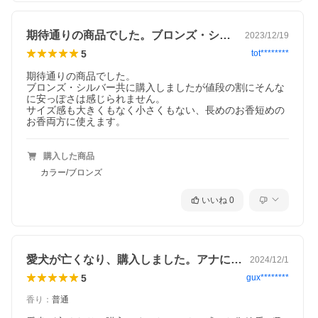
期待通りの商品でした。ブロンズ・シルバ…
2023/12/19
5
tot********
期待通りの商品でした。

ブロンズ・シルバー共に購入しましたが値段の割にそんな
に安っぽさは感じられません。

サイズ感も大きくもなく小さくもない、長めのお香短めの
お香両方に使えます。
購入した商品
カラー/ブロンズ
いいね
0
愛犬が亡くなり、購入しました。アナに残…
2024/12/1
5
gux********
香り
：
普通