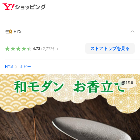
HYS
ストアトップを見る
4.73
（
2,772
件
）
HYS
ホビー
1
/
18