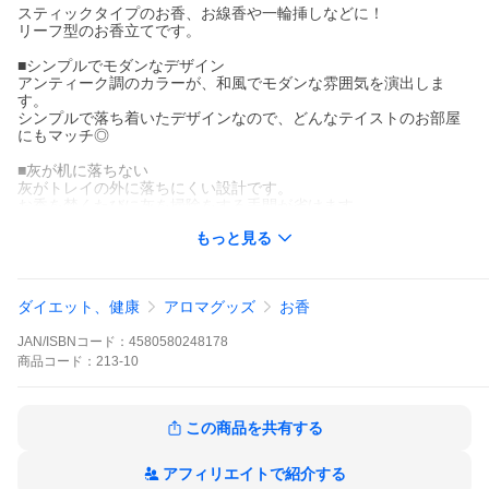
スティックタイプのお香、お線香や一輪挿しなどに！
リーフ型のお香立てです。
■シンプルでモダンなデザイン
アンティーク調のカラーが、和風でモダンな雰囲気を演出しま
す。
シンプルで落ち着いたデザインなので、どんなテイストのお部屋
にもマッチ◎
■灰が机に落ちない
灰がトレイの外に落ちにくい設計です。
お香を焚くたびに灰を掃除をする手間が省けます。
もっと見る
■お香の角度調整可能
ボールの角度を変えてお香を好みの角度に調整できます。
またボールは取り外し可能なので、お手入れも簡単！
ダイエット、健康
アロマグッズ
お香
■様々なシーンで活用
和室や茶室はもちろん、書斎、教室、店舗のインテリア、オフィ
JAN/ISBNコード：
4580580248178
スなど
様々なシーンで和やかな癒しのムードを演出します。
商品
コード：
213-10
【サイズ詳細】
この商品を共有する
長さ約14cm×幅約5cm×高さ約1cm
重さ:約64g
素材：スズ合金
アフィリエイトで紹介する
色：ブロンズ、シルバー