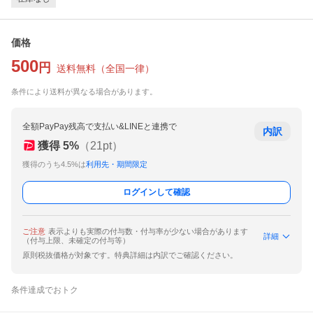
価格
500
円
送料無料
（
全国一律
）
条件により送料が異なる場合があります。
全額PayPay残高で支払い&LINEと連携で
内訳
獲得
5
%
（
21
pt）
獲得のうち4.5%は
利用先・期間限定
ログインして確認
ご注意
表示よりも実際の付与数・付与率が少ない場合があります
詳細
（付与上限、未確定の付与等）
原則税抜価格が対象です。特典詳細は内訳でご確認ください。
条件達成でおトク