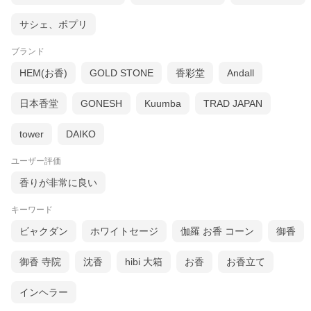
サシェ、ポプリ
ブランド
HEM(お香)
GOLD STONE
香彩堂
Andall
日本香堂
GONESH
Kuumba
TRAD JAPAN
tower
DAIKO
ユーザー評価
香りが非常に良い
キーワード
ビャクダン
ホワイトセージ
伽羅 お香 コーン
御香
御香 寺院
沈香
hibi 大箱
お香
お香立て
インヘラー