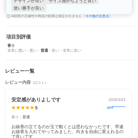
デザインが良い
サイズ感がちょうど良い
使い勝手が良い
その他の注意点
AI回答の正確性や商品の効果は保証されません（
）
項目別評価
香り
非常に悪い
・
悪い
・
普通
・
良い
・
非常に良い
レビュー一覧
レビュー内容
（口コミ）
安定感がありよしです
2026/3/23
5
amf********
香り
：
普通
お線香の立てるのが玉で動くとは思わなかったです、早速
お線香を入れてやってみました、向きを自由に変えれるの
で良いです