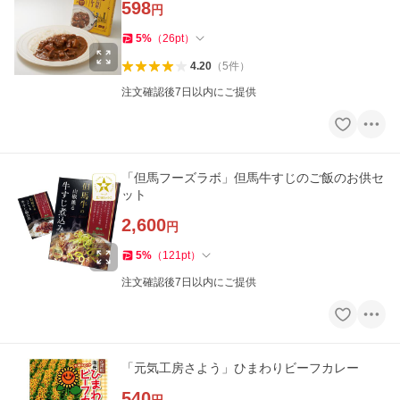
598
円
5
%
（
26
pt
）
4.20
（
5
件
）
注文確認後7日以内にご提供
「但馬フーズラボ」但馬牛すじのご飯のお供セ
ット
2,600
円
5
%
（
121
pt
）
注文確認後7日以内にご提供
「元気工房さよう」ひまわりビーフカレー
540