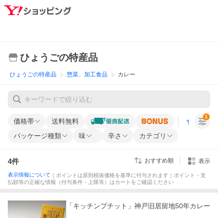
ひょうごの特産品
ひょうごの特産品
惣菜、加工食品
カレー
1
価格帯
送料無料
すべての条
パッケージ種類
味
辛さ
カテゴリ
4
件
おすすめ順
表示
表示情報について
｜ポイントは原則税抜価格を基準に付与されます｜ポイント・支
払額等の正確な情報（付与条件・上限等）はカートをご確認ください
「キッチンプチット」神戸旧居留地50年カレー