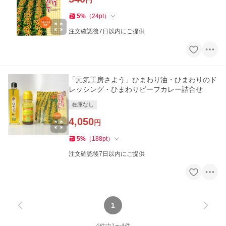
円
5
%
（
24
pt
）
注文確認後7日以内にご提供
「元気工房さよう」ひまわり油・ひまわりのド
レッシング・ひまわりビーフカレー詰合せ
在庫なし
4,050
円
5
%
（
188
pt
）
注文確認後7日以内にご提供
1