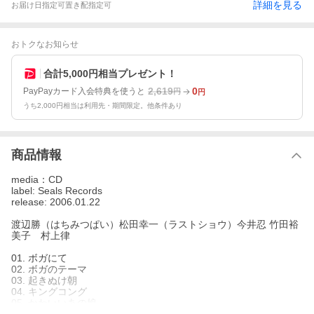
詳細を見る
お届け日指定可
置き配指定可
おトクなお知らせ
合計5,000円相当プレゼント！
2,619
0
PayPayカード入会特典を使うと
円
円
うち2,000円相当は利用先・期間限定。他条件あり
商品情報
media：CD
label: Seals Records
release: 2006.01.22
渡辺勝（はちみつぱい）松田幸一（ラストショウ）今井忍 竹田裕
美子 村上律
01. ボガにて
02. ボガのテーマ
03. 起きぬけ朝
04. キングコング
05. かわいいあの娘