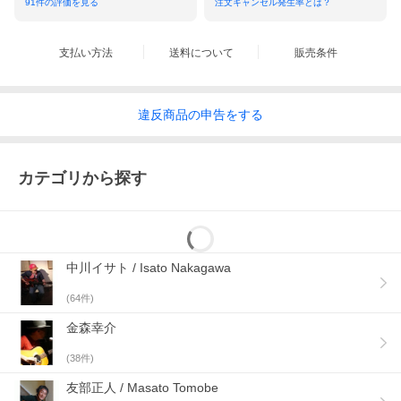
91
件の評価を見る
注文キャンセル発生率とは？
支払い方法
送料について
販売条件
違反
商品の
申告をする
カテゴリから探す
中川イサト / Isato Nakagawa
(
64
件)
金森幸介
(
38
件)
友部正人 / Masato Tomobe