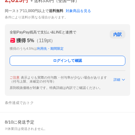
円
+ 送料
330
円
（
全国一律
）
同一ストア11,000円以上で
送料無料
対象商品を見る
条件により送料が異なる場合があります。
全額PayPay残高で支払い&LINEと連携で
内訳
獲得
5
%
（
119
pt）
獲得のうち4.5%は
利用先・期間限定
ログインして確認
ご注意
表示よりも実際の付与数・付与率が少ない場合があります
詳細
（付与上限、未確定の付与等）
原則税抜価格が対象です。特典詳細は内訳でご確認ください。
条件達成でおトク
8/10に発送予定
※休業日は発送されません。