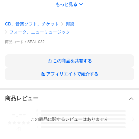
06. 鐘の鳴る丘待ちぼうけ
もっと見る
07. 君の悲しみは空を越えてやってくる
08. 何かいいことないか池のほとりは秋みたい
09. 僕の家
10. エンディングテーマ
CD、音楽ソフト、チケット
邦楽
11. 煙草路地
12. 風景
フォーク、ニューミュージック
13. かわいいあの娘
商品
コード：
SEAL-032
この商品を共有する
視聴ページへ(外部サイト)
アフィリエイトで紹介する
商品レビュー
-.--
5
4
この
商品
に関するレビューはありません
3
2
1
-
件