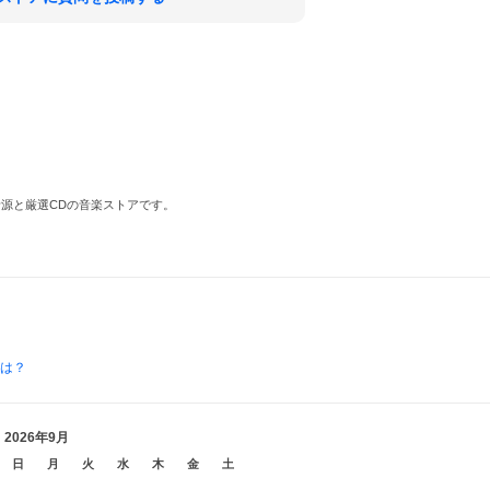
源と厳選CDの音楽ストアです。
とは？
2026年9月
日
月
火
水
木
金
土