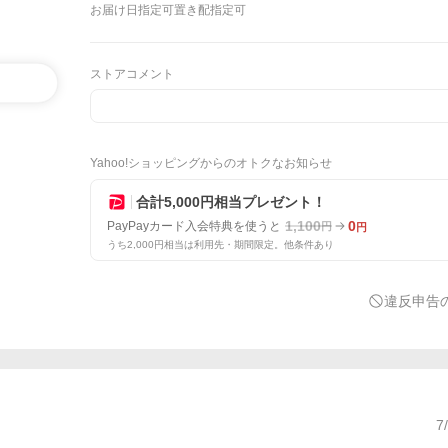
お届け日指定可
置き配指定可
ストアコメント
Yahoo!ショッピングからのオトクなお知らせ
合計5,000円相当プレゼント！
1,100
0
PayPayカード入会特典を使うと
円
円
うち2,000円相当は利用先・期間限定。他条件あり
違反申告
7