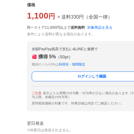
価格
1,100
円
+ 送料
330
円
（
全国一律
）
同一ストア11,000円以上で
送料無料
対象商品を見る
条件により送料が異なる場合があります。
全額PayPay残高で支払い&LINEと連携で
獲得
5
%
（
50
pt）
獲得のうち4.5%は
利用先・期間限定
ログインして確認
ご注意
表示よりも実際の付与数・付与率が少ない場合があります（
与上限、未確定の付与等）
原則税抜価格が対象です。特典詳細は内訳でご確認ください。
翌日発送
※休業日は発送されません。