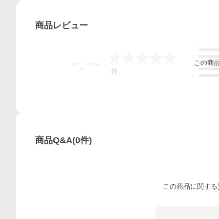
商品
レビュー
5
-.--
4
この
商
3
2
-
件
1
商品Q&A
(
0
件)
この
商品
に関する