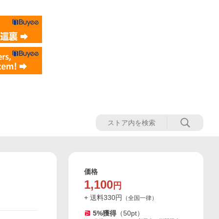
価格
1,100
円
+ 送料
330
円
（
全国一律
）
5
%獲得
（
50
pt）