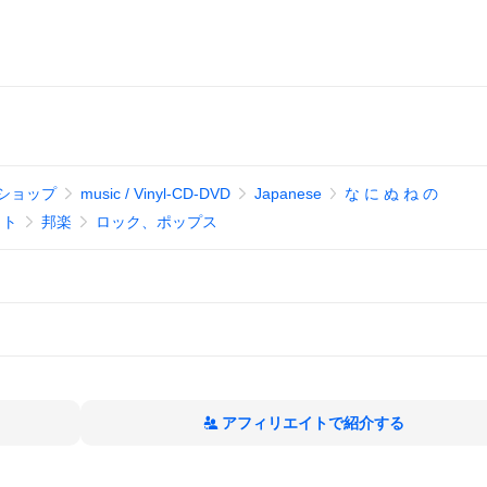
ショップ
music / Vinyl-CD-DVD
Japanese
な に ぬ ね の
ット
邦楽
ロック、ポップス
アフィリエイトで紹介する