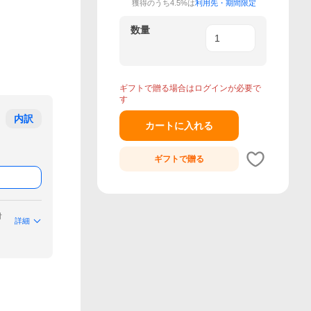
獲得のうち4.5%は
利用先・期間限定
数量
ギフトで贈る場合はログインが必要で
す
内訳
カートに入れる
ギフトで
贈る
付
詳細