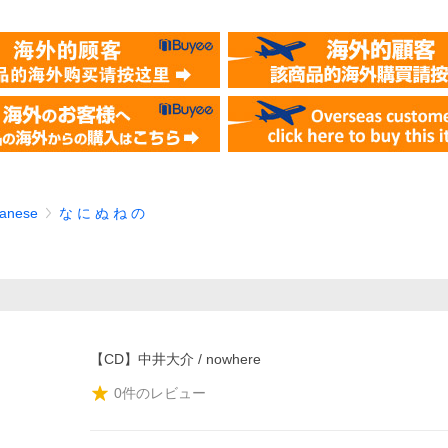
anese
な に ぬ ね の
【CD】中井大介 / nowhere
0
件のレビュー