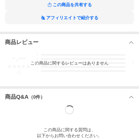
17 娘のカノン
この商品を共有する
18 また来ん春
19 いくつになっても遊びたい
20 赤いポリアン
アフィリエイトで紹介する
21 この世を踊れ
DISC 2（1993-2010）
1 ジャン・ジュネに訊け
商品レビュー
2 エリセの目
3 ボーする日
4 女人ぼさつ
-.--
5
5 顕信の一撃
4
6 ピストル
この
商品
に関するレビューはありません
3
7 訳のわからん気持
2
1
8 メダカざんまい
-
件
9 生きて死ぬという
10 サトル
11 いつか遠くを見ていた
12 カラブラン
商品Q&A
（
0
件）
13 青い水 赤い水
14 夢の総量
15 絵の具の空
16 青いアイスピック
17 一人ぼっちは絵描きになる
18 先行一車
この
商品
に関する質問は、
以下からお問い合わせください。