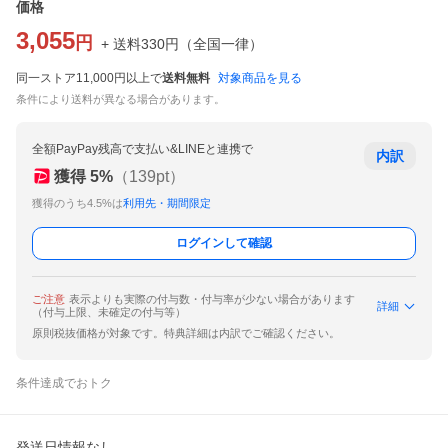
価格
3,055
円
+ 送料
330
円
（
全国一律
）
同一ストア11,000円以上で
送料無料
対象商品を見る
条件により送料が異なる場合があります。
全額PayPay残高で支払い&LINEと連携で
内訳
獲得
5
%
（
139
pt）
獲得のうち4.5%は
利用先・期間限定
ログインして確認
ご注意
表示よりも実際の付与数・付与率が少ない場合があります
詳細
（付与上限、未確定の付与等）
原則税抜価格が対象です。特典詳細は内訳でご確認ください。
条件達成でおトク
発送日情報なし