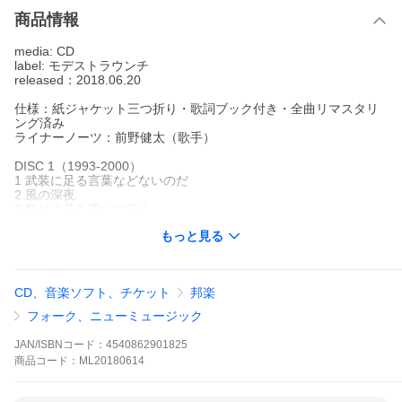
商品情報
media: CD
label: モデストラウンチ
released：2018.06.20
仕様：紙ジャケット三つ折り・歌詞ブック付き・全曲リマスタリ
ング済み
ライナーノーツ：前野健太（歌手）
DISC 1（1993-2000）
1 武装に足る言葉などないのだ
2 風の深夜
3 祭りの花を買いに行く
4 まぼろしと遊ぶ
もっと見る
5 少年老いやすく ガクッとなりやすし
6 おとうと
7 夏のアカネ
8 桃源
CD、音楽ソフト、チケット
邦楽
9 グッドフェローズ
10 水には映らない
フォーク、ニューミュージック
11 もろびとの無常
12 春は殺人
JAN/ISBNコード：
4540862901825
13 ぜい肉な朝
商品
コード：
ML20180614
14 夢のラップもういっちょう
15 夜へ急ぐ人（ちあきなおみに捧ぐ）
16 遊行