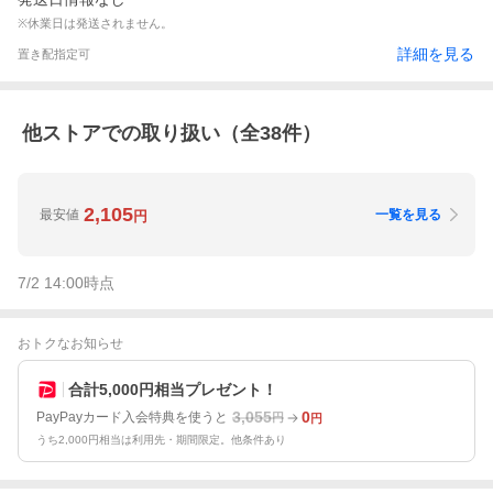
※休業日は発送されません。
詳細を見る
置き配指定可
他ストアでの取り扱い（全
38
件）
2,105
最安値
一覧を見る
円
7/2 14:00
時点
おトクなお知らせ
合計5,000円相当プレゼント！
3,055
0
PayPayカード入会特典を使うと
円
円
うち2,000円相当は利用先・期間限定。他条件あり