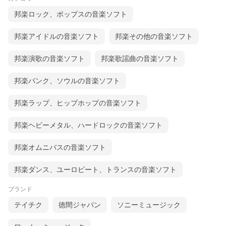
場全体に響く手拍子まで、ライヴをまるごと記録（なかには編集
邦楽ロック、ポップスの音楽ソフト
するものもありますけど）。
このライヴCDは：ホイホイレコードだけ販売：（同ウェッブサイ
トのみの販売）で一般的な流通はしていません。
邦楽アイドルの音楽ソフト
邦楽その他の音楽ソフト
録音許諾をいただけるアーティストも随時募集中
ホイホイレコードライヴ情報
邦楽演歌の音楽ソフト
邦楽歌謡曲の音楽ソフト
お得がいっぱい：ニュースレターお申し込み
邦楽パンク、ソウルの音楽ソフト
邦楽ラップ、ヒップホップの音楽ソフト
邦楽ヘビーメタル、ハードロックの音楽ソフト
邦楽オムニバスの音楽ソフト
邦楽ダンス、ユーロビート、トランスの音楽ソフト
ブランド
テイチク
徳間ジャパン
ソニーミュージック