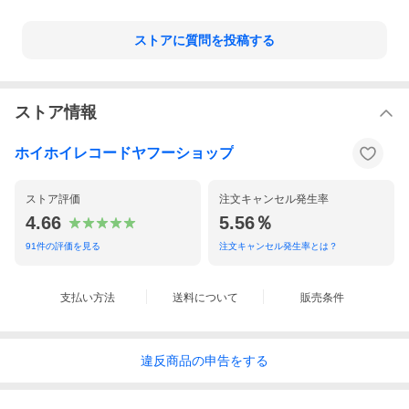
ストアに質問を投稿する
ストア情報
視聴ページへ(外部サイト)
ホイホイレコードヤフーショップ
参加ミュージシャン：
友川カズキ（vocal, guitar）
ストア評価
注文キャンセル発生率
吉沢元治（bass) 永畑雅人（piano, accordion, mandolin） 石塚俊
明（drums, percussion） 松井亜由美（violin） 金井太郎（guita
4.66
5.56％
r）坂本弘道（cello） 斉藤千尋（bass, e-bow bass） 関島岳郎（t
uba）臼井由美子（cello） シェーン（flute）
91
件の評価を見る
注文キャンセル発生率とは？
詩人、歌手、画家、俳優、競輪愛好家、宴会師……。
いくつもの「顔」を持つ、異形のヴェテラン・シンガー・ソング
支払い方法
送料について
販売条件
ライター＝友川カズキが、P.S.F. RECORDSに残した傑作群からセ
レクトした20年ぶりとなるベストアルバム『先行一車』を満を持
してリリースする。
40余年をかぞえる友川のキャリアにおいて、まさに起承転々、変
違反
商品の
申告をする
幻自在の「表現」活動が縦横に展開された90年代〜00年代。異才
ぞろいのバックミュージシャンたちとともに、数々の名作・問題
作をコンスタントに発表し続けてきた【中期】友川カズキの真髄
を２枚組全３９曲にコンパイルしたファン待望のベストアルバム