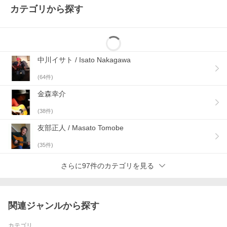
の登場である。
カテゴリから探す
80年代後半からの沈黙を破り、歌手友川の再生を告げた名曲「武
装に足る言葉などないのだ」（93年）。友川自身の最大の関心事
であり続ける競輪場のドラマを綴った異色作「夢のラップもうい
っちょう」（96年）。ちあきなおみに提供した「祭りの花を買い
に行く」（9４年）「夜へ急ぐ人」（96年）のセルフカバー。三池
崇史監督のカルト映画『IZO』主題歌であり、今や友川の代表曲の
中川イサト / Isato Nakagawa
ひとつとして世界的に認知されるに至った「ピストル」（03
年）。あさま山荘事件に題材を求めた「青い水 赤い水」（08
(
64
件)
年）。友川が敬愛する東西の画家たちをその歌詞世界に召還した
人気曲「一人ぼっちは絵描きになる」（10年）。そして表題曲で
金森幸介
もある、齢60の絶唱「先行一車」（10年）。
P.S.F. RECORDS代表の生悦住英夫氏の急逝によるレーベル閉鎖に
(
38
件)
伴い入手困難となっているアルバムも多いなか、90年代〜00年代
の代表曲を網羅した今作は、新旧の友川ファンにとって新たなマ
友部正人 / Masato Tomobe
スターピースになるだろう。あまりに凄絶で、あまりに独特。ど
う転んでも一筋縄ではいかない、オリジナリティーのカタマリそ
のものというべき多彩な楽曲群を全身で堪能していただきたい。
(
35
件)
follow us on…...
さらに97件のカテゴリを見る
ホイホイレコード FBページ
ホイホイレコード Twitter
ホイホイレコード Hoy-Hoy Recordsは、日本初にして唯一の「お
持ち帰りライヴCD」レーベルとして、2008年に誕生しました。
「お持ち帰りライヴCD」とは、アーティスト許諾のもとライヴを
関連ジャンルから探す
録音し、終演後に同日のライヴ音源を会場で販売するという、ま
さにライヴを「お持ち帰り」いただく試みのこと。
カテゴリ
開場前の客席のざわめきから、アンコールの最後の曲が終わり会