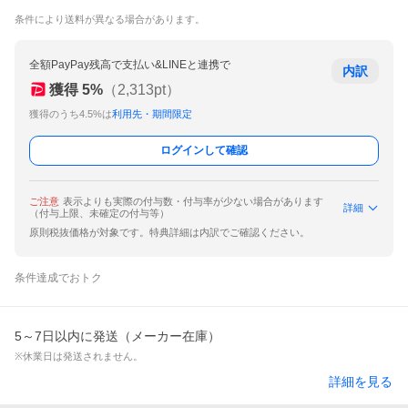
条件により送料が異なる場合があります。
全額PayPay残高で支払い&LINEと連携で
内訳
獲得
5
%
（
2,313
pt）
獲得のうち4.5%は
利用先・期間限定
ログインして確認
ご注意
表示よりも実際の付与数・付与率が少ない場合があります
詳細
（付与上限、未確定の付与等）
原則税抜価格が対象です。特典詳細は内訳でご確認ください。
条件達成でおトク
5～7日以内に発送（メーカー在庫）
※休業日は発送されません。
詳細を見る