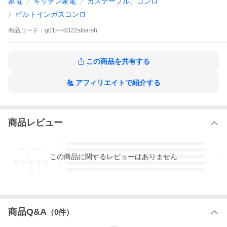
家電
キッチン家電
ガステーブル、コンロ
ビルトインガスコンロ
商品
コード：
g01-r-rd322stsa-sh
この商品を共有する
アフィリエイトで紹介する
商品レビュー
-.--
5
4
この
商品
に関するレビューはありません
3
2
1
-
件
商品Q&A
（
0
件）