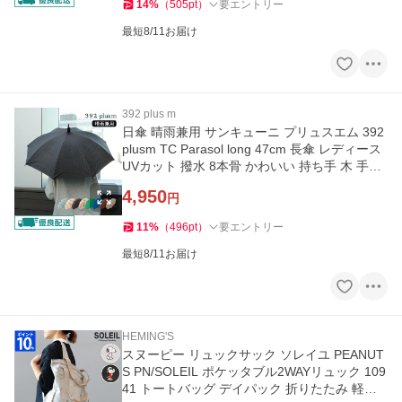
14
%
（
505
pt
）
要エントリー
最短8/11お届け
392 plus m
日傘 晴雨兼用 サンキューニ プリュスエム 392
plusm TC Parasol long 47cm 長傘 レディース
UVカット 撥水 8本骨 かわいい 持ち手 木 手動
開閉 Q095 Q237 Q238
4,950
円
11
%
（
496
pt
）
要エントリー
最短8/11お届け
HEMING'S
スヌーピー リュックサック ソレイユ PEANUT
S PN/SOLEIL ポケッタブル2WAYリュック 109
41 トートバッグ デイパック 折りたたみ 軽量