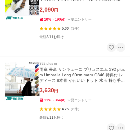
ハングバッグ エコバッグ 持ち手 延長
2,090
円
10
%
（
190
pt
）
要エントリー
5.00
（
3
件
）
最短8/11お届け
392 plus m
雨傘 長傘 サンキューニ プリュスエム 392 plus
m Umbrella Long 60cm maru Q346 特典付 レ
ディース 8本骨 かわいい ドット 水玉 持ち手
木 手動開閉 ギフト
3,630
円
11
%
（
364
pt
）
要エントリー
4.75
（
8
件
）
最短8/11お届け