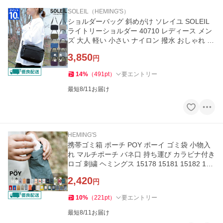
SOLEIL（HEMING'S）
ショルダーバッグ 斜めがけ ソレイユ SOLEIL
ライトリーショルダー 40710 レディース メン
ズ 大人 軽い 小さい ナイロン 撥水 おしゃれ カ
ジュアル 横型 ギフト
3,850
円
14
%
（
491
pt
）
要エントリー
最短8/11お届け
HEMING'S
携帯ゴミ箱 ポーチ POY ポーイ ゴミ袋 小物入
れ マルチポーチ バネ口 持ち運び カラビナ付き
ロゴ 刺繍 ヘミングス 15178 15181 15182 151
80 78598 78510 78544
2,420
円
10
%
（
221
pt
）
要エントリー
最短8/11お届け