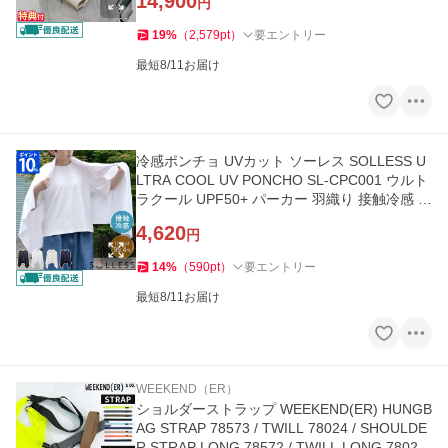
14,900
円
19
%
（
2,579
pt
）
要エントリー
最短8/11お届け
冷感ポンチョ UVカット ソーレス SOLLESS U
LTRA COOL UV PONCHO SL-CPC001 ウルト
ラクール UPF50+ パーカー 羽織り 接触冷感 フ
ード付き 冷却グッズ 暑さ対策 夏
4,620
円
14
%
（
590
pt
）
要エントリー
最短8/11お届け
WEEKEND（ER）
ショルダーストラップ WEEKEND(ER) HUNGB
AG STRAP 78573 / TWILL 78024 / SHOULDE
R STRAP LONG 78572 / TWILL LONG 78025