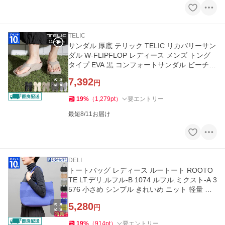
TELIC
サンダル 厚底 テリック TELIC リカバリーサン
ダル W-FLIPFLOP レディース メンズ トング
タイプ EVA 黒 コンフォートサンダル ビーチ
プール 室内履き ギフト
7,392
円
19
%
（
1,279
pt
）
要エントリー
最短8/11お届け
DELI
トートバッグ レディース ルートート ROOTO
TE LT.デリ.ルフル-B 1074 ルフル.ミクスト-A 3
576 小さめ シンプル きれいめ ニット 軽量 自
立 肩掛け 洗える ギフト
5,280
円
19
%
（
914
pt
）
要エントリー