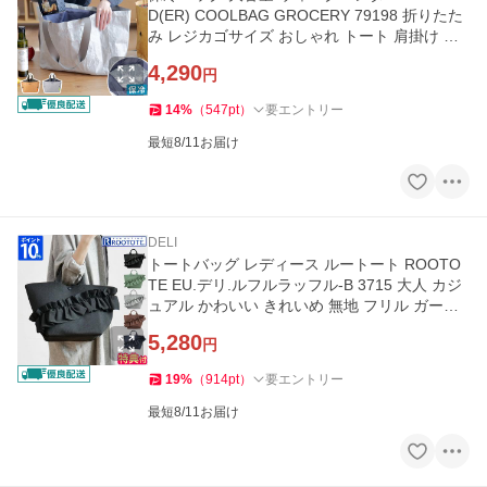
D(ER) COOLBAG GROCERY 79198 折りたた
み レジカゴサイズ おしゃれ トート 肩掛け 巾
着 簡易保冷 軽量 自立 ギフト
4,290
円
14
%
（
547
pt
）
要エントリー
最短8/11お届け
DELI
トートバッグ レディース ルートート ROOTO
TE EU.デリ.ルフルラッフル-B 3715 大人 カジ
ュアル かわいい きれいめ 無地 フリル ガーリ
ー マチ広め ニット 洗える
5,280
円
19
%
（
914
pt
）
要エントリー
最短8/11お届け