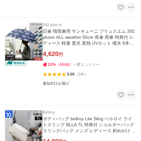
392 plus m
日傘 晴雨兼用 サンキューニ プリュスエム 392
plusm ALL weather 55cm 長傘 雨傘 特典付 レ
ディース 軽量 遮光 遮熱 UVカット 撥水 8本骨
手動開閉 ギフト
4,620
円
11
%
（
464
pt
）
要エントリー
5.00
（
3
件
）
最短8/11お届け
Bellroy
ボディバッグ bellroy Lite Sling ベルロイ ライ
トスリング BLLA 7L 特典付 ショルダーバッグ
スリングバッグ メンズ レディース 斜めがけ 肩
掛け 軽量 シンプル