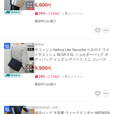
肩掛け ファスナー A4 刺繍
6,600
円
19
%
（
1,143
pt
）
要エントリー
最短8/11お届け
Bellroy
サコッシュ bellroy Lite Sacoche ベルロイ ライ
トサコッシュ BLSA 3.5L ショルダーバッグ ボ
ディバッグ メンズ レディース ミニ コンパクト
軽量 おしゃれ
9,900
円
19
%
（
1,714
pt
）
要エントリー
最短8/11お届け
WEEKEND（ER）
保冷バッグ 大容量 ウィークエンダー WEEKEN