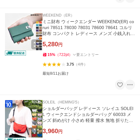
WEEKEND（ER）
ミニ財布 ウィークエンダー WEEKEND(ER) co
ruri 78511 78030 78031 78600 78641 コルリ
財布 コンパクト レディース メンズ 小銭入れ
ミニウォレット 三つ折り
5,280
円
15
%
（
722
pt
）
要エントリー
3.75
（
4
件
）
最短8/11お届け
SOLEIL（HEMING'S）
ショルダーバッグ レディース ソレイユ SOLEI
L ウィークエンドショルダーバッグ 60033 メ
ンズ 斜めがけ 小さめ 軽量 撥水 無地 折りたた
み シンプル ヘミングス
3,960
円