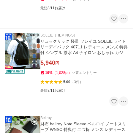
最短8/11お届け
SOLEIL（HEMING'S）
リュックサック 軽量 ソレイユ SOLEIL ライト
リーデイパック 40711 レディース メンズ 特典
付 シンプル 撥水 A4 ナイロン おしゃれ カジュ
アル 無地 旅行 1泊
5,940
円
19
%
（
1,028
pt
）
要エントリー
5.00
（
3
件
）
最短8/11お届け
Bellroy
財布 bellroy Note Sleeve ベルロイ ノートスリ
ーブ WNSC 特典付 二つ折 メンズ レディース