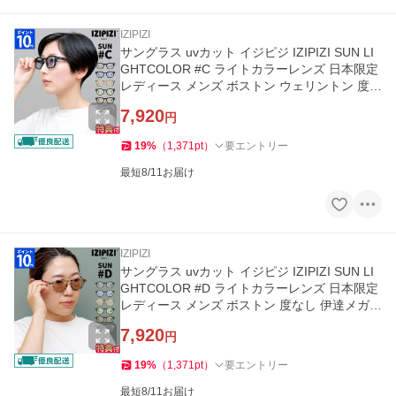
IZIPIZI
サングラス uvカット イジピジ IZIPIZI SUN LI
GHTCOLOR #C ライトカラーレンズ 日本限定
レディース メンズ ボストン ウェリントン 度な
し 伊達メガネ おしゃれ
7,920
円
19
%
（
1,371
pt
）
要エントリー
最短8/11お届け
IZIPIZI
サングラス uvカット イジピジ IZIPIZI SUN LI
GHTCOLOR #D ライトカラーレンズ 日本限定
レディース メンズ ボストン 度なし 伊達メガネ
おしゃれ 軽量 ギフト
7,920
円
19
%
（
1,371
pt
）
要エントリー
最短8/11お届け