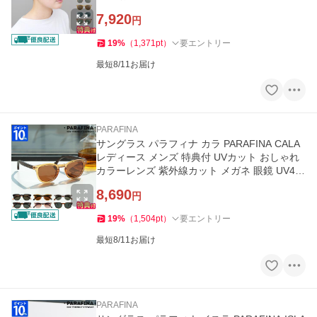
き ブランド ギフト
7,920
円
19
%
（
1,371
pt
）
要エントリー
最短8/11お届け
PARAFINA
サングラス パラフィナ カラ PARAFINA CALA
レディース メンズ 特典付 UVカット おしゃれ
カラーレンズ 紫外線カット メガネ 眼鏡 UV40
0 ポリカーボネートレンズ
8,690
円
19
%
（
1,504
pt
）
要エントリー
最短8/11お届け
PARAFINA