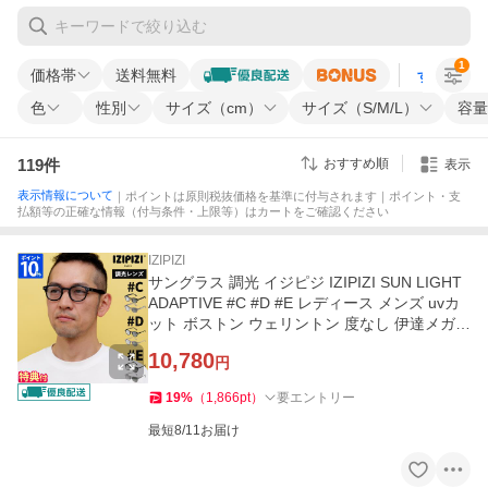
1
価格帯
送料無料
すべての条
色
性別
サイズ（cm）
サイズ（S/M/L）
容量
119
件
おすすめ順
表示
表示情報について
｜ポイントは原則税抜価格を基準に付与されます｜ポイント・支
払額等の正確な情報（付与条件・上限等）はカートをご確認ください
IZIPIZI
サングラス 調光 イジピジ IZIPIZI SUN LIGHT
ADAPTIVE #C #D #E レディース メンズ uvカ
ット ボストン ウェリントン 度なし 伊達メガネ
軽量 おしゃれ ギフト
10,780
円
19
%
（
1,866
pt
）
要エントリー
最短8/11お届け