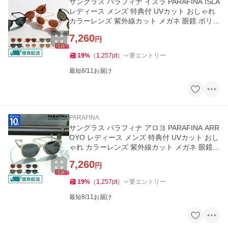
サングラス パラフィナ イスラ PARAFINA ISLA
レディース メンズ 特典付 UVカット おしゃれ
カラーレンズ 紫外線カット メガネ 眼鏡 ポリカ
ーボネートレンズ
7,260
円
19
%
（
1,257
pt
）
要エントリー
最短8/11お届け
PARAFINA
サングラス パラフィナ アロヨ PARAFINA ARR
OYO レディース メンズ 特典付 UVカット おし
ゃれ カラーレンズ 紫外線カット メガネ 眼鏡
ポリカーボネートレンズ
7,260
円
19
%
（
1,257
pt
）
要エントリー
最短8/11お届け