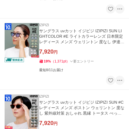
IZIPIZI
サングラス uvカット イジピジ IZIPIZI SUN LI
GHTCOLOR #E ライトカラーレンズ 日本限定
レディース メンズ ウェリントン 度なし 伊達メ
ガネ おしゃれ ギフト
7,920
円
19
%
（
1,371
pt
）
要エントリー
最短8/11お届け
IZIPIZI
サングラス uvカット イジピジ IZIPIZI SUN #C
レディース メンズ ボストン ウェリントン 度な
し 紫外線対策 おしゃれ 黒縁 トータス べっ甲
ブランド ギフト
7,920
円