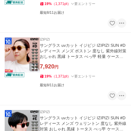
19
%
（
1,371
pt
）
要エントリー
最短8/11お届け
IZIPIZI
サングラス uvカット イジピジ IZIPIZI SUN #D
レディース メンズ ボストン 度なし 紫外線対策
おしゃれ 黒縁 トータス べっ甲 軽量 ケース付
き ブランド ギフト
7,920
円
19
%
（
1,371
pt
）
要エントリー
最短8/11お届け
IZIPIZI
サングラス uvカット イジピジ IZIPIZI SUN #D
レディース メンズ ウェリントン 度なし 紫外線
対策 おしゃれ 黒縁 トータス べっ甲 ケース付