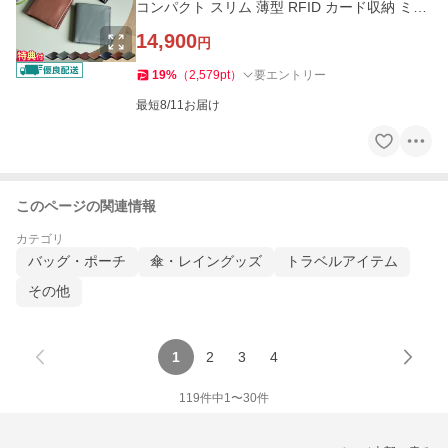
コンパクト スリム 薄型 RFID カード収納 ミニ
財布 小銭入 レザー
14,900
円
19
%
（
2,579
pt
）
要エントリー
最短8/11お届け
このページの関連情報
カテゴリ
バッグ・ポーチ
傘・レイングッズ
トラベルアイテム
その他
1
2
3
4
119
件中
1
〜
30
件