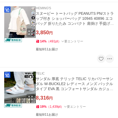
HEMING'S
スヌーピー トートバッグ PEANUTS PN/ストラ
ップ付き ショッパーバッグ 10945 40896 エコ
バッグ 折りたたみ コンパクト 肩掛け 手提げ
マチあり A4 刺繍 可愛い
3,850
円
14
%
（
491
pt
）
要エントリー
最短8/11お届け
TELIC
サンダル 厚底 テリック TELIC リカバリーサン
ダル W-BUCKLE2 レディース メンズ バックル
タイプ EVA 黒 コンフォートサンダル カジュア
ル 室内履き 軽量 ギフト
8,316
円
19
%
（
1,439
pt
）
要エントリー
最短8/11お届け