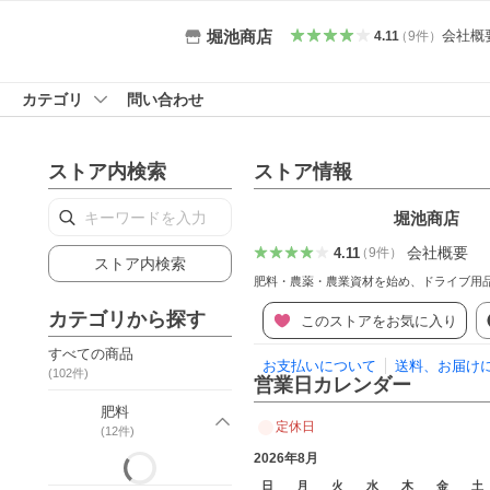
会社概
堀池商店
4.11
（
9
件
）
カテゴリ
問い合わせ
ストア内検索
ストア情報
堀池商店
会社概要
4.11
（
9
件
）
ストア内検索
肥料・農薬・農業資材を始め、ドライブ用
カテゴリから探す
このストアをお気に入り
すべての商品
お支払いについて
送料、お届け
(
102
件)
営業日カレンダー
肥料
定休日
(
12
件)
2026年8月
日
月
火
水
木
金
土