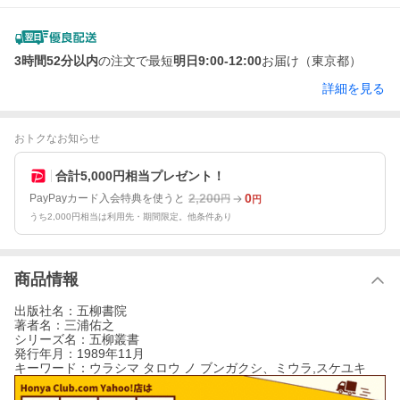
3時間52分以内
の注文で最短
明日9:00-12:00
お届け（東京都）
詳細を見る
おトクなお知らせ
合計5,000円相当プレゼント！
2,200
0
PayPayカード入会特典を使うと
円
円
うち2,000円相当は利用先・期間限定。他条件あり
商品情報
出版社名：五柳書院
著者名：三浦佑之
シリーズ名：五柳叢書
発行年月：1989年11月
キーワード：ウラシマ タロウ ノ ブンガクシ、ミウラ,スケユキ