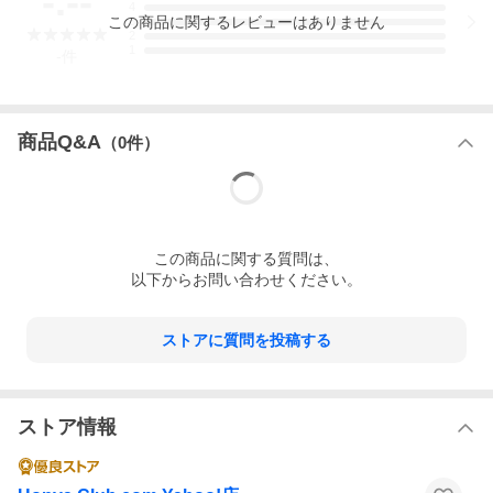
-.--
4
この
商品
に関するレビューはありません
3
2
1
-
件
商品Q&A
（
0
件）
五柳書院
この
商品
に関する質問は、
三浦佑之
以下からお問い合わせください。
五柳叢書
ストアに質問を投稿する
ストア情報