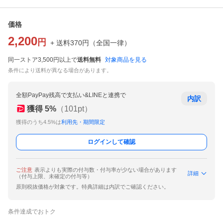
価格
2,200
円
+ 送料
370
円
（
全国一律
）
同一ストア3,500円以上で
送料無料
対象商品を見る
条件により送料が異なる場合があります。
全額PayPay残高で支払い&LINEと連携で
内訳
獲得
5
%
（
101
pt）
獲得のうち4.5%は
利用先・期間限定
ログインして確認
ご注意
表示よりも実際の付与数・付与率が少ない場合があります
詳細
（付与上限、未確定の付与等）
原則税抜価格が対象です。特典詳細は内訳でご確認ください。
条件達成でおトク