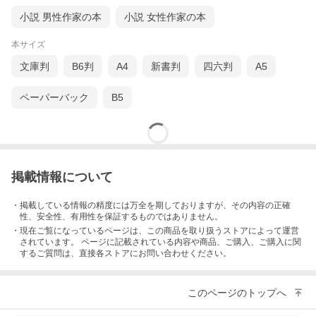
小説 男性作家の本
小説 女性作家の本
本サイズ
文庫判
B6判
A4
新書判
四六判
A5
ペーパーバック
B5
掲載情報について
・掲載している情報の精度には万全を期しておりますが、その内容の正確
性、安全性、有用性を保証するものではありません。
・現在ご覧になっているページは、この
商品
を取り扱うストアによって運営
されています。 ページに記載されている内容
や商品、ご購入
、ご購入に関
するご質問は、直接各ストアにお問い合わせください。
このページのトップへ