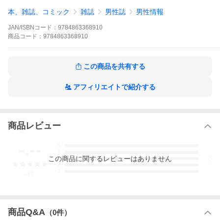
本、雑誌、コミック
雑誌
男性誌
男性情報
JAN/ISBNコード：
9784863368910
商品
コード：
9784863368910
この商品を共有する
アフィリエイトで紹介する
商品レビュー
-.--
5
4
この
商品
に関するレビューはありません
3
2
1
-
件
商品Q&A
（
0
件）
内容情報