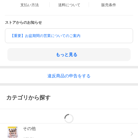
さらに、今春の卒業が決定しているSKE48・松村香織、
支払い方法
送料について
販売条件
アンジュルム・和田彩花それぞれの10000字インタビューも掲
載。
松村香織は本格的な水着グラビアは約2年半振りとなる中、
ストアからのお知らせ
世の中が仰天するほどの美姿を披露している。
（内容は変更になる場合があります）
【重要】お盆期間の営業についてのご案内
東京ニュース通信社
もっと見る
Ｂ．Ｌ．Ｔ．ＭＯＯＫ
違反
商品の
申告をする
カテゴリから探す
その他