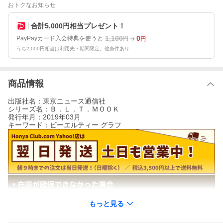
おトクなお知らせ
合計5,000円相当プレゼント！
1,100
0
PayPayカード入会特典を使うと
円
円
うち2,000円相当は利用先・期間限定。他条件あり
商品情報
出版社名：東京ニュース通信社
シリーズ名：Ｂ．Ｌ．Ｔ．ＭＯＯＫ
発行年月：2019年03月
キーワード：ビーエルティー グラフ
もっと見る