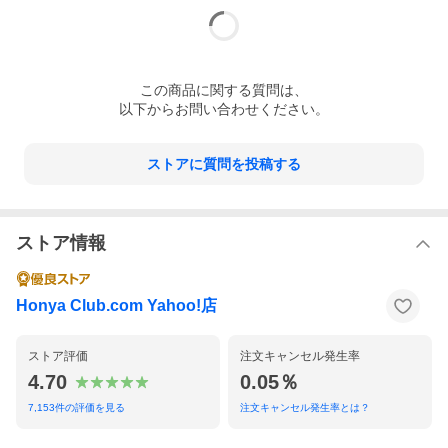
blt graph. vol.41の表紙を飾るのは、表紙初登場となる乃木坂46・
与田祐希。
2月下旬に行われた乃木坂46の7周年アニバーサリーライブを成功
させたほか、
5月にはアルバムリリースが決定するなど勢いが止まらないグルー
この
商品
に関する質問は、
プの中で、
以下からお問い合わせください。
3期生ながら乃木坂46の顔として存在感を放っている彼女。
高校卒業を目前に控えた今、小動物のようにあどけないかわいさ
と共に、
大人の女性を感じさせる雰囲気をまとった
ストアに質問を投稿する
思わず息を呑むほどの美しい姿を本誌グラビアでは披露してい
る。
また、Aqoursのキャストであり、声優として活躍中の逢田梨香
子、
ストア情報
再開した劇場公演「ただいま！十人十色」で久々のステージに立
ったNGT48の西村菜那子、
3／13発売の55枚目シングルで初の選抜メンバーに選ばれたAKB4
8・矢作萌夏、
Honya Club.com Yahoo!店
ドラマ「初めて恋をした日に読む話」に出演中の女優・吉川愛、
今年1月の大組閣によりチームNのキャプテンに就任したNMB48・
川上千尋が登場する。
ストア評価
注文キャンセル発生率
4.70
0.05％
このほか、欅坂46に新たに加入した2期生が9カ月連続で1人ずつ
登場。
7,153
件の評価を見る
注文キャンセル発生率とは？
第1弾の今号は森田ひかるが透明感と未来への躍動を感じる、
フレッシュなグラビアを披露する。