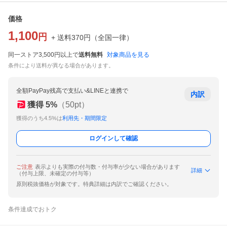
価格
1,100
円
+ 送料
370
円
（
全国一律
）
同一ストア3,500円以上で
送料無料
対象商品を見る
条件により送料が異なる場合があります。
全額PayPay残高で支払い&LINEと連携で
内訳
獲得
5
%
（
50
pt）
獲得のうち4.5%は
利用先・期間限定
ログインして確認
ご注意
表示よりも実際の付与数・付与率が少ない場合があります
詳細
（付与上限、未確定の付与等）
原則税抜価格が対象です。特典詳細は内訳でご確認ください。
条件達成でおトク