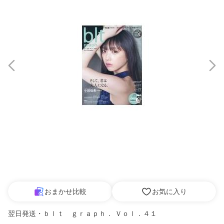
おまかせ比較
お気に入り
翌日発送・ｂｌｔ ｇｒａｐｈ． Ｖｏｌ．４１