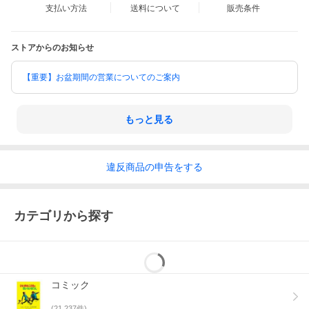
支払い方法
送料について
販売条件
英和出版社
ストアからのお知らせ
田中森よこた
【重要】お盆期間の営業についてのご案内
ＤＡＩＳＹ ＣＯＭＩＣＳ
もっと見る
違反
商品の
申告をする
カテゴリから探す
コミック
(
21,237
件)