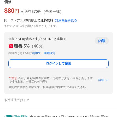
価格
880
円
+ 送料
370
円
（
全国一律
）
同一ストア3,500円以上で
送料無料
対象商品を見る
条件により送料が異なる場合があります。
全額PayPay残高で支払い&LINEと連携で
内訳
獲得
5
%
（
40
pt）
獲得のうち4.5%は
利用先・期間限定
ログインして確認
ご注意
表示よりも実際の付与数・付与率が少ない場合があります
詳細
（付与上限、未確定の付与等）
原則税抜価格が対象です。特典詳細は内訳でご確認ください。
条件達成でおトク