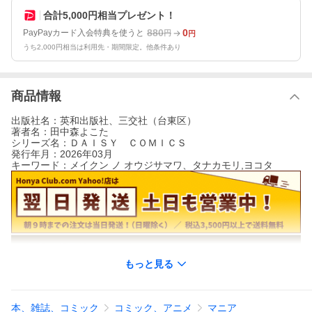
合計5,000円相当プレゼント！
880
0
PayPayカード入会特典を使うと
円
円
うち2,000円相当は利用先・期間限定。他条件あり
商品情報
出版社名：英和出版社、三交社（台東区）
著者名：田中森よこた
シリーズ名：ＤＡＩＳＹ ＣＯＭＩＣＳ
発行年月：2026年03月
キーワード：メイクン ノ オウジサマワ、タナカモリ,ヨコタ
もっと見る
本、雑誌、コミック
コミック、アニメ
マニア