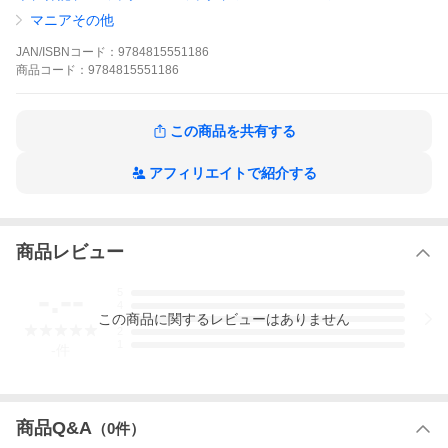
マニアその他
JAN/ISBNコード：
9784815551186
商品
コード：
9784815551186
この商品を共有する
アフィリエイトで紹介する
商品レビュー
-.--
5
4
この
商品
に関するレビューはありません
3
2
1
-
件
商品Q&A
（
0
件）
内容情報
シンデレラみたいに願った恋は、