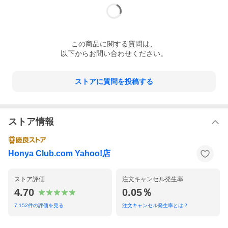
シンデレラのような彼を救う愛になる。
おとぎ話のような恋愛に幼い頃から憧れ続ける芽衣太郎（22）
出会い方にだって、おこだわり。
そんな芽衣がようやく恋した相手は絵本の王子様みたいに紳士で
この
商品
に関する質問は、
優しい…
以下からお問い合わせください。
20も上のおじさん！ 既婚！！ 妻帯者！！！
告白をする間もなく即失恋だったけど、
それでも…好きです、日並さん。
ストアに質問を投稿する
カフェ店員とお客様の関係でしかなくても、
好きな彼が幸せなら幸せだったのに
…え、離婚したなんて聞いてない！
ストア情報
そんなに堕ちてる日並さん…
俺が幸せにするしかないじゃんねえぇぇぇぇ！？
イイねがもらえる恋じゃない。
Honya Club.com Yahoo!店
でも好きってそんな理屈じゃない！
カピカピに弱った大人も純っと潤う。
ハピきゅんチャージ新婚ごっこラブ
ストア評価
注文キャンセル発生率
4.70
0.05％
【収録内容】
本編1話〜7話
7,152
件の評価を見る
注文キャンセル発生率とは？
描き下ろし