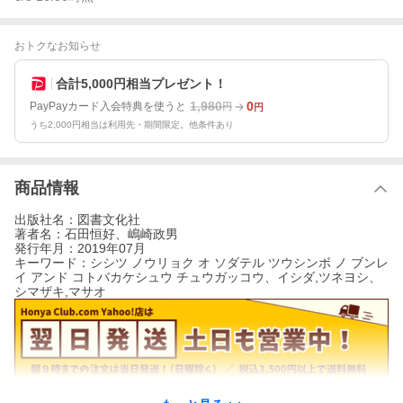
おトクなお知らせ
合計5,000円相当プレゼント！
1,980
0
PayPayカード入会特典を使うと
円
円
うち2,000円相当は利用先・期間限定。他条件あり
商品情報
出版社名：図書文化社
著者名：石田恒好、嶋崎政男
発行年月：2019年07月
キーワード：シシツ ノウリョク オ ソダテル ツウシンボ ノ ブンレ
イ アンド コトバカケシュウ チュウガッコウ、イシダ,ツネヨシ、
シマザキ,マサオ