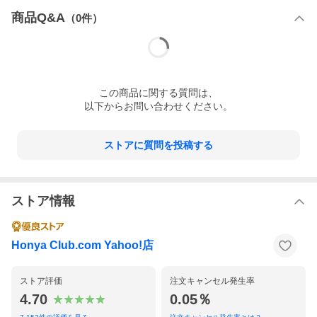
商品Q&A
（
0
件）
内容情報
通信簿・通知表作成の強い味方。ロングセラーの最新版！
・子どもの実態に応じて「ほめて伸ばす文例」がすぐ見つかる！
・「知識・技能」「思考・判断・表現」「主体的に学習に取り組
この
商品
に関する質問は、
む態度」の観点別に文例を提示。指導要録と連動した通信簿づく
以下からお問い合わせください。
りに！
・「特別の教科 道徳」の文例も収録！
ストアに質問を投稿する
図書文化社
石田恒好
ストア情報
Honya Club.com Yahoo!店
ストア評価
注文キャンセル発生率
4.70
0.05％