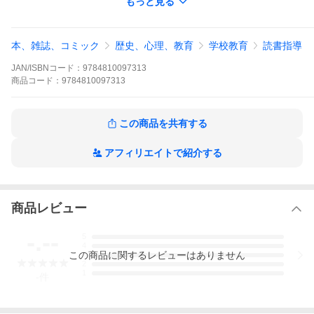
もっと見る
本、雑誌、コミック
歴史、心理、教育
学校教育
読書指導
JAN/ISBNコード：
9784810097313
商品
コード：
9784810097313
この商品を共有する
アフィリエイトで紹介する
商品レビュー
-.--
5
4
この
商品
に関するレビューはありません
3
2
1
-
件