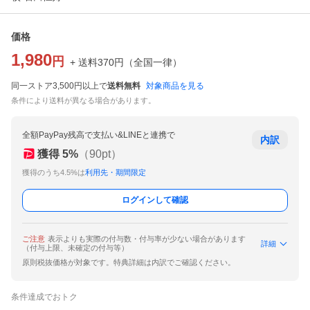
価格
1,980
円
+ 送料
370
円
（
全国一律
）
同一ストア3,500円以上で
送料無料
対象商品を見る
条件により送料が異なる場合があります。
全額PayPay残高で支払い&LINEと連携で
内訳
獲得
5
%
（
90
pt）
獲得のうち4.5%は
利用先・期間限定
ログインして確認
ご注意
表示よりも実際の付与数・付与率が少ない場合があります
詳細
（付与上限、未確定の付与等）
原則税抜価格が対象です。特典詳細は内訳でご確認ください。
条件達成でおトク