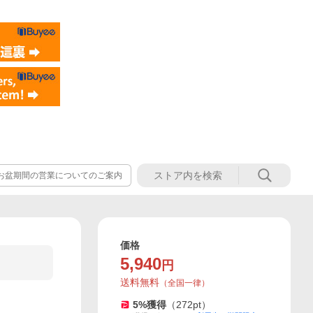
お盆期間の営業についてのご案内
価格
5,940
円
送料無料
（
全国一律
）
5
%獲得
（
272
pt）