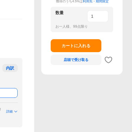
獲得のうち4.5%は
利用先・期間限定
数量
お一人様、99点限り
カートに入れる
店頭で
受け取る
内訳
付
詳細