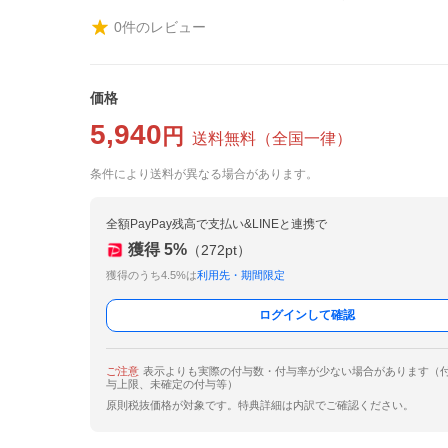
0
件のレビュー
価格
5,940
円
送料無料
（
全国一律
）
条件により送料が異なる場合があります。
全額PayPay残高で支払い&LINEと連携で
獲得
5
%
（
272
pt）
獲得のうち4.5%は
利用先・期間限定
ログインして確認
ご注意
表示よりも実際の付与数・付与率が少ない場合があります（
与上限、未確定の付与等）
原則税抜価格が対象です。特典詳細は内訳でご確認ください。