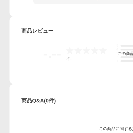
商品
レビュー
5
-.--
4
この
商
3
2
-
件
1
商品Q&A
(
0
件)
この
商品
に関する