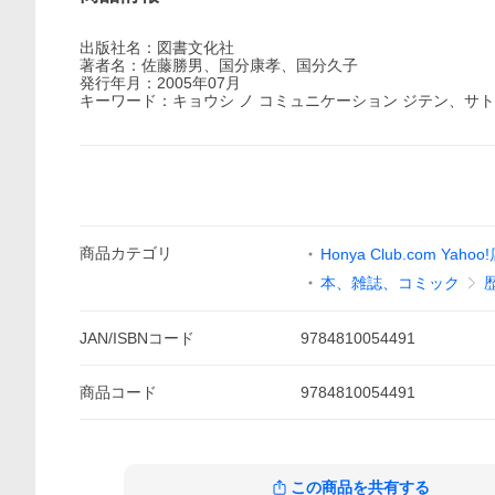
出版社名：図書文化社
著者名：佐藤勝男、国分康孝、国分久子
発行年月：2005年07月
キーワード：キョウシ ノ コミュニケーション ジテン、サト
商品
カテゴリ
Honya Club.com Yahoo
本、雑誌、コミック
JAN/ISBNコード
9784810054491
商品
コード
9784810054491
この商品を共有する