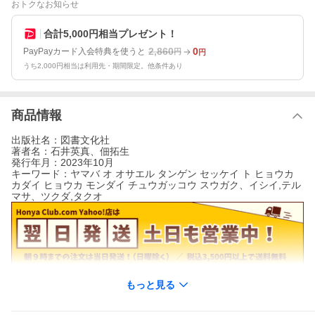
おトクなお知らせ
合計5,000円相当プレゼント！
2,860
0
PayPayカード入会特典を使うと
円
円
うち2,000円相当は利用先・期間限定。他条件あり
商品情報
出版社名：図書文化社
著者名：石井英真、佃拓生
発行年月：2023年10月
キーワード：ヤマバ オ オサエル タンゲン セッケイ ト ヒョウカ
カダイ ヒョウカ モンダイ チュウガッコウ スウガク、イシイ,テル
マサ、ツクダ,タクオ
もっと見る