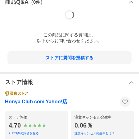
商品Q&A
（
0
件）
内容情報
学習評価のひと工夫で数学的に考えるよさに気付き，よりよく問
題解決できる力を高める中学校数学科へ
● 国立教育政策研究所教育課程研究センター『「指導と評価の一
体化」のための学習評価に関する参考資料』に基づき，単元（内
容のまとまり）ごとの評価プランを掲載。「生きて働く学力」の
この
商品
に関する質問は、
形成と「学校の働き方改革」を両立して実現するために，どのよ
以下からお問い合わせください。
うに評価場面を精選（焦点化・重点化）し，どのような評価課
題・評価問題を用いるかを，単元（学習指導要領「内容のまとま
り」）ごとに具体的に提案します。
● 評価の難しい「思考・判断・表現」を中心に，評価規準に対応
ストアに質問を投稿する
する生徒の学習状況や作品例（Ｂ・A）を評価事例として掲載。
ストア情報
図書文化社
石井英真
Honya Club.com Yahoo!店
ストア評価
注文キャンセル発生率
4.70
0.06％
7,153
件の評価を見る
注文キャンセル発生率とは？