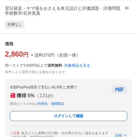
翌日発送・ヤマ場をおさえる単元設計と評価課題・評価問題 中
学校数学/石井英真
在庫なし
価格
2,860
円
+ 送料
370
円
（
全国一律
）
同一ストア3,500円以上で
送料無料
対象商品を見る
条件により送料が異なる場合があります。
全額PayPay残高で支払い&LINEと連携で
内訳
獲得
5
%
（
131
pt）
獲得のうち4.5%は
利用先・期間限定
ログインして確認
ご注意
表示よりも実際の付与数・付与率が少ない場合があります
詳細