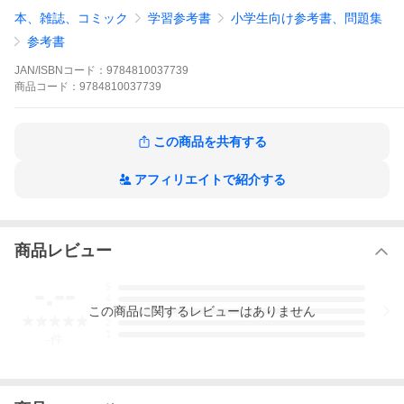
本、雑誌、コミック
学習参考書
小学生向け参考書、問題集
参考書
JAN/ISBNコード：
9784810037739
商品
コード：
9784810037739
この商品を共有する
アフィリエイトで紹介する
商品レビュー
-.--
5
4
この
商品
に関するレビューはありません
3
2
1
-
件