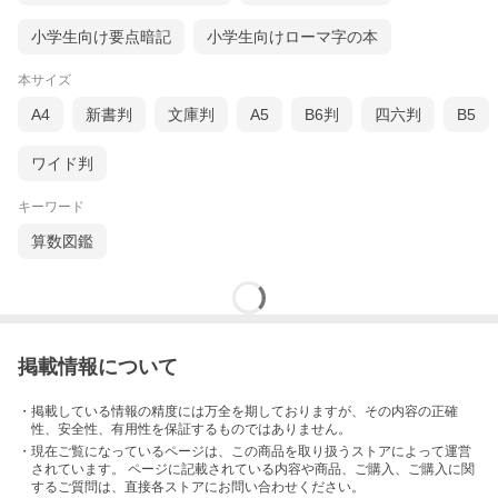
小学生向け要点暗記
小学生向けローマ字の本
本サイズ
A4
新書判
文庫判
A5
B6判
四六判
B5
ワイド判
キーワード
算数図鑑
掲載情報について
・掲載している情報の精度には万全を期しておりますが、その内容の正確
性、安全性、有用性を保証するものではありません。
・現在ご覧になっているページは、この
商品
を取り扱うストアによって運営
されています。 ページに記載されている内容
や商品、ご購入
、ご購入に関
するご質問は、直接各ストアにお問い合わせください。