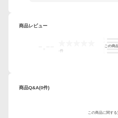
商品
レビュー
5
-.--
4
この
商
3
2
-
件
1
商品Q&A
(
0
件)
この
商品
に関する