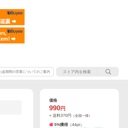
お盆期間の営業についてのご案内
価格
990
円
+ 送料
370
円
（
全国一律
）
5
%獲得
（
44
pt）