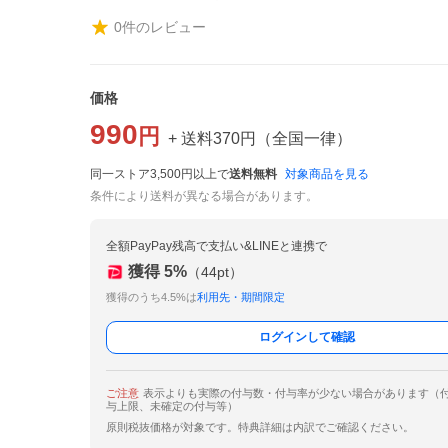
0
件のレビュー
価格
990
円
+ 送料
370
円
（
全国一律
）
同一ストア3,500円以上で
送料無料
対象商品を見る
条件により送料が異なる場合があります。
全額PayPay残高で支払い&LINEと連携で
獲得
5
%
（
44
pt）
獲得のうち4.5%は
利用先・期間限定
ログインして確認
ご注意
表示よりも実際の付与数・付与率が少ない場合があります（
与上限、未確定の付与等）
原則税抜価格が対象です。特典詳細は内訳でご確認ください。