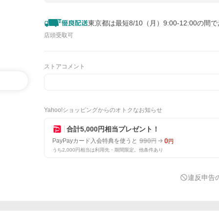
東京都は最短8/10（月）9:00-12:00の間
店頭受取可
ストアコメント
Yahoo!ショッピングからのオトクなお知らせ
合計5,000円相当プレゼント！
990
0
PayPayカード入会特典を使うと
円
円
うち2,000円相当は利用先・期間限定。他条件あり
違反申告