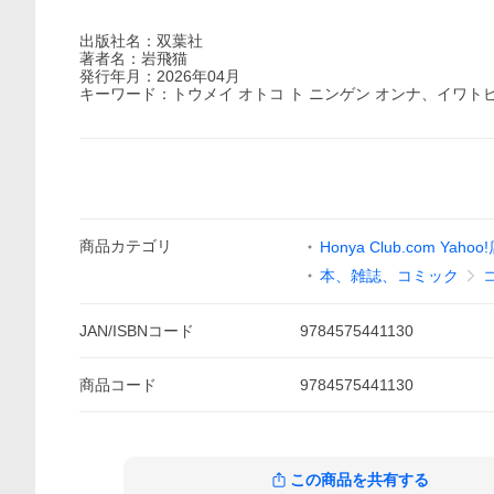
出版社名：双葉社
著者名：岩飛猫
発行年月：2026年04月
キーワード：トウメイ オトコ ト ニンゲン オンナ、イワト
商品
カテゴリ
Honya Club.com Yahoo
本、雑誌、コミック
JAN/ISBNコード
9784575441130
商品
コード
9784575441130
この商品を共有する