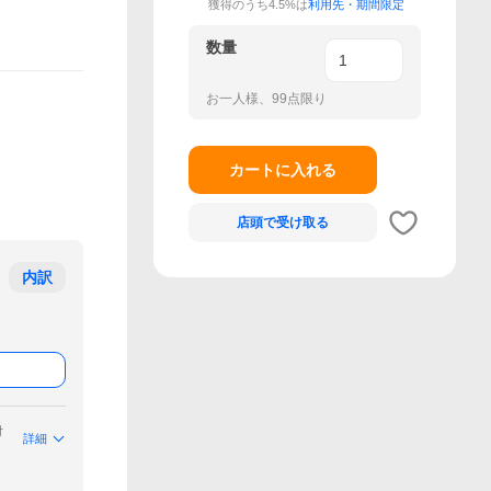
獲得のうち4.5%は
利用先・期間限定
数量
お一人様、99点限り
カートに入れる
店頭で
受け取る
内訳
付
詳細