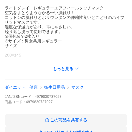
ライトグレイ レギュラーエアフィールタッチマスク
空気をまとうようなかる〜い肌触り！
コットンの肌触りとポリウレタンの伸縮性良いとこどりのハイブ
リッドマスクです。
適度な保湿力があり、耳にやさしい。
繰り返し洗って使用できます。
※個包装で2枚入り
※サイズ：男女共用レギュラー
サイズ
200×145
もっと見る
※注文（入金）確認後のメーカー取り寄せとなります。メーカー
ダイエット、健康
衛生日用品
マスク
側で品切れ・販売終了の際は、ご注文をキャンセルさせていただ
く場合がございます。
JAN/ISBNコード：
4979830737027
※複数の商品を一つの買い物カゴでご注文いただいた場合、最後
に発売される商品の入荷を待ってから、すべての商品が揃い次第
商品
コード：
4979830737027
発送いたします。分割配送をご希望の際は別途ご注文ください。
この商品を共有する