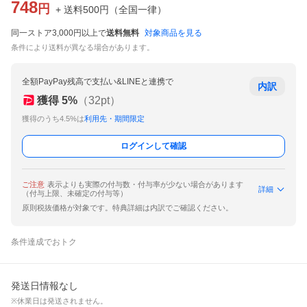
748
円
+ 送料
500
円
（
全国一律
）
同一ストア3,000円以上で
送料無料
対象商品を見る
条件により送料が異なる場合があります。
全額PayPay残高で支払い&LINEと連携で
内訳
獲得
5
%
（
32
pt）
獲得のうち4.5%は
利用先・期間限定
ログインして確認
ご注意
表示よりも実際の付与数・付与率が少ない場合があります
詳細
（付与上限、未確定の付与等）
原則税抜価格が対象です。特典詳細は内訳でご確認ください。
条件達成でおトク
発送日情報なし
※休業日は発送されません。