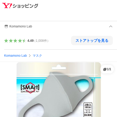
Komamono Lab
ストアトップを見る
4.49
（
1,008
件
）
Komamono Lab
マスク
1
/
1