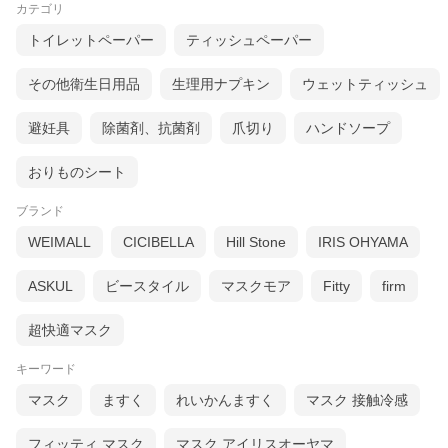
カテゴリ
トイレットペーパー
ティッシュペーパー
その他衛生日用品
生理用ナプキン
ウェットティッシュ
避妊具
除菌剤、抗菌剤
爪切り
ハンドソープ
おりものシート
ブランド
WEIMALL
CICIBELLA
Hill Stone
IRIS OHYAMA
ASKUL
ビースタイル
マスクモア
Fitty
firm
超快適マスク
キーワード
マスク
ますく
れいかんますく
マスク 接触冷感
フィッティ マスク
マスク アイリスオーヤマ