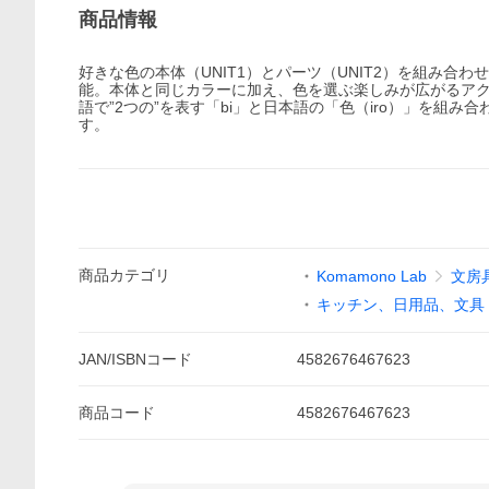
商品情報
好きな色の本体（UNIT1）とパーツ（UNIT2）を組み
能。本体と同じカラーに加え、色を選ぶ楽しみが広がるアクセ
語で”2つの”を表す「bi」と日本語の「色（iro）」を組
す。
商品
カテゴリ
Komamono Lab
文房
キッチン、日用品、文具
JAN/ISBNコード
4582676467623
商品
コード
4582676467623