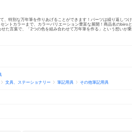
合わせて、特別な万年筆を作りあげることができます！パーツは繰り返しつ
ントカラーまで、カラーバリエーション豊富な展開！商品名のbiiro
み合わせた言葉で、「2つの色を組み合わせて万年筆を作る」という想いが
具
文具、ステーショナリー
筆記用具
その他筆記用具