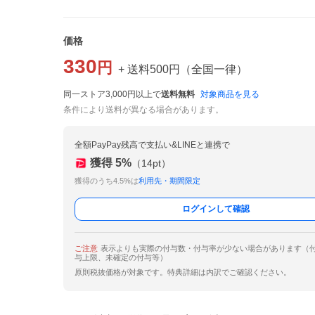
価格
330
円
+ 送料
500
円
（
全国一律
）
同一ストア3,000円以上で
送料無料
対象商品を見る
条件により送料が異なる場合があります。
全額PayPay残高で支払い&LINEと連携で
獲得
5
%
（
14
pt）
獲得のうち4.5%は
利用先・期間限定
ログインして確認
ご注意
表示よりも実際の付与数・付与率が少ない場合があります（
与上限、未確定の付与等）
原則税抜価格が対象です。特典詳細は内訳でご確認ください。