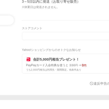
3～5日以内に発送（お取り寄せ販売）
※休業日は発送されません。
ストアコメント
Yahoo!ショッピングからのオトクなお知らせ
合計5,000円相当プレゼント！
330
0
PayPayカード入会特典を使うと
円
円
うち2,000円相当は利用先・期間限定。他条件あり
違反申告