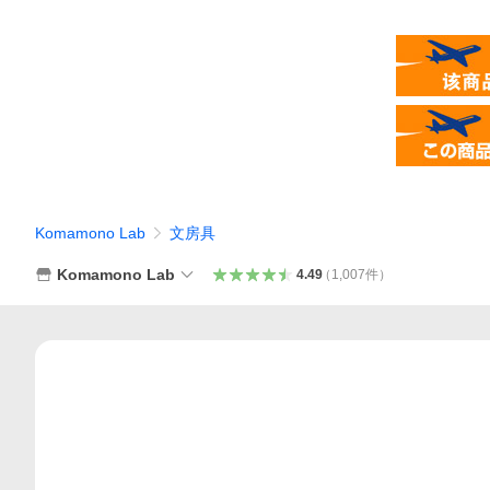
Komamono Lab
文房具
Komamono Lab
4.49
（
1,007
件
）