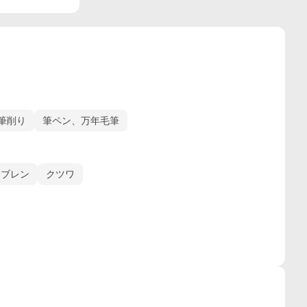
筆削り
筆ペン、万年毛筆
ブレン
クツワ