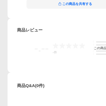
この商品を共有する
商品
レビュー
5
-.--
4
この
商
3
2
-
件
1
商品Q&A
(
0
件)