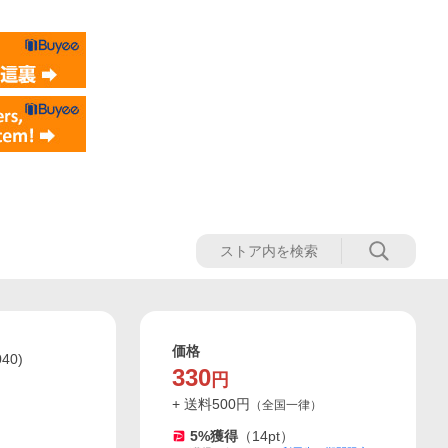
価格
40)
330
円
+ 送料
500
円
（
全国一律
）
5
%獲得
（
14
pt）