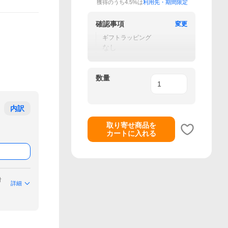
獲得のうち4.5%は
利用先・期間限定
確認事項
変更
ギフトラッピング
なし
数量
内訳
取り寄せ商品を
カートに入れる
付
詳細