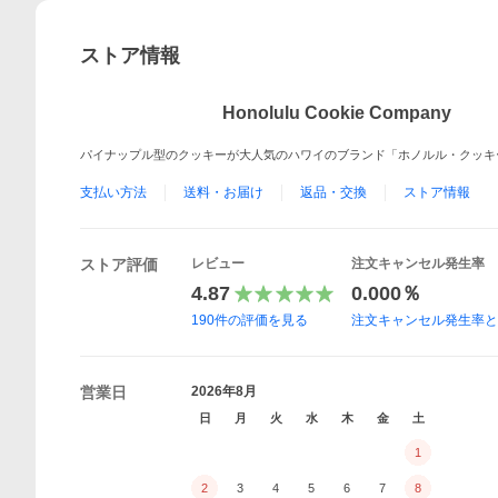
ストア情報
Honolulu Cookie Company
パイナップル型のクッキーが大人気のハワイのブランド「ホノルル・クッキー・
支払い方法
送料・お届け
返品・交換
ストア情報
ストア評価
レビュー
注文キャンセル発生率
4.87
0.000％
190
件の評価を見る
注文キャンセル発生率
営業日
2026年8月
日
月
火
水
木
金
土
1
2
3
4
5
6
7
8