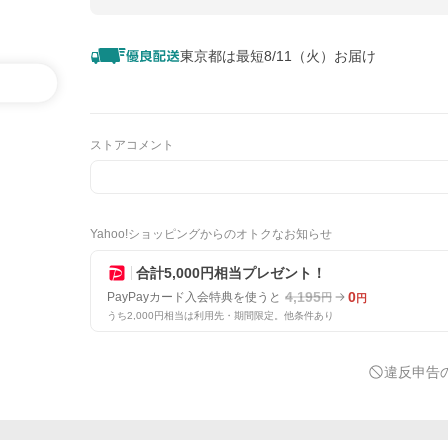
東京都は最短8/11（火）お届け
ストアコメント
Yahoo!ショッピングからのオトクなお知らせ
合計5,000円相当プレゼント！
4,195
0
PayPayカード入会特典を使うと
円
円
うち2,000円相当は利用先・期間限定。他条件あり
違反申告