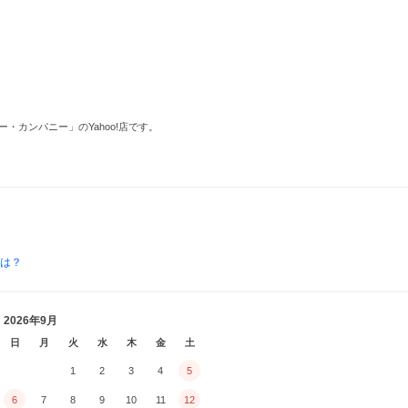
カンパニー」のYahoo!店です。
とは？
2026年9月
日
月
火
水
木
金
土
1
2
3
4
5
6
7
8
9
10
11
12