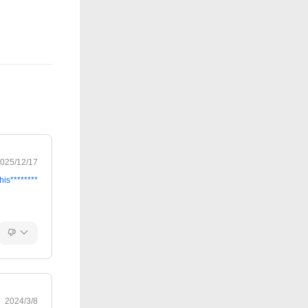
025/12/17
his********
2024/3/8