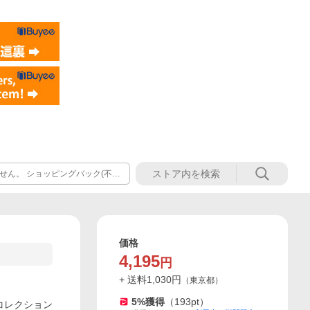
せん。 ショッピングバック(不織
。
価格
4,195
円
+ 送料
1,030
円
（
東京都
）
5
%獲得
（
193
pt）
コレクション