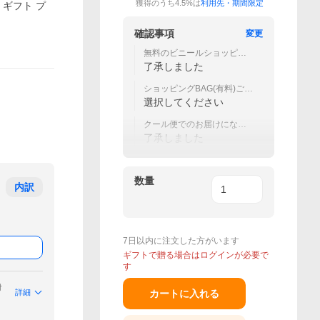
獲得のうち4.5%は
利用先・期間限定
 ギフト プ
確認事項
変更
無料のビニールショッピン
グバッグは付いておりませ
了承しました
ん
ショッピングBAG(有料)ご希
望の場合ご一緒にご注文下
選択してください
さい
クール便でのお届けになり
ます。
了承しました
数量
内訳
7日以内に注文した方がいます
ギフトで贈る場合はログインが必要で
す
付
詳細
カートに入れる