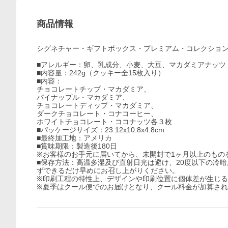
商品情報
シグネチャー・ギフトボックス・プレミアム・コレクション(
■アレルギー：卵、乳成分、小麦、大豆、マカダミアナッツ
■内容量：242g（クッキー全15枚入り）
■内容：
チョコレートチップ・マカダミア、
パイナップル・マカダミア、
チョコレートディップ・マカダミア、
ダークチョコレート・コナコーヒー、
ホワイトチョコレート・ココナッツ各３枚
■パッケージサイズ：23.12x10.8x4.8cm
■最終加工地：アメリカ
■賞味期限：製造後180日
※お客様のお手元に届いてから、未開封で1ヶ月以上のもの
■保存方法：高温多湿及び直射日光は避け、20度以下の冷
ずできるだけ早めにお召し上がりください。
※印刷工程の特性上、デザインや印刷位置に個体差が生じ
※夏季はクール便でのお届けとなり、クール料金が加算さ