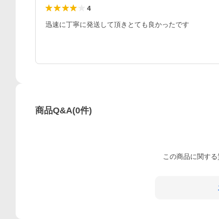
4
商品Q&A
(
0
件)
この
商品
に関する