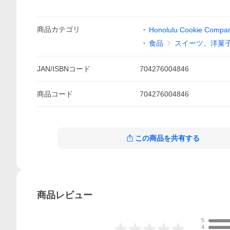
商品
カテゴリ
Honolulu Cookie Compa
食品
スイーツ、洋菓
JAN/ISBNコード
704276004846
商品
コード
704276004846
この商品を共有する
商品
レビュー
5
4