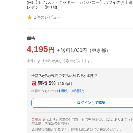
(M)【ホノルル・クッキー・カンパニー】ハワイのお土産
レゼント 贈り物
2
件のレビュー
価格
4,195
円
+ 送料
1,030
円
（
東京都
）
条件により送料が異なる場合があります。
全額PayPay残高で支払い&LINEと連携で
獲得
5
%
（
193
pt）
獲得のうち4.5%は
利用先・期間限定
ログインして確認
ご注意
表示よりも実際の付与数・付与率が少ない場合があります（
与上限、未確定の付与等）
原則税抜価格が対象です。特典詳細は内訳でご確認ください。