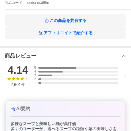
商品
コード：
honba-mailBin
産名物福岡豚骨長浜屋台グルメ)
・本格派の味に仕上げるため、素材や原料にもこだわりました
・ご当地の味わいを直接お届けします（九州福岡県より直送！）
この商品を共有する
・メール便商品は全国送料無料！離島もOK「※注意！代引不可」
・宅配便発送を選択された場合は、県別送料が必要です
「PayPay ポイント消化 ペイペイ 商品券利用 お試し商品 サ
アフィリエイトで紹介する
ンプル プレゼント 母の日父の日贈答ギフト 通販宅配 訳あ
り 保存食 備蓄食 非常食 爆買」に
商品レビュー
4.14
5
4
3
2
1
2,601
件
AI要約
多様なスープと美味しい麺が高評価
多くのユーザーが、選べるスープの種類や麺の美味しさを