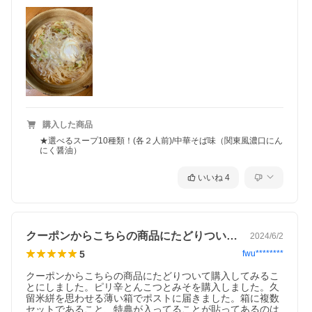
とんこつ味（2人前）
和風味（2人前）
中華そば味（2人前）
とんこつ先生（2人前）
九州男児（2人前）
鰹だしラーメン（2人前）
特製みそ味（2人前）
冷し中華かぼす味（※季節限定）（2人前）
冷し中華レモン味（※季節限定）（2人前）
九州ざるラーメン≒冷つけ麺（※季節限定）（2人前）
購入した商品
※原材料は下記に記載
★選べるスープ10種類！(各２人前)/中華そば味（関東風濃口にん
にく醤油）
いいね
4
クーポンからこちらの商品にたどりついて…
2024/6/2
5
fwu********
クーポンからこちらの商品にたどりついて購入してみるこ
とにしました。ピリ辛とんこつとみそを購入しました。久
留米絣を思わせる薄い箱でポストに届きました。箱に複数
セットであること、特典が入ってることが貼ってあるのは