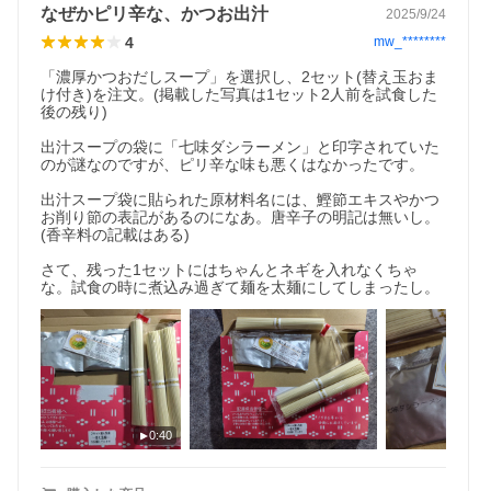
なぜかピリ辛な、かつお出汁
2025/9/24
4
mw_********
「濃厚かつおだしスープ」を選択し、2セット(替え玉おま
け付き)を注文。(掲載した写真は1セット2人前を試食した
後の残り)

出汁スープの袋に「七味ダシラーメン」と印字されていた
のが謎なのですが、ピリ辛な味も悪くはなかったです。

出汁スープ袋に貼られた原材料名には、鰹節エキスやかつ
お削り節の表記があるのになあ。唐辛子の明記は無いし。
(香辛料の記載はある)

さて、残った1セットにはちゃんとネギを入れなくちゃ
な。試食の時に煮込み過ぎて麺を太麺にしてしまったし。
0:40