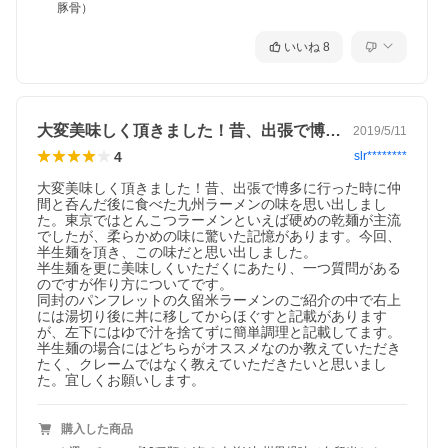
豚骨）
いいね
8
大変美味しく頂きました！昔、出張で博多…
2019/5/11
4
slr********
大変美味しく頂きました！昔、出張で博多に行った時に仲
間と呑んだ後に食べた九州ラーメンの味を思い出しまし
た。東京ではとんこつラーメンといえば硬めの乾麺が主流
でしたが、柔らかめの味に驚いた記憶があります。今回、
半生麺を頂き、この味だと思い出しました。

半生麺を更に美味しくいただくにあたり、一つ質問がある
のですが作り方についてです。

同封のパンフレットの久留米ラーメンのご紹介の中で右上
には湯切り後に丼に移してからほぐすと記載があります
が、左下にはゆで汁を捨てずに簡単調理と記載してます。

半生麺の場合にはどちらがオススメなのか教えていただき
たく、クレームではなく教えていただきたいと思いまし
た。宜しくお願いします。
購入した商品