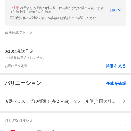
ご注意
表示よりも実際の付与数・付与率が少ない場合があります
詳細
（付与上限、未確定の付与等）
原則税抜価格が対象です。特典詳細は内訳でご確認ください。
条件達成でおトク
8/10に発送予定
※休業日は発送されません。
詳細を見る
お届け日指定可
バリエーション
在庫を確認
★選べるスープ10種類！(各２人前)、※メール便(全国送料無料)に
おトクなお知らせ