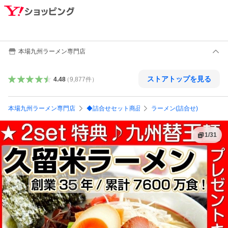
本場九州ラーメン専門店
ストアトップを見る
4.48
（
9,877
件
）
本場九州ラーメン専門店
◆詰合せセット商品
ラーメン(詰合せ)
1
/
31