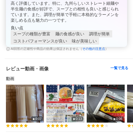
高く評価しています。特に、九州らしいストレート細麺や
半生麺の食感が好評で、スープとの相性も良いと感じられ
ています。また、調理が簡単で手軽に本格的なラーメンを
楽しめる点も魅力の一つです。
良い点
スープの種類が豊富
麺の食感が良い
調理が簡単
コストパフォーマンスが良い
味が美味しい
その他の注意点
AI回答の正確性や商品の効果は保証されません（
）
一覧で見る
レビュー動画・画像
動画
0:07
0:13
0:06