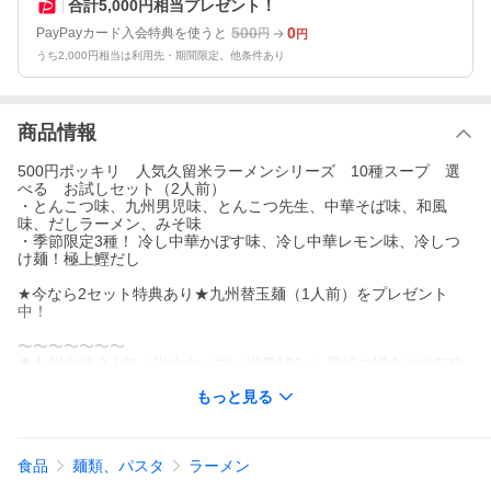
合計5,000円相当プレゼント！
500
0
PayPayカード入会特典を使うと
円
円
うち2,000円相当は利用先・期間限定。他条件あり
商品情報
500円ポッキリ 人気久留米ラーメンシリーズ 10種スープ 選
べる お試しセット（2人前）
・とんこつ味、九州男児味、とんこつ先生、中華そば味、和風
味、だしラーメン、みそ味
・季節限定3種！ 冷し中華かぼす味、冷し中華レモン味、冷しつ
け麺！極上鰹だし
★今なら2セット特典あり★九州替玉麺（1人前）をプレゼント
中！
〜〜〜〜〜〜〜
◆九州生麺 2人前（半生タイプ：増量100g）選択の場合は※有料
オプションとなります。
もっと見る
・画像は調理例です。商品は 麺とスープのセット（※具材は付属
しておりません）
※原材料内容はPC版ページに記載（※スマホ文字制限）
食品
麺類、パスタ
ラーメン
「お取り寄せラーメン専門店 創業35年 累計7600万食」 (特