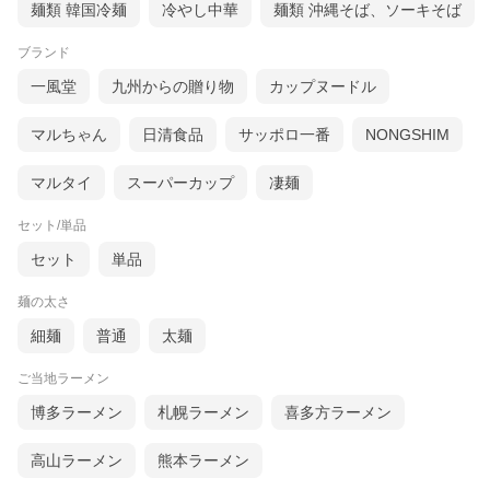
麺類 韓国冷麺
冷やし中華
麺類 沖縄そば、ソーキそば
ブランド
一風堂
九州からの贈り物
カップヌードル
マルちゃん
日清食品
サッポロ一番
NONGSHIM
マルタイ
スーパーカップ
凄麺
セット/単品
↓★こちらは6人前セットです！（別商品ページへGO！）↓
セット
単品
麺の太さ
細麺
普通
太麺
ご当地ラーメン
博多ラーメン
札幌ラーメン
喜多方ラーメン
高山ラーメン
熊本ラーメン