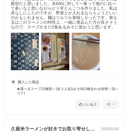
親切だと思いました。水600に対して一食って他のに比べ
て多いなと思いながらピリ辛とんこつを作りました。私は
具なしにしたのですが、野菜とか入れるならちょうどいい
のかもしれません。麺はツルツル美味しかったです。替え
玉はこのラーメンの特性上、一緒に煮込んだ方が良さそう
なので、スープがまだ2食あるみそに使おうと思います。
購入した商品
★選べるスープ10種類！(各２人前)/みそ味(3種合わせ味噌！深い
コク)
いいね
1
久留米ラーメンが好きでお取り寄せしてみ…
2025/11/30