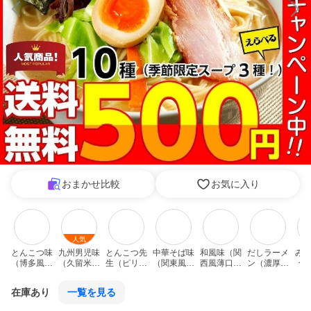
おまかせ比較
お気に入り
人気
とんこつ味
九州男児味
とんこつ先
中華そば味
和風味（関
だしラーメ
みそ
（博多風さ
（久留米と
生（ピリ辛
（関東風濃
西風薄口だ
ン（濃厚か
合
っぱり豚
んこつ醤
ゆず風味と
口にんにく
ししょう
つおだしス
噌！
骨）
油）
んこつ）
醤油）
ゆ）
ープ）
在庫あり
一覧を見る