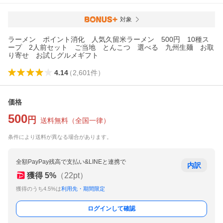
対象
ラーメン ポイント消化 人気久留米ラーメン 500円 10種ス
ープ 2人前セット ご当地 とんこつ 選べる 九州生麺 お取
り寄せ お試しグルメギフト
4.14
（
2,601
件
）
価格
500
円
送料無料
（
全国一律
）
条件により送料が異なる場合があります。
全額PayPay残高で支払い&LINEと連携で
内訳
獲得
5
%
（
22
pt）
獲得のうち4.5%は
利用先・期間限定
ログインして確認