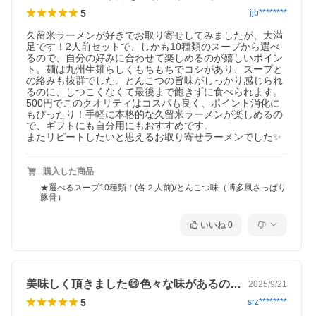
5
jjb********
久留米ラーメンが好きでお取り寄せしてみましたが、大満
足です！2人前セットで、しかも10種類のスープから選べ
るので、自分の好みに合わせて楽しめるのが嬉しいポイン
ト。麺は九州生麺らしくもちもちでコシがあり、スープと
の絡みも抜群でした。とんこつの旨味がしっかり感じられ
るのに、しつこくなくて最後まで飽きずに食べられます。

500円でこのクオリティはコスパも良く、ポイント消化に
もぴったり！手軽に本格的な久留米ラーメンが楽しめるの
で、ギフトにも自分用にもおすすめです。

またリピートしたいと思えるお取り寄せラーメンでした✨
購入した商品
★選べるスープ10種類！(各２人前)/とんこつ味（博多風さっぱり
豚骨）
いいね
0
美味しく頂きました😄色々な味があるの…
2025/9/21
5
srz********