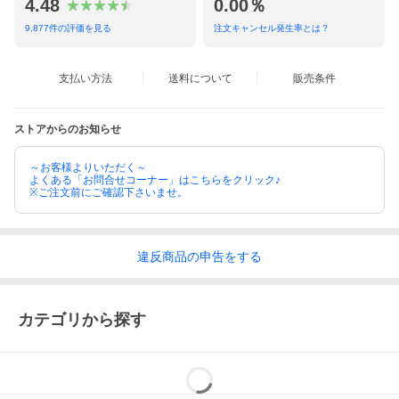
4.48
0.00％
9,877
件の評価を見る
注文キャンセル発生率とは？
支払い方法
送料について
販売条件
ストアからのお知らせ
～お客様よりいただく～
よくある「お問合せコーナー」はこちらをクリック♪
※ご注文前にご確認下さいませ。
◇賞味期限
違反
商品の
申告をする
発送より10ヶ月
◇保存方法
常温で保存してください。
直射日光、高温多湿の場所を避け、気性の良い腰より高い棚の上
カテゴリから探す
に保管して下さい。
「九州生麺（◆有料オプション）」選択時のみ(下記参照)
・九州生麺（半生タイプ：増量100g）：小麦粉、食塩、酒精、か
んすい、クチナシ色素(原材料の一部に小麦を含む)
※麺の袋内にアルコール品質保持剤を同封(調理時には取り除いて