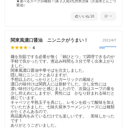
★選べるスープ10種類！(各２人前)/九州男児味（久留米とんこつ
醤油）
いいね
10
関東風濃口醤油 ニンニクがうまい！
2021/4/7
4
osx********
麺を別茹でする必要が無く「鍋ひとつ」で調理できるのが
手軽で良かったです。煮込み時間も３分で早く出来上がり
ました。

関東風濃口醤油中華そばを注文しました。

隠し味にニンニクとありますが、

予想以上のしっかりとしたガーリックの風味と

濃口の味付けは関西人には新鮮でした。少し女性には

濃い味付けなのかと感じましたので、次袋はスープの量を
少し控えめにしますが、男性には　かなり好まれる味だと
感じています。

キャベツと半熟玉子を具にし、レモンを絞って酸味を加え
ていただきました。七味久留米ラーメンシリーズには種類
◇内容量
がたくさんあるので、

【麺】
商品案内をみているだけでも楽しいです。　美味しかった
中華麺（2人前）
です！

【スープが選べます】
ありがとうございました。