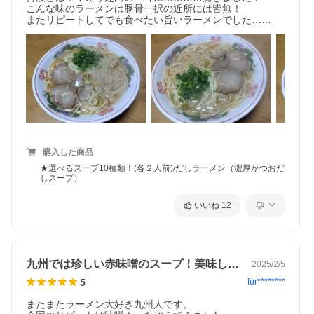
こんな味のラーメンは豚骨一択の近所には皆無！

購入した商品
★選べるスープ10種類！(各２人前)/だしラーメン（濃厚かつおだ
しスープ）
いいね
12
九州では珍しい赤味噌のスープ！美味しい…
2025/2/5
5
fur********
またまたラーメン大好き九州人です。
