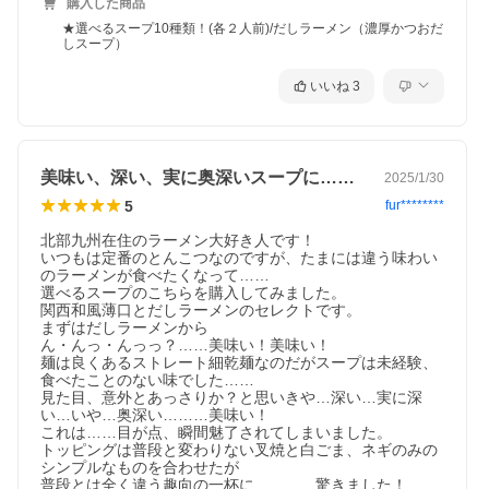
購入した商品
★選べるスープ10種類！(各２人前)/だしラーメン（濃厚かつおだ
しスープ）
いいね
3
美味い、深い、実に奥深いスープに……
2025/1/30
5
fur********
北部九州在住のラーメン大好き人です！

いつもは定番のとんこつなのですが、たまには違う味わい
のラーメンが食べたくなって……

選べるスープのこちらを購入してみました。

関西和風薄口とだしラーメンのセレクトです。

まずはだしラーメンから

ん・んっ・んっっ？……美味い！美味い！

麺は良くあるストレート細乾麺なのだがスープは未経験、
食べたことのない味でした……

見た目、意外とあっさりか？と思いきや…深い…実に深
い…いや…奥深い………美味い！

これは……目が点、瞬間魅了されてしまいました。

トッピングは普段と変わりない叉焼と白ごま、ネギのみの
シンプルなものを合わせたが

普段とは全く違う趣向の一杯に…………驚きました！
