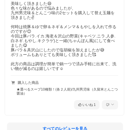
美味しく頂きました😄

色々な味があるので悩みましたが、

九州男児味＆とんこつ味の2セットを購入して替え玉麺を
頂きました✌️

何時は焼豚＆ゆで卵＆ネギ＆メンマ＆もやしを入れて作る
のですが😊

今回は豚バラ.イカ.海老＆沢山の野菜(キャベツ.ニラ.人参.
白ネギ.もやし.キクラゲ)と一緒(ちゃんぽん風)にして食べ
ました😋

豚バラ＆具沢山にしたので塩胡椒を加えましたが😅

ボリュームもありとても美味しく頂きました🥰

此方の商品は調理が簡単で鍋一つで済み手軽に出来て、洗
い物が減るのは嬉しいです☺️
購入した商品
★選べるスープ10種類！(各２人前)/九州男児味（久留米とんこつ
醤油）
いいね
1
すべてのレビューを見る