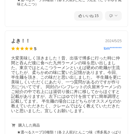
★選べるスープ10種類！(各２人前)/とんこつ先生（ピリ辛ゆず風
味とんこつ）
いいね
15
よき！！
2024/5/25
5
tom********
大変美味しく頂きました！昔、出張で博多に行った時に仲
間と呑んだ後に食べた九州ラーメンの味を思い出しまし
た。東京ではとんこつラーメンといえば硬めの乾麺が主流
でしたが、柔らかめの味に驚いた記憶があります。今回、
半生麺を頂き、この味だと思い出しました。 半生麺を更に
美味しくいただくにあたり、一つ質問があるのですが作り
方についてです。 同封のパンフレットの久留米ラーメンの
ご紹介の中で右上には湯切り後に丼に移してからほぐすと
記載がありますが、左下にはゆで汁を捨てずに簡単調理と
記載してます。 半生麺の場合にはどちらがオススメなのか
教えていただきたく、クレームではなく教えていただきた
いと思いました。宜しくお願いします。
購入した商品
★選べるスープ10種類！(各２人前)/とんこつ味（博多風さっぱり