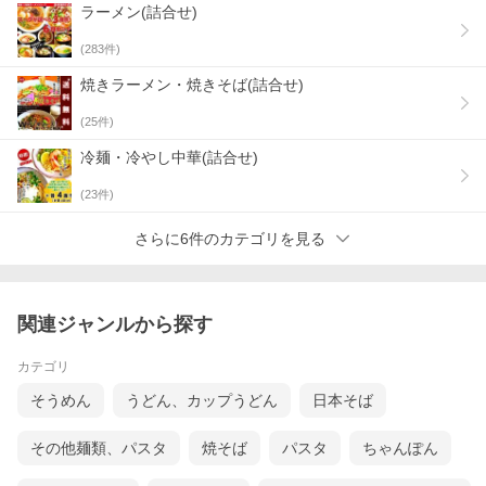
下さい)
ラーメン(詰合せ)
※ピリ辛麺（乾燥熟成タイプ）：常温10ヵ月間／半生麺：約60日
間(※製造から最長90日間)順次更新
(
283
件)
※九州生麺は、別茹で調理です（煮込み調理は当店ストレート熟
成乾燥麺限定となります）
焼きラーメン・焼きそば(詰合せ)
↓★こちらは4人前セットです！（別商品ページへGO！）↓
(
25
件)
冷麺・冷やし中華(詰合せ)
(
23
件)
さらに6件のカテゴリを見る
関連ジャンルから探す
カテゴリ
そうめん
うどん、カップうどん
日本そば
その他麺類、パスタ
焼そば
パスタ
ちゃんぽん