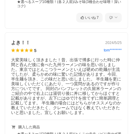
★選べるスープ10種類！(各２人前)/みそ味(3種合わせ味噌！深い
コク)
いいね
7
よき！！
2024/5/25
5
tom********
大変美味しく頂きました！昔、出張で博多に行った時に仲
間と呑んだ後に食べた九州ラーメンの味を思い出しまし
た。東京ではとんこつラーメンといえば硬めの乾麺が主流
でしたが、柔らかめの味に驚いた記憶があります。今回、
半生麺を頂き、この味だと思い出しました。 半生麺を更に
美味しくいただくにあたり、一つ質問があるのですが作り
方についてです。 同封のパンフレットの久留米ラーメンの
ご紹介の中で右上には湯切り後に丼に移してからほぐすと
記載がありますが、左下にはゆで汁を捨てずに簡単調理と
記載してます。 半生麺の場合にはどちらがオススメなのか
教えていただきたく、クレームではなく教えていただきた
いと思いました。宜しくお願いします。
購入した商品