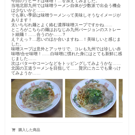
今回のリピートは味噌！…を加えてみました。

当地北部九州では味噌ラーメン自体が少数派で出会う機会
は少ないかと……

でも寒い季節は味噌ラーメンって美味しそうなイメージが
あります！

太いちぢれ麺とよく絡む濃厚味噌スープですかね……

ところがこちらの麺はおなじみ九州バージョンのストレー
ト細麺！……合うのか……？

え？えっ？…思いのほか合いますね…！美味しいと感じま
した。

味噌スープは意外とアッサリで、コレも九州では珍しい赤
味噌/合せ味噌！……白味噌に慣れた身にはとても新鮮に感
じました……

次はバターやコーンなどをトッピングしてみようかな……
北国の王道ラーメンを目指して……贅沢にカニでも乗っけ
てみようか……
↓★今だけ♪秋季シーズンスープ3種追加！↓
購入した商品