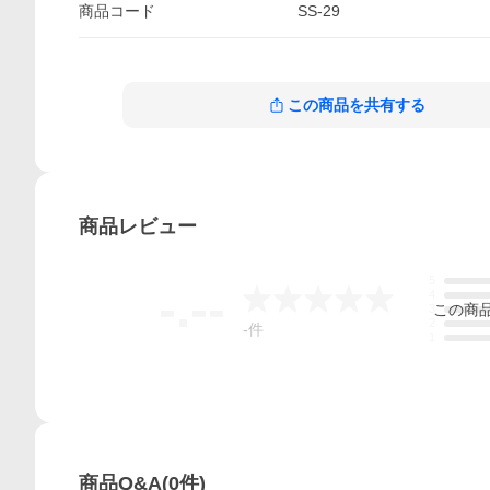
商品
コード
SS-29
この商品を共有する
商品
レビュー
5
-.--
4
この
商
3
2
-
件
1
商品Q&A
(
0
件)