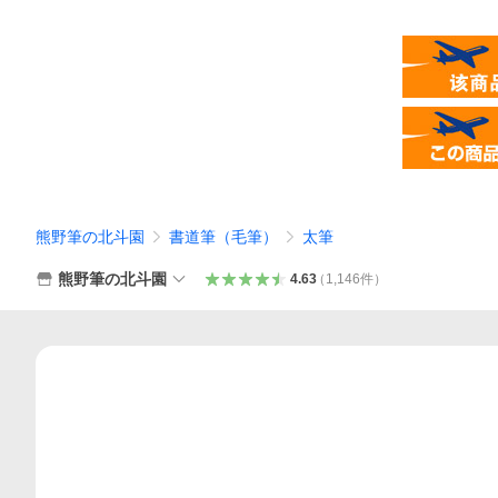
熊野筆の北斗園
書道筆（毛筆）
太筆
熊野筆の北斗園
4.63
（
1,146
件
）