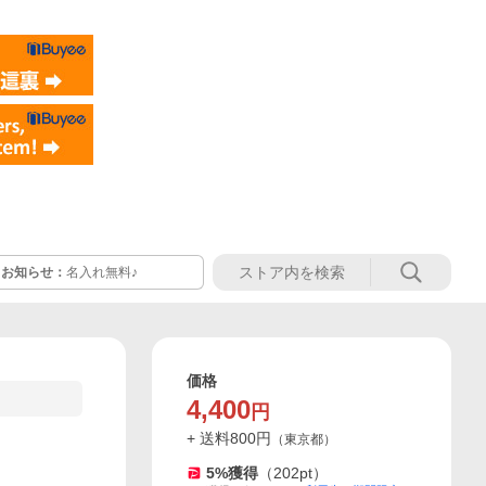
お知らせ：
名入れ無料♪
価格
4,400
円
+ 送料
800
円
（
東京都
）
5
%獲得
（
202
pt）