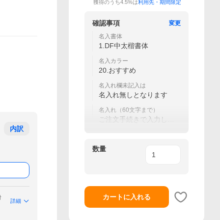
獲得のうち4.5%は
利用先・期間限定
確認事項
変更
名入書体
1.DF中太楷書体
名入カラー
20.おすすめ
名入れ欄未記入は
名入れ無しとなります
名入れ（60文字まで）
ご注文手続きで入力して
ください
内訳
数量
カートに入れる
付
詳細