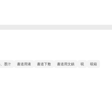
墨、墨汁
書道用液
書道下敷
書道用文鎮
硯
硯箱