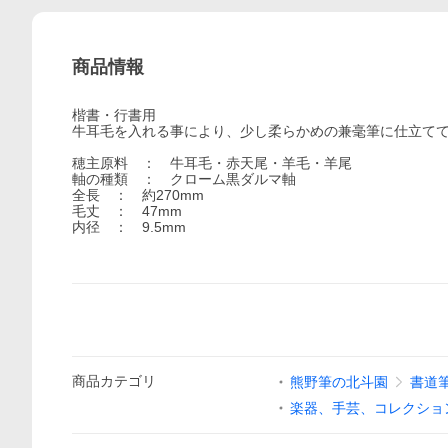
商品情報
楷書・行書用
牛耳毛を入れる事により、少し柔らかめの兼毫筆に仕立て
穂主原料 ： 牛耳毛・赤天尾・羊毛・羊尾
軸の種類 ： クローム黒ダルマ軸
全長 ： 約270mm
毛丈 ： 47mm
内径 ： 9.5mm
商品
カテゴリ
熊野筆の北斗園
書道
楽器、手芸、コレクショ