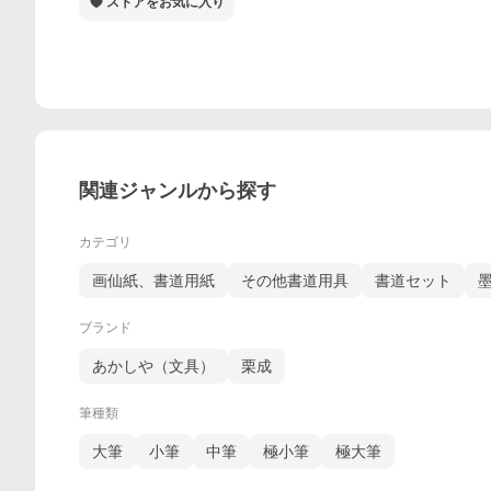
ストアをお気に入り
関連ジャンルから探す
カテゴリ
画仙紙、書道用紙
その他書道用具
書道セット
ブランド
あかしや（文具）
栗成
筆種類
大筆
小筆
中筆
極小筆
極大筆