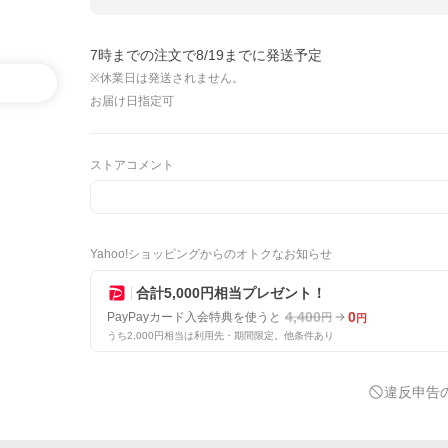
7時までの注文で8/19までに発送予定
※休業日は発送されません。
お届け日指定可
ストアコメント
Yahoo!ショッピングからのオトクなお知らせ
合計5,000円相当プレゼント！
4,400
0
PayPayカード入会特典を使うと
円
円
うち2,000円相当は利用先・期間限定。他条件あり
違反申告