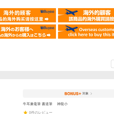
対象
牛耳兼毫筆 書道筆 神龍小
0
件のレビュー