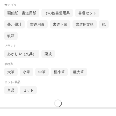
カテゴリ
画仙紙、書道用紙
その他書道用具
書道セット
墨、墨汁
書道用液
書道下敷
書道用文鎮
硯
硯箱
ブランド
あかしや（文具）
栗成
筆種類
大筆
小筆
中筆
極小筆
極大筆
セット/単品
単品
セット