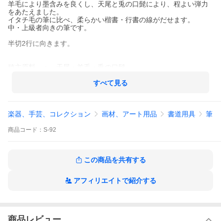
羊毛により墨含みを良くし、天尾と兎の口髭により、程よい弾力
をあたえました。
イタチ毛の筆に比べ、柔らかい楷書・行書の線がだせます。
中・上級者向きの筆です。
半切2行に向きます。
穂主原料 ： 天尾・羊毛・兎の口髭
軸の種類 ： あづき塗桜木軸
全長 ： 約280mm
すべて見る
毛丈 ： 56mm
内径 ： 11.4mm
楽器、手芸、コレクション
画材、アート用品
書道用具
筆
商品
コード：
S-92
この商品を共有する
アフィリエイトで紹介する
商品レビュー