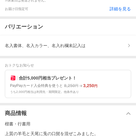
※休業日は発送されません。
詳細を見る
お届け日指定可
バリエーション
名入書体、名入カラー、名入れ欄未記入は
おトクなお知らせ
合計5,000円相当プレゼント！
8,250
3,250
PayPayカード入会特典を使うと
円
円
うち2,000円相当は利用先・期間限定。他条件あり
商品情報
楷書・行書用
上質の羊毛と天尾に兎の口髭を混ぜこみました。