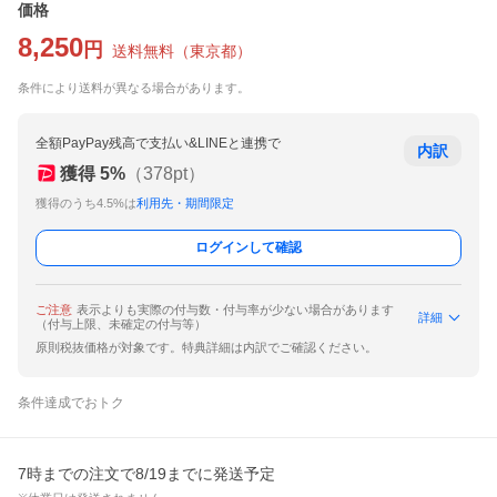
価格
8,250
円
送料無料
（
東京都
）
条件により送料が異なる場合があります。
全額PayPay残高で支払い&LINEと連携で
内訳
獲得
5
%
（
378
pt）
獲得のうち4.5%は
利用先・期間限定
ログインして確認
ご注意
表示よりも実際の付与数・付与率が少ない場合があります
詳細
（付与上限、未確定の付与等）
原則税抜価格が対象です。特典詳細は内訳でご確認ください。
条件達成でおトク
7時までの注文で8/19までに発送予定