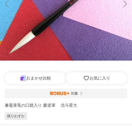
おまかせ比較
お気に入り
対象
兼毫筆兎の口髭入り 書道筆 北斗星大
残りわずか