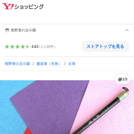
熊野筆の北斗園
ストアトップを見る
4.63
（
1,146
件
）
熊野筆の北斗園
書道筆（毛筆）
太筆
1
/
3