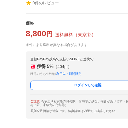
0
件のレビュー
価格
8,800
円
送料無料
（
東京都
）
条件により送料が異なる場合があります。
全額PayPay残高で支払い&LINEと連携で
獲得
5
%
（
404
pt）
獲得のうち4.5%は
利用先・期間限定
ログインして確認
ご注意
表示よりも実際の付与数・付与率が少ない場合があります（
与上限、未確定の付与等）
原則税抜価格が対象です。特典詳細は内訳でご確認ください。