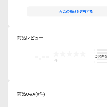
この商品を共有する
商品
レビュー
5
-.--
4
この
商
3
2
-
件
1
商品Q&A
(
0
件)