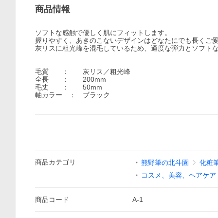
商品情報
ソフトな感触で優しく肌にフィットします。
握りやすく、あきのこないデザインはどなたにでも長くご
灰リスに粗光峰を混毛しているため、適度な弾力とソフト
毛質 ： 灰リス／粗光峰
全長 ： 200mm
毛丈 ： 50mm
軸カラー ： ブラック
商品
カテゴリ
熊野筆の北斗園
化粧筆
コスメ、美容、ヘアケア
商品
コード
A-1