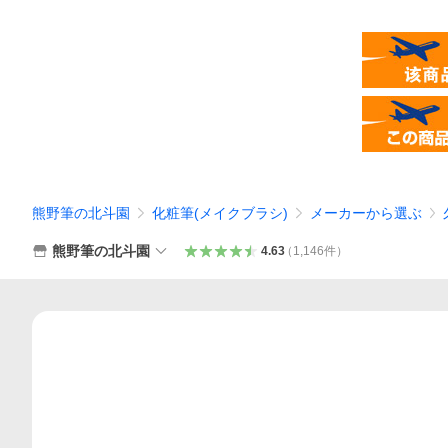
熊野筆の北斗園
化粧筆(メイクブラシ)
メーカーから選ぶ
熊野筆の北斗園
4.63
（
1,146
件
）