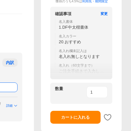
獲得のうち4.5%は
利用先・期間限定
確認事項
変更
名入書体
1.DF中太楷書体
名入カラー
20.おすすめ
名入れ欄未記入は
名入れ無しとなります
内訳
名入れ（60文字まで）
ご注文手続きで入力して
ください
数量
付
詳細
カートに入れる