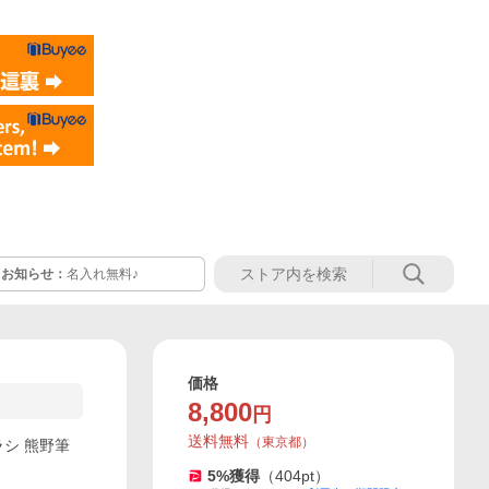
お知らせ：
名入れ無料♪
価格
8,800
円
送料無料
（
東京都
）
ラシ 熊野筆
5
%獲得
（
404
pt）