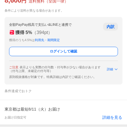
8,600
円
送料無料
（
全国一律
）
条件により送料が異なる場合があります。
全額PayPay残高で支払い&LINEと連携で
内訳
獲得
5
%
（
394
pt）
獲得のうち4.5%は
利用先・期間限定
ログインして確認
ご注意
表示よりも実際の付与数・付与率が少ない場合があります
詳細
（付与上限、未確定の付与等）
原則税抜価格が対象です。特典詳細は内訳でご確認ください。
条件達成でおトク
東京都は最短8/11（火）お届け
詳細を見る
お届け日指定可