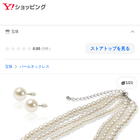
宝珠
ストアトップを見る
0.00
（
0
件
）
宝珠
パールネックレス
1
/
21