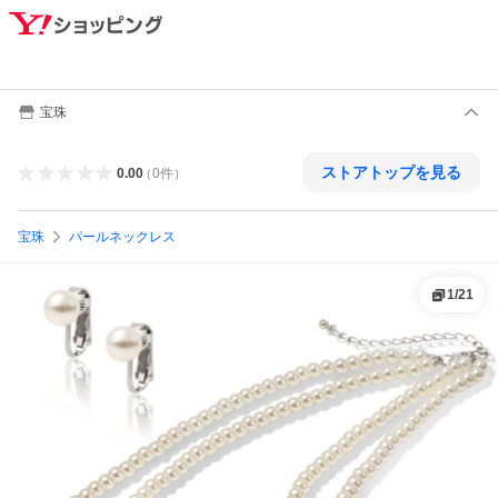
宝珠
ストアトップを見る
0.00
（
0
件
）
宝珠
パールネックレス
1
/
21