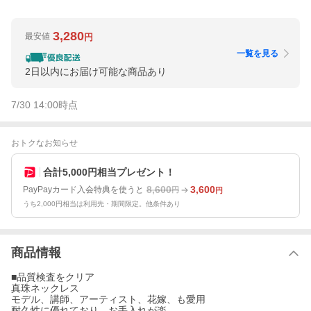
3,280
最安値
円
一覧を見る
2日以内にお届け可能な商品あり
7/30 14:00
時点
おトクなお知らせ
合計5,000円相当プレゼント！
8,600
3,600
PayPayカード入会特典を使うと
円
円
うち2,000円相当は利用先・期間限定。他条件あり
商品情報
■品質検査をクリア
真珠ネックレス
モデル、講師、アーティスト、花嫁、も愛用
耐久性に優れており、お手入れが楽