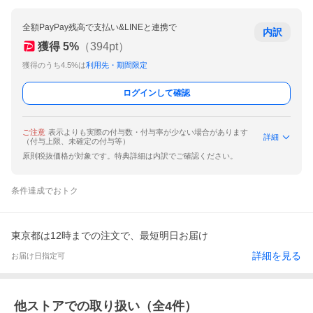
全額PayPay残高で支払い&LINEと連携で
内訳
獲得
5
%
（
394
pt）
獲得のうち4.5%は
利用先・期間限定
ログインして確認
ご注意
表示よりも実際の付与数・付与率が少ない場合があります
詳細
（付与上限、未確定の付与等）
原則税抜価格が対象です。特典詳細は内訳でご確認ください。
条件達成でおトク
東京都は12時までの注文で、最短明日お届け
詳細を見る
お届け日指定可
他ストアでの取り扱い（全
4
件）