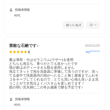
投稿者情報
40代
いいね
0
素敵な石鹸です♪
2025/11/25
5
scy********
夏は薄荷・今はゼラニウム(マザー)を使用

どちらも泡立ち、香りがとても良かったです

我が家はボディータオル類を使用しません

泡立てネットで泡を洗面器に準備して洗うのですが、洗っ
てる途中で洗面器内の泡がへたること無く最後までふわモ
コをキープしてくれるので、とても洗い心地も良いまま洗
うことができ気分よくバスタムを楽しめてます！

肌の弱い兄夫婦にこの冬お歳暮で贈る予定です♪
投稿者情報
薄荷（はっか）せっけん
40代
和種薄荷の全草から抽出した天然精油と、肌に清涼感を与える