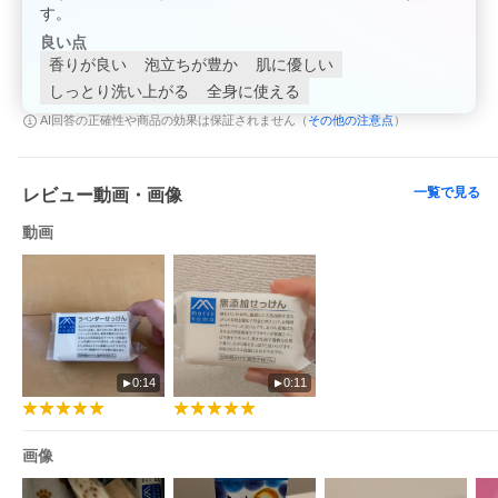
す。
良い点
香りが良い
泡立ちが豊か
肌に優しい
しっとり洗い上がる
全身に使える
その他の注意点
AI回答の正確性や商品の効果は保証されません（
）
一覧で見る
レビュー動画・画像
動画
0:14
0:11
画像