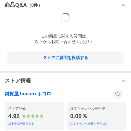
商品Q&A
（
0
件）
この
商品
に関する質問は、
以下からお問い合わせください。
ストアに質問を投稿する
ストア情報
ゼラニウム精油の甘く軽やかな花の香り。
雑貨屋 hocoro ホコロ
ストア評価
注文キャンセル発生率
4.92
0.00％
108
件の評価を見る
注文キャンセル発生率とは？