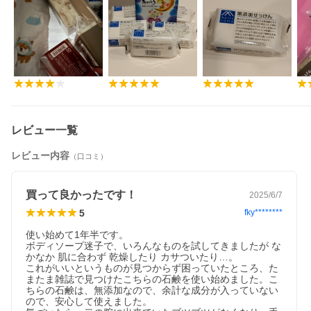
レビュー一覧
レビュー内容
（口コミ）
M-mark series/LEAF ＆ BOTANICS
選べる石けん5点セット
買って良かったです！
2025/6/7
昔ながらの釜焚き製法で百時間かけて焚き上げた石けん素地で
つくりました。合成界面活性剤・鉱物油・香料・着色料・防腐
5
fky********
剤無添加。
使い始めて1年半です。

ボディソープ迷子で、いろんなものを試してきましたが な
かなか 肌に合わず 乾燥したり カサついたり…。

これがいいというものが見つからず困っていたところ、た
またま雑誌で見つけたこちらの石鹸を使い始めました。こ
ちらの石鹸は、無添加なので、余計な成分が入っていない
ので、安心して使えました。
