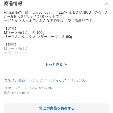
商品情報
松山油脂の「M-mark series」、「LEAF ＆ BOTANICS」の石けん
から5個お選びいただけるセットです。
子どもから大人まで、みんなで心地よく使える商品です。
【容量】
Mマーク石けん：各 100g
リーフ＆ボタニクス マザーソープ：各 90g
【種類】
Mマーク石けん：
無添加せっけん
ラベンダーせっけん
ローズマリーせっけん
もっと見る
薄荷（はっか）せっけん
米ぬかせっけん
リーフ＆ボタニクス マザーソープ
コスメ、美容、ヘアケア
ボディケア
せっけん
ラベンダー
ゼラニウム
JAN/ISBNコード：
4954540142194
モミ
グレープフルーツ
商品
コード：
mm2
レモングラス
ティーツリー
レモン
この商品を共有する
瀬戸内オリーブ