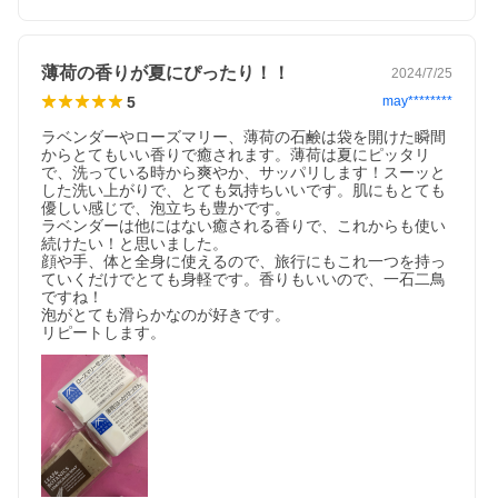
薄荷の香りが夏にぴったり！！
2024/7/25
5
may********
ラベンダーやローズマリー、薄荷の石鹸は袋を開けた瞬間
からとてもいい香りで癒されます。薄荷は夏にピッタリ
で、洗っている時から爽やか、サッパリします！スーッと
した洗い上がりで、とても気持ちいいです。肌にもとても
優しい感じで、泡立ちも豊かです。

ラベンダーは他にはない癒される香りで、これからも使い
続けたい！と思いました。

顔や手、体と全身に使えるので、旅行にもこれ一つを持っ
ていくだけでとても身軽です。香りもいいので、一石二鳥
ですね！

泡がとても滑らかなのが好きです。

リピートします。
ローズマリーせっけん
ローズマリーの全草から水蒸気蒸留法で抽出した天然精油(エッ
センシャルオイル)と、肌を爽快にするローズマリーエキスを配
合。