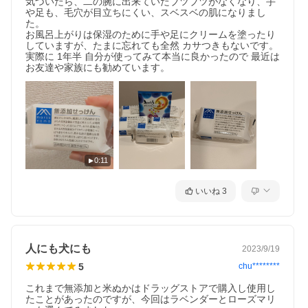
気づいたら、二の腕に出来ていたブツブツがなくなり、手
や足も、毛穴が目立ちにくい、スベスベの肌になりまし
た。

お風呂上がりは保湿のために手や足にクリームを塗ったり
していますが、たまに忘れても全然 カサつきもないです。

実際に 1年半 自分が使ってみて本当に良かったので 最近は
お友達や家族にも勧めています。
普通のせっけんとはどう違うの？
釜焚き製法の石けんは、乾燥やつっぱり感をやわらげる天然保
湿成分グリセリンを含んでいます。肌をさっぱりと清潔に洗い
上げる豊かな泡立ちです。顔から身体まで全身に使えます。
0:11
いいね
3
人にも犬にも
2023/9/19
5
chu********
これまで無添加と米ぬかはドラッグストアで購入し使用し
たことがあったのですが、今回はラベンダーとローズマリ