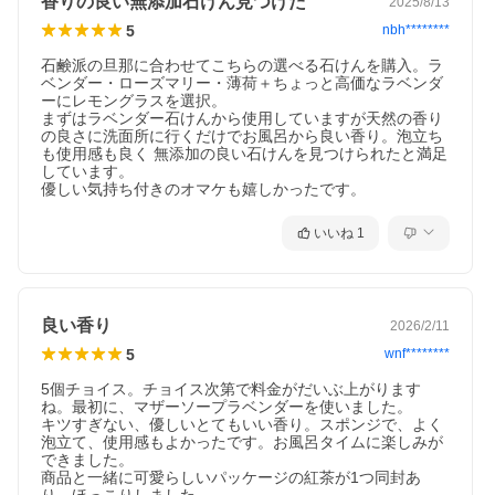
香りの良い無添加石けん見つけた
2025/8/13
米ぬかせっけん
5
nbh********
弾力のあるきめ細かい泡をつくる米デンプンと、肌にしっとり
石鹸派の旦那に合わせてこちらの選べる石けんを購入。ラ
とした潤いを残す米ぬか油を配合。
ベンダー・ローズマリー・薄荷＋ちょっと高価なラベンダ
ーにレモングラスを選択。

まずはラベンダー石けんから使用していますが天然の香り
M-mark series
の良さに洗面所に行くだけでお風呂から良い香り。泡立ち
あれこれ加えるのではなく、必要なものだけを配合する。それ
も使用感も良く 無添加の良い石けんを見つけられたと満足
が1995年に発売したときから変わらないМマークシリーズのコ
しています。

ンセプトです。ボディケア、ヘアケア、スキンケア、デイリー
優しい気持ち付きのオマケも嬉しかったです。
ケアと、毎日の暮らしに欠かせないアイテムを揃えています。
子どもから大人まで、みんなで心地よく使えることが基本で
いいね
1
す。
M-mark seriesをもっと見る
良い香り
2026/2/11
5
wnf********
5個チョイス。チョイス次第で料金がだいぶ上がります
ね。最初に、マザーソープラベンダーを使いました。

キツすぎない、優しいとてもいい香り。スポンジで、よく
泡立て、使用感もよかったです。お風呂タイムに楽しみが
できました。

商品と一緒に可愛らしいパッケージの紅茶が1つ同封あ