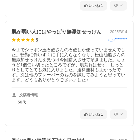
西洋薄荷エキスを配合。
いいね
1
肌が弱い人にはやっぱり無添加せっけん
2025/3/14
5
s_o********
今までシャボン玉石鹸さんの石鹸しか使っていませんでし
た。転勤に伴いすぐに手に入らなくなり、松山油脂さんの
無添加せっけんを見つけ今回購入させて頂きました。ちょ
うど1個使い切ったところですが、肌荒れはせず、しっと
りとしてとても気に入りました。送料無料もよかったで
す。次は他のフレーバーのものを試してみようと思ってい
ます。どうもありがとうございました♪
投稿者情報
50代
いいね
1