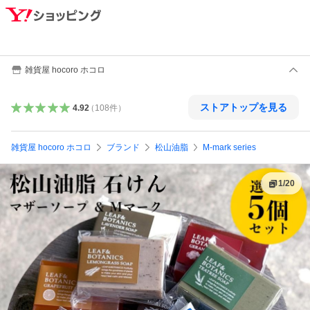
雑貨屋 hocoro ホコロ
ストアトップを見る
4.92
（
108
件
）
雑貨屋 hocoro ホコロ
ブランド
松山油脂
M-mark series
1
/
20