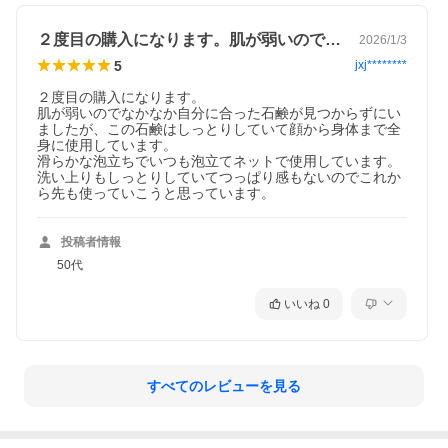
２度目の購入になります。肌が弱いのでな…
2026/1/3
5
jxj********
２度目の購入になります。

肌が弱いのでなかなか自分に合った石鹸が見つからずにい
ましたが、この石鹸はしっとりしていて顔から身体まで全
身に使用しています。

滑らかな泡立ちでいつも泡立てネットで使用しています。

洗い上りもしっとりしていてつっぱり感もないのでこれか
ら先も使っていこうと思っています。
投稿者情報
ラベンダー精油のクリアな野の花の香り。
50代
いいね
0
すべてのレビューを見る