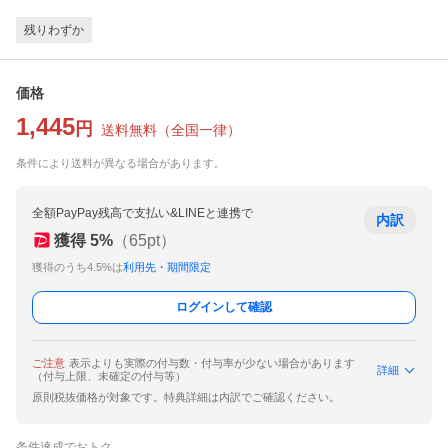
残りわずか
価格
1,445
円
送料無料
（
全国一律
）
条件により送料が異なる場合があります。
全額PayPay残高で支払い&LINEと連携で
内訳
獲得
5
%
（
65
pt）
獲得のうち4.5%は
利用先・期間限定
ログインして確認
ご注意
表示よりも実際の付与数・付与率が少ない場合があります
詳細
（付与上限、未確定の付与等）
原則税抜価格が対象です。特典詳細は内訳でご確認ください。
条件達成でおトク