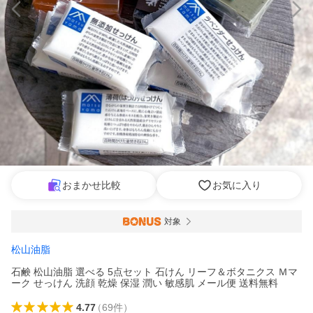
おまかせ比較
お気に入り
対象
松山油脂
石鹸 松山油脂 選べる 5点セット 石けん リーフ＆ボタニクス Ｍマ
ーク せっけん 洗顔 乾燥 保湿 潤い 敏感肌 メール便 送料無料
4.77
（
69
件
）