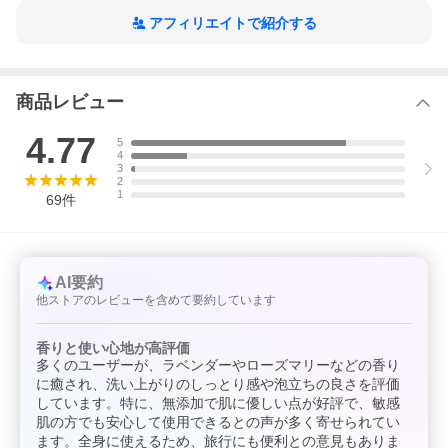
純米酒
ワイルドローズ
アフィリエイトで紹介する
※パラベン・合成香料・合成着色料・鉱物油・シリコーン不使用
【生産地】
日本
商品レビュー
【製造元】
4.77
5
松山油脂株式会社
4
3
注意事項
2
・肌に異常がある時、また肌に合わない時はご使用をおやめくだ
1
69
件
さい。
・目に入ったときは、直ちに洗い流してください。
・効果・効能については個人差があります。
・乳幼児の手の届かないところで保管してください。
・本品は食べ物ではありません。
AI要約
他ストアのレビューを含めて要約しています
香りと使い心地が高評価
多くのユーザーが、ラベンダーやローズマリーなどの香り
に癒され、洗い上がりのしっとり感や泡立ちの良さを評価
しています。特に、無添加で肌に優しい点が好評で、敏感
肌の方でも安心して使用できるとの声が多く寄せられてい
ます。全身に使えるため、旅行にも便利との意見もありま