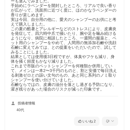
ーも選んでみました。

手始めにラベンダーを開封したところ、リアルで良い香り
が広がって、洗面所に近づく度に、ほのかなラベンダーの
香りが楽しめます。

実は今回、自分用の他に、愛犬のシャンプーのお供にと考
えて購入しました。

この夏の酷暑とアレルギーなどのストレスにより、皮膚炎
を発症して、四六時中爪で掻いたり、腕や足を噛み続ける
ようになり、病院に相談したところ、一週間の服薬と、ペ
ット用のシャンプーをやめて、人間用の無添加石鹸や洗顔
石鹸に変えてみては、との提案をいただいたので、試して
みることにしました。

結果としては使用後3日程ですが、体臭やフケも減り、身
体を掻く頻度もかなり減りました。

これまで市販のペットシャンプーを何種類か併用してい
て、メインは一本2〜3千円のものと、割と安価で毎日洗え
無添加せっけん
る刺激ゼロとの謳い文句のもの、あと同じ系列のノミ取り
純石けん分98%。昔ながらの釜焚き製法で百時間かけて焚き上
シャンプーを使い分けていました。

げた石けん素地でつくりました。合成界面活性剤・鉱物油・香
石鹸ならではの、皮膚の油分を落とし過ぎる予防になり、
料・着色料・防腐剤無添加。
濯ぎ残りがあった場合のリスクが減った印象です。
投稿者情報
40代
いいね
2