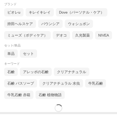
ブランド
ビオレu
キレイキレイ
Dove（パーソナル・ケア）
持田ヘルスケア
バウンシア
ウォシュボン
ミューズ（ボディケア）
デオコ
久光製薬
NIVEA
セット/単品
単品
セット
キーワード
石鹸
アレッポの石鹸
クリアナチュラル
レモングラス精油のレモンに似たフレッシュな香り。
石鹸 バスソープ
クリアナチュラル 水虫
牛乳石鹸
牛乳石鹸 赤箱
石鹸 植物物語