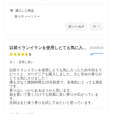
すすめです。
購入した商品
ガーデニア（くちなし）
「喜びを運ぶ」という花言葉を持つ、ウェディングブーケにも人
香り/ティーツリー
気の甘い香り。イライラや不安を和らげてリラックスさせてくれ
ると言われています。
いいね
0
カサブランカ
見た目も香りもゴージャスな「ユリの女王」とも称される瑞々し
い香り。なかなか寝付けない、眠りが浅い人やリラックスしたい
人におすすめです。
以前イランイランを使用しとても気に入っ…
2024/6/24
白檀（サンダルウッド）
5
ult********
あらゆる和のお香製品に使われている万能の香木で神秘的な深み
のある香り。緊張を取り除き、自らの内面と向き合いたいときに
香り
：
非常に良い
おすすめです。
以前イランイランを使用しとても気に入ったため今回もリ
椿（カメリア）
ピートと、ガーデニアも購入しました。少し甘めの香りが
本来はとても儚く弱い香りですが濃縮して配合しました。可憐で
とても気に入りました！

上品な香り。椿は日本で古くからヘアオイルとして親しまれてき
煙も少なく燃焼時間も15分程度で、全体的にとっても満足
ました。
です。

香りはしっかりあるほうかと思います。

箱を置いて置くだけでも部屋に良い香りが広がっていま
す。

次回はまた違う香りを試してみたいと思っています。