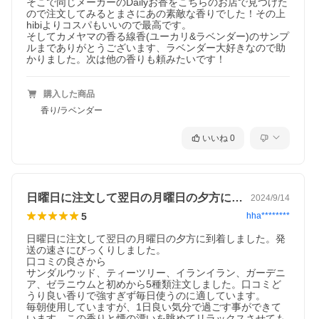
そこで同じメーカーのDailyお香をこちらのお店で見つけた
ので注文してみるとまさにあの素敵な香りでした！その上
hibiよりコスパもいいので最高です。

そしてカメヤマの香る線香(ユーカリ&ラベンダー)のサンプ
ルまでありがとうございます、ラベンダー大好きなので助
かりました。次は他の香りも頼みたいです！
購入した商品
香り/ラベンダー
いいね
0
日曜日に注文して翌日の月曜日の夕方に到…
2024/9/14
5
hha********
日曜日に注文して翌日の月曜日の夕方に到着しました。発
送の速さにびっくりしました。

口コミの良さから

サンダルウッド、ティーツリー、イランイラン、ガーデニ
ア、ゼラニウムと初めから5種類注文しました。口コミど
うり良い香りで強すぎず毎日使うのに適しています。

毎朝使用していますが、1日良い気分で過ごす事ができて
います。この香りと煙の漂いを眺めてリラックスさせても