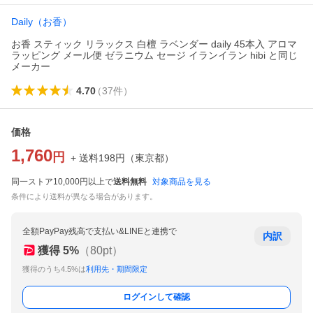
Daily（お香）
お香 スティック リラックス 白檀 ラベンダー daily 45本入 アロマ
ラッピング メール便 ゼラニウム セージ イランイラン hibi と同じ
メーカー
4.70
（
37
件
）
価格
1,760
円
+ 送料
198
円
（
東京都
）
同一ストア10,000円以上で
送料無料
対象商品を見る
条件により送料が異なる場合があります。
全額PayPay残高で支払い&LINEと連携で
内訳
獲得
5
%
（
80
pt）
獲得のうち4.5%は
利用先・期間限定
ログインして確認