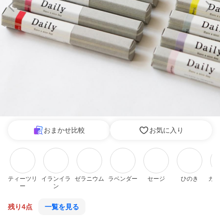
おまかせ比較
お気に入り
ティーツリ
イランイラ
ゼラニウム
ラベンダー
セージ
ひのき
ガー
ー
ン
（
残り4点
一覧を見る