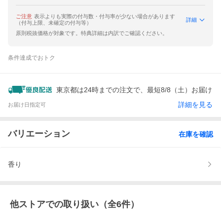
ご注意
表示よりも実際の付与数・付与率が少ない場合があります
詳細
（付与上限、未確定の付与等）
原則税抜価格が対象です。特典詳細は内訳でご確認ください。
条件達成でおトク
東京都は24時までの注文で、最短8/8（土）お届け
詳細を見る
お届け日指定可
バリエーション
在庫を確認
香り
他ストアでの取り扱い（全
6
件）