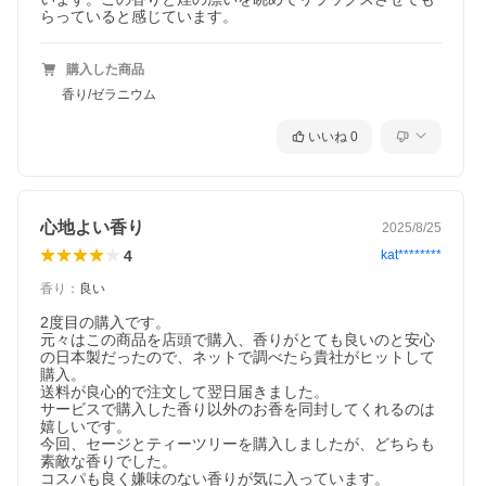
全10種類の香り
ティーツリー
購入した商品
清涼感あふれるクールな香り。リフレッシュしたい時や頭をスッ
香り/ゼラニウム
キリさせたい時にもおすすめです。
イランイラン
いいね
0
官能的な甘さのある香り。気持ちを高揚させ、喜びや幸福感の感
情をもたらしてくれると言われています。
ゼラニウム
バラに似たほのかな甘さと新緑をイメージする様な癒される香
心地よい香り
2025/8/25
り。ストレス性の不調や女性特有の症状に効果的と言われていま
4
kat********
す。
香り
：
良い
ラベンダー
リラックスや安眠を誘う香り。リラックス効果が高く気分を安定
2度目の購入です。

させてくれるので、不眠に優れた効果を発揮し良質な睡眠へと誘
元々はこの商品を店頭で購入、香りがとても良いのと安心
ってくれます。
の日本製だったので、ネットで調べたら貴社がヒットして
購入。

セージ
送料が良心的で注文して翌日届きました。

ヨモギに似た香りの清冽さが特徴の香り。不安や憂鬱な心を和ら
サービスで購入した香り以外のお香を同封してくれるのは
げ、幸福感を与えてくれると言われています。
嬉しいです。

今回、セージとティーツリーを購入しましたが、どちらも
ひのき
素敵な香りでした。

日本人にはなじみの深い、森林浴をしている様な安らぐ香り。気
分転換や、疲れを癒したい、ゆっくり自分と向き合いたい時にお