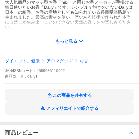
大人気商品のマッチ型お香「hibi」と同じお香メーカーが手掛ける
毎日使いたいお香「Daily」です。シンプルで飽きのこないDailyは
日本一の線香、お香の産地としても知られている兵庫県淡路島で
生まれました。最高の素材を使い、歴史ある技術で作られた本当
に自然しか生み出すことのできない天然の香りをお楽しみくださ
い。
【容量】
もっと見る
お香スティック×45本
【サイズ】
商品パッケージサイズ：約 H180 x W140 x D23 mm
ダイエット、健康
アロマグッズ
お香
【香りの種類】
JAN/ISBNコード：
4589636110902
・ティーツリー
・イランイラン
商品
コード：
daily1
・ゼラニウム
・ラベンダー
・セージ
この商品を共有する
・ひのき
・ガーデニア（くちなし）
・カサブランカ
アフィリエイトで紹介する
・白檀（サンダルウッド）
・椿（カメリア）
【燃焼時間】
1本あたり約30分
商品レビュー