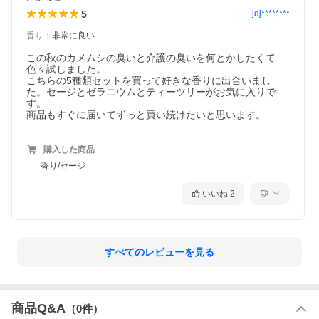
5
jdj********
香り
：
非常に良い
この秋のカメムシの臭いと介護の臭いを何とかしたくて
色々試しました。

こちらの5種類セットを買って好きな香りに出合いまし
た。セージとゼラニウムとティーツリーがお気に入りで
す。

商品もすぐに届いてずっと買い続けたいと思います。
購入した商品
香り/セージ
いいね
2
Dailyの使い方
すべてのレビューを見る
【まずはじめに】
お香を焚くには、灰を受けるための不燃性皿を準備します。お香
専用の香立てがおすすめです。香皿は真上・真横から見てお香が
はみ出ないくらいのサイズがおすすめです。穴にお香を差して使
商品Q&A
（
0
件）
用します。