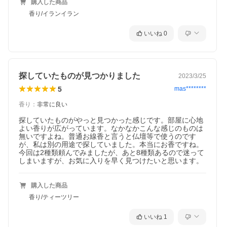
購入した商品
香り/イランイラン
いいね
0
探していたものが見つかりました
2023/3/25
5
mas********
香り
：
非常に良い
探していたものがやっと見つかった感じです。部屋に心地
よい香りが広がっています。なかなかこんな感じのものは
無いですよね。普通お線香と言うと仏壇等で使うのです
が、私は別の用途で探していました。本当にお香ですね。
今回は2種類頼んでみましたが、あと8種類あるので迷って
しまいますが、お気に入りを早く見つけたいと思います。
こんなシーンにおすすめ
購入した商品
香り/ティーツリー
お出迎えに
来客に合わせてお香を焚いたり、下駄箱の上などに置いたり（置
いいね
1
香）してお客様をお迎えするときに。