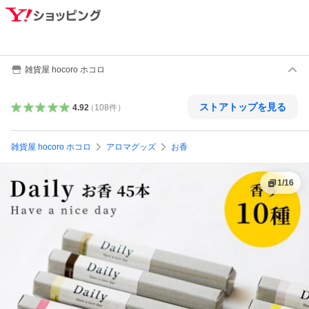
雑貨屋 hocoro ホコロ
ストアトップを見る
4.92
（
108
件
）
雑貨屋 hocoro ホコロ
アロマグッズ
お香
1
/
16