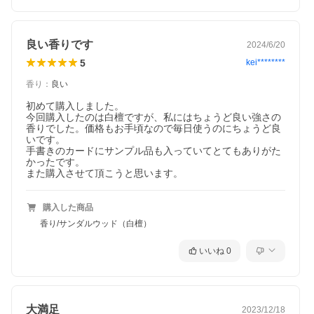
ヨガや禅のタイマーとして
読経の際にお香を使うなど、お香は香りだけでなく時間を測るこ
とにも使われてきました。 香りでリラックスしながら使えるの
で、ヨガや禅、マインドフルネスなどでも多く使われています。
良い香りです
2024/6/20
Dailyの燃焼時間は約30分ですので、焚いている間に決まり事をす
5
kei********
るなど習慣にしやすいのでおすすめです。
香り
：
良い
日々のリラックスタイムに
お香の香りを純粋に楽しむのも良いのですが、趣味の時間と一緒
初めて購入しました。

に楽しめるのが香りの特徴です。読書や音楽など趣味の時間をそ
今回購入したのは白檀ですが、私にはちょうど良い強さの
のときの気分に合わせた香りでより充実させてくれるかもしれま
香りでした。価格もお手頃なので毎日使うのにちょうど良
せん。
いです。

手書きのカードにサンプル品も入っていてとてもありがた
空気の浄化に
かったです。

掃除後にお香を焚くと、お部屋の空気が一層引き締められると感
また購入させて頂こうと思います。
じられますのでおすすめの使い方です。
気分転換に
購入した商品
自宅で過ごすことが多くなったり在宅ワークの場合は時間のメリ
ハリがなくなりがちです。 香りで気分転換を行いオンオフの切替
香り/サンダルウッド（白檀）
に利用することもできます。
いいね
0
大満足
2023/12/18