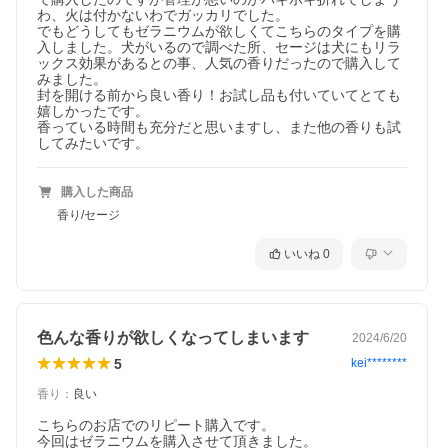
に自然しか生み出すことのできない天然の香りをお楽しみくださ
わ、火は付かないわでガッカリでした。

い。
でもどうしてもゼラニウムが欲しくてこちらのタイプを購
入しました。犬がいるので調べた所、セージは犬にもリラ
ックス効果があるとの事、人気の香りだったので購入して
みました。

封を開ける前から良い香り！お試し品も付いていてとても
嬉しかったです。

香っている時間も充分だと思いますし、また他の香りも試
してみたいです。
購入した商品
香り/セージ
いいね
0
色んな香りが欲しくなってしまいます
2024/6/20
5
kei********
香り
：
良い
こちらのお店でのリピート購入です。

今回はゼラニウムを購入させて頂きました。
