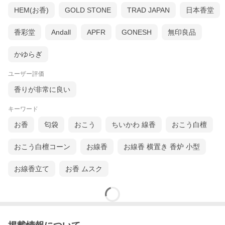
HEM(お香)
GOLD STONE
TRAD JAPAN
日本香堂
香彩堂
Andall
APFR
GONESH
無印良品
かゆらぎ
ユーザー評価
香りが非常に良い
キーワード
お香
匂袋
おこう
ちいかわ 線香
おこう白檀
おこう白檀コーン
お線香
お線香 横置き 香炉 小型
お線香立て
お香 ムスク