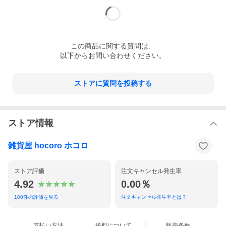
1. Dailyを1本手に取り、火をつけます。
2. お香を手にしたまま下にすっと引きます。
この
商品
に関する質問は、
3. 炎が落ち着いたらそっと置きます。
以下からお問い合わせください。
ストアに質問を投稿する
ストア情報
雑貨屋 hocoro ホコロ
ストア評価
注文キャンセル発生率
4.92
0.00％
108
件の評価を見る
注文キャンセル発生率とは？
支払い方法
送料について
販売条件