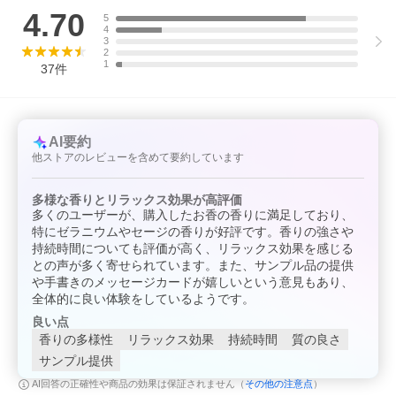
【生産国】
4.70
5
日本
4
3
2
1
37
件
AI要約
他ストアのレビューを含めて要約しています
多様な香りとリラックス効果が高評価
多くのユーザーが、購入したお香の香りに満足しており、
特にゼラニウムやセージの香りが好評です。香りの強さや
持続時間についても評価が高く、リラックス効果を感じる
との声が多く寄せられています。また、サンプル品の提供
や手書きのメッセージカードが嬉しいという意見もあり、
全体的に良い体験をしているようです。
良い点
香りの多様性
リラックス効果
持続時間
質の良さ
サンプル提供
その他の注意点
AI回答の正確性や商品の効果は保証されません（
）