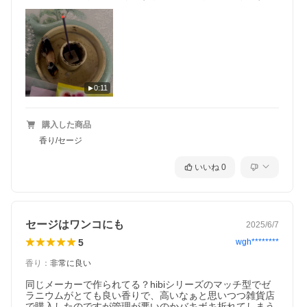
0:11
購入した商品
香り/セージ
いいね
0
セージはワンコにも
2025/6/7
5
wgh********
お香スティック 45本入り Daily 全10種類
香り
：
非常に良い
大人気商品のマッチ型お香「hibi」と同じお香メーカーが手掛ける
毎日使いたいお香「Daily」です。シンプルで飽きのこないDailyは
同じメーカーで作られてる？hibiシリーズのマッチ型でゼ
日本一の線香、お香の産地としても知られている兵庫県淡路島で
ラニウムがとても良い香りで、高いなぁと思いつつ雑貨店
生まれました。最高の素材を使い、歴史ある技術で作られた本当
で購入したのですが管理が悪いのかバキボキ折れてしまう