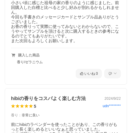
小さい頃に感じた祖母の家の香りのように感じました。前
回購入した白檀と比べると少し好みが別れるかもしれませ
ん。

今回も手書きのメッセージカードとサンプル品ありがとう
ございました。

お香の香りって実際に使ってみないとわからないので、こ
うやってサンプルを頂けると次に購入するときの参考にな
るのでとてもありがたいです。

また次回もよろしくお願いします。
購入した商品
香り/ゼラニウム
いいね
0
hibiの香りをコスパよく楽しむ方法
2024/9/22
5
udn********
香り
：
非常に良い
前にhibiのラベンダーを使ったことがあり、この香りがも
っと長く楽しめるといいなぁと思っていました。
