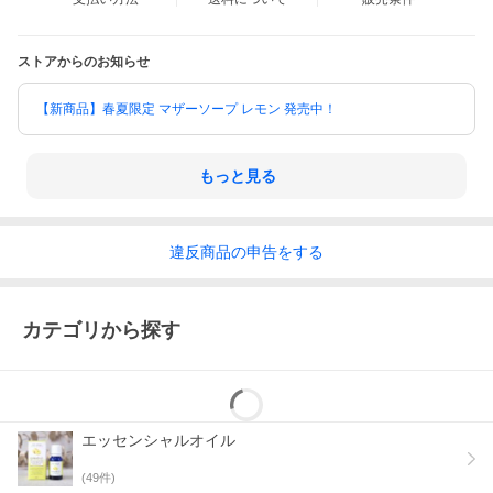
「Daily」について
長い年月の間、産地で毎日作られているスタンダードなものを使
ストアからのお知らせ
いやすい大きさ、使いやすい量、近くに置いておきたいパッケー
ジにリデザイン。毎日使いたいアイテムをとり揃えました。 長く
愛されるものにはどれも理由があり、暮らしの道具や文化的なも
【新商品】春夏限定 マザーソープ レモン 発売中！
のなど、“使う”ということを考えて作られたものばかり。デザイン
をして新しいものを作るのではなく、今あるものをよりよくす
る。シンプルで飽きのこないDailyをお楽しみください。
もっと見る
【注意事項】
・正しい使用方法をご確認の上、使用してください。
・火の取り扱いには十分に注意してください。
・食べ物ではありません。特に乳幼児の手の届かない所に保管し
違反
商品の
申告をする
てください。
・用途以外には使用しないでください。
・変質を防ぐため、高温多湿な場所での保管は避けてください。
・パッケージは予告なく変更する場合がございます。
カテゴリから探す
エッセンシャルオイル
(
49
件)