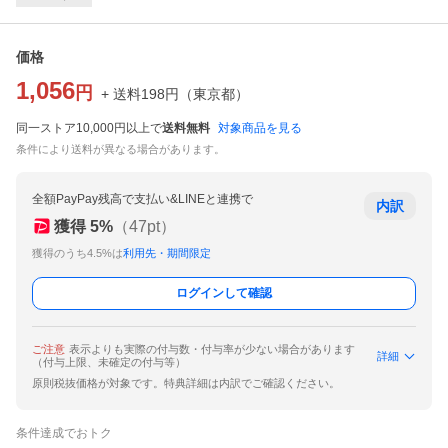
価格
1,056
円
+ 送料
198
円
（
東京都
）
同一ストア10,000円以上で
送料無料
対象商品を見る
条件により送料が異なる場合があります。
全額PayPay残高で支払い&LINEと連携で
内訳
獲得
5
%
（
47
pt）
獲得のうち4.5%は
利用先・期間限定
ログインして確認
ご注意
表示よりも実際の付与数・付与率が少ない場合があります
詳細
（付与上限、未確定の付与等）
原則税抜価格が対象です。特典詳細は内訳でご確認ください。
条件達成でおトク