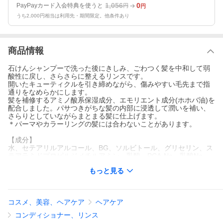
1,056
0
PayPayカード入会特典を使うと
円
円
うち2,000円相当は利用先・期間限定。他条件あり
商品情報
石けんシャンプーで洗った後にきしみ、ごわつく髪を中和して弱
酸性に戻し、さらさらに整えるリンスです。
開いたキューティクルを引き締めながら、傷みやすい毛先まで指
通りをなめらかにします。
髪を補修するアミノ酸系保湿成分、エモリエント成分(ホホバ油)を
配合しました。パサつきがちな髪の内部に浸透して潤いを補い、
さらりとしていながらまとまる髪に仕上げます。
＊パーマやカラーリングの髪には合わないことがあります。
【成分】
水、セテアリルアルコール、BG、ソルビトール、グリセリン、ス
テアラミドプロピルジメチルアミン、乳酸、PCA-Na、乳酸Na、
アルギニン、アスパラギン酸、PCA、グリシン、アラニン、セリ
もっと見る
ン、バリン、プロリン、トレオニン、イソロイシン、ヒスチジ
ン、フェニルアラニン、加水分解コメタンパク、ホホバ種子油、P
CAオレイン酸グリセリル、ラウリン酸ソルビタン、フィチン酸、
ポリクオタニウム-10、エチルヘキシルグリセリン
コスメ、美容、ヘアケア
ヘアケア
【容量】
コンディショナー、リンス
370ml 詰替用