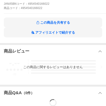
こんな方におすすめ
JAN/ISBNコード：
4954540166022
・石けんシャンプー後にさらりとまとまる髪に仕上げたい
商品
コード：
4954540166022
・精油に敏感、香りが苦手
【生産地】
日本
この商品を共有する
【製造元】
松山油脂
アフィリエイトで紹介する
【使用法】
本品は詰替用です。
必ず本体容器に詰め替えてご使用ください。
商品レビュー
ボトル・ポンプをよく洗い、十分に乾燥させてから全量詰め替え
ます。
詰め替え後は、左上に印字してある製造番号（４桁の英数字）を
-.--
5
控えておいてください。
4
お問い合わせの際に必要な場合があります。
この
商品
に関するレビューはありません
3
2
1
【注意事項】
-
件
・お肌に異常があるとき、またお肌に合わないときはご使用をお
やめください。目に入ったときは、ただちに流水にてよく洗い流
してください。
・直射日光や高温低温・多湿を避けて保管し、お早めにご使用く
商品Q&A
（
0
件）
ださい。
・天然成分を使用しているため香りや色調に差が生じることがあ
りますが、ご使用上支障はありません。
・パーマ・カラーリングの髪には合わないことがあります。