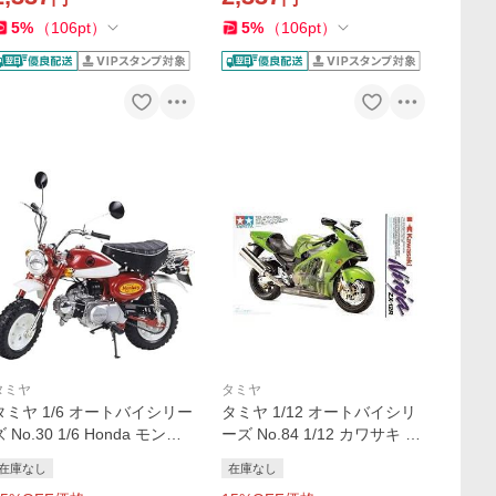
5
%
（
106
pt
）
5
%
（
106
pt
）
タミヤ
タミヤ
タミヤ 1/6 オートバイシリー
タミヤ 1/12 オートバイシリ
ズ No.30 1/6 Honda モンキ
ーズ No.84 1/12 カワサキ ニ
ー 2000年スペシャルモデル
ンジャ ZX-12R バイク プラ
在庫なし
在庫なし
バイク プラモデル 模型 スケ
モデル 模型 スケールモデル