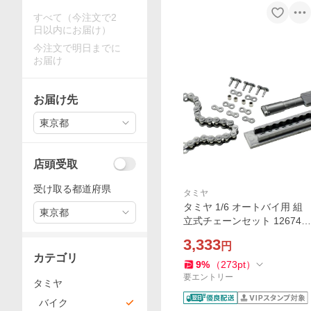
すべて（今注文で2
日以内にお届け）
今注文で明日までに
お届け
お届け先
東京都
店頭受取
受け取る都道府県
タミヤ
タミヤ 1/6 オートバイ用 組
東京都
立式チェーンセット 12674
爆買
3,333
円
カテゴリ
9
%
（
273
pt
）
要エントリー
タミヤ
バイク