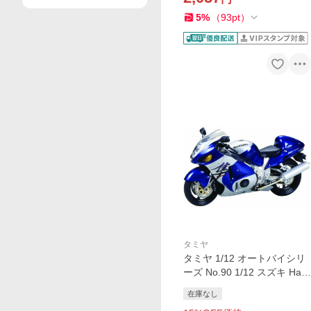
5
%
（
93
pt
）
タミヤ
タミヤ 1/12 オートバイシリ
ーズ No.90 1/12 スズキ Hay
abusa 1300(GSX1300R) バ
在庫なし
イク プラモデル 模型 スケー