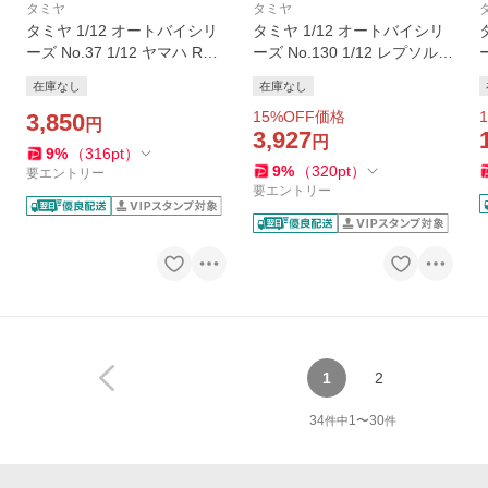
タミヤ
タミヤ
タミヤ 1/12 オートバイシリ
タミヤ 1/12 オートバイシリ
ーズ No.37 1/12 ヤマハ RZV
ーズ No.130 1/12 レプソル H
500R 14037 バイク プラモデ
onda RC213V'14 バイク プ
在庫なし
在庫なし
ル 爆買
ラモデル 模型 スケールモデ
15
%OFF価格
1
3,850
ル 14130 爆買
円
3,927
円
9
%
（
316
pt
）
9
%
（
320
pt
）
要エントリー
要エントリー
1
2
34
1
〜
30
件中
件