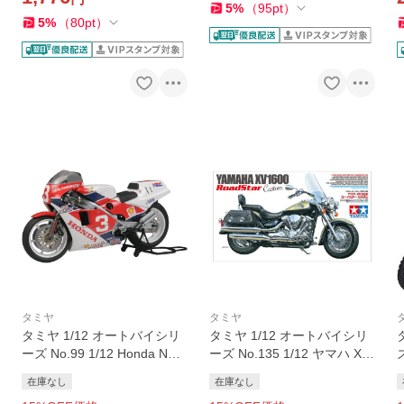
5
%
（
95
pt
）
5
%
（
80
pt
）
タミヤ
タミヤ
タミヤ 1/12 オートバイシリ
タミヤ 1/12 オートバイシリ
ーズ No.99 1/12 Honda NSR
ーズ No.135 1/12 ヤマハ XV
500 ファクトリーカラー バ
1600 ロードスター カスタム
在庫なし
在庫なし
イク プラモデル 模型 スケー
バイク プラモデル 模型 スケ