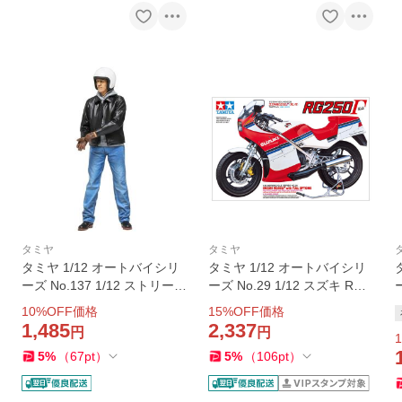
タミヤ
タミヤ
タミヤ 1/12 オートバイシリ
タミヤ 1/12 オートバイシリ
ーズ No.137 1/12 ストリート
ーズ No.29 1/12 スズキ RG2
ライダー プラモデル 模型 ス
50Γ (ガンマ) フルオプション
10
%OFF価格
15
%OFF価格
ケールモデル 14137 爆買
バイク プラモデル 模型 スケ
1,485
2,337
円
円
1
ールモデル 14029 爆買
5
%
（
67
pt
）
5
%
（
106
pt
）