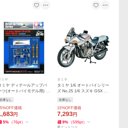
タミヤ
タミヤ
タミヤ ディテールアップパ
タミヤ 1/6 オートバイシリー
ーツ(オートバイモデル用) N
ズ No.25 1/6 スズキ GSX 11
o.13 1/12 ヤマハYZR-M1'05
00S カタナ バイク プラモデ
在庫なし
在庫なし
フロントフォークセット 126
ル 模型 スケールモデル 1602
5
%OFF価格
15
%OFF価格
13 爆買
5 爆買
1,683
7,293
円
円
5
%
（
76
pt
）
9
%
（
599
pt
）
要エントリー