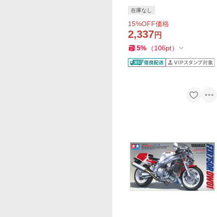
R1 バイク プラモデル 模型
在庫なし
スケールモデル 14073 爆買
15
%OFF価格
2,337
円
5
%
（
106
pt
）