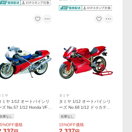
タミヤ
タミヤ
タミヤ 1/12 オートバイシリ
タミヤ 1/12 オートバイシリ
ズ No.57 1/12 Honda VFR
ーズ No.68 1/12 ドゥカティ9
750R バイク プラモデル 模
16 バイク プラモデル 模型
在庫なし
在庫なし
型 スケールモデル 14057 爆
スケールモデル 14068 爆買
5
%OFF価格
15
%OFF価格
買
2,337
2,337
円
円