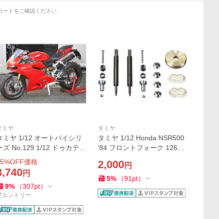
カートをご確認ください
タミヤ
タミヤ
タミヤ 1/12 オートバイシリ
タミヤ 1/12 Honda NSR500
ーズ No.129 1/12 ドゥカティ
'84 フロントフォーク 12651
1199 パニガーレS バイク プ
爆買
5
%OFF価格
2,000
円
ラモデル 模型 スケールモデ
3,740
円
ル 14129 爆買
5
%
（
91
pt
）
9
%
（
307
pt
）
要エントリー