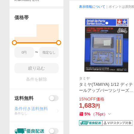
表示情報について
｜ポイントは原則
価格帯
〜
絞り込む
タミヤ
条件を解除
タミヤ(TAMIYA) 1/12 ディテ
ールアップパーツシリーズ N
o.03 ヤマハ YZR-M1 04 フロ
送料無料
15
%OFF価格
ントフォークセット プラモ
1,683
円
デル用パーツ 12603 爆買
条件付き送料無料
条件なし
5
%
（
76
pt
）