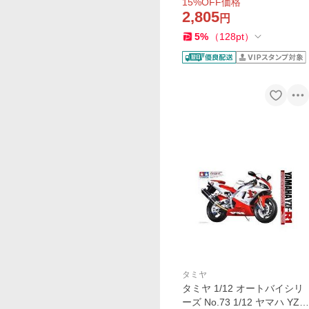
15
%OFF価格
ルモデル 14090 爆買
2,805
円
5
%
（
128
pt
）
タミヤ
タミヤ 1/12 オートバイシリ
ーズ No.73 1/12 ヤマハ YZF-