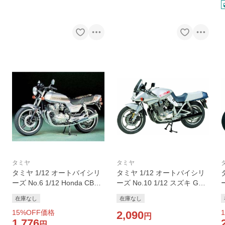
タミヤ
タミヤ
タミヤ 1/12 オートバイシリ
タミヤ 1/12 オートバイシリ
ーズ No.6 1/12 Honda CB75
ーズ No.10 1/12 スズキ GSX
ー
0Fバイク プラモデル 模型 ス
1100S カタナ バイク プラモ
在庫なし
在庫なし
ケールモデル 14006 爆買
デル 模型 スケールモデル 14
15
%OFF価格
1
010 爆買
2,090
円
1,776
円