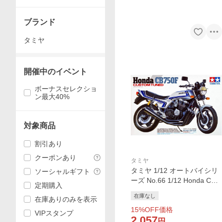
ブランド
タミヤ
開催中のイベント
ボーナスセレクショ
ン最大40%
対象商品
割引あり
クーポンあり
タミヤ
タミヤ 1/12 オートバイシリ
ソーシャルギフト
ーズ No.66 1/12 Honda CB7
定期購入
50F・カスタムチューン バイ
在庫なし
在庫ありのみを表示
ク プラモデル 模型 スケール
15
%OFF価格
モデル 14066 爆買
VIPスタンプ
2,057
円