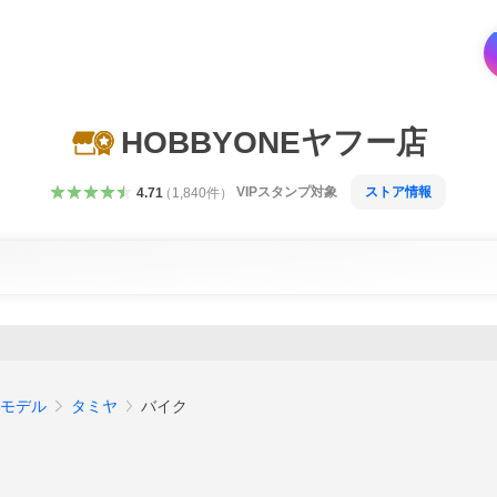
HOBBYONEヤフー店
VIPスタンプ対象
ストア情報
4.71
（
1,840
件
）
モデル
タミヤ
バイク