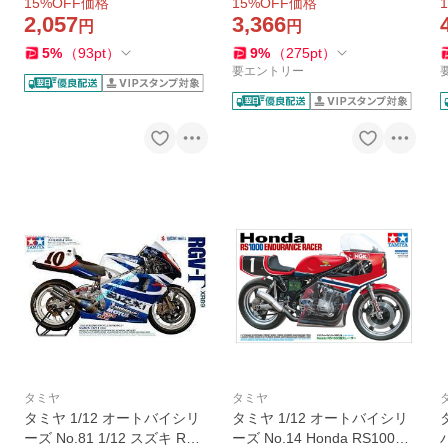
15
%OFF価格
15
%OFF価格
1
ルモデル 14099 爆買
ールモデル 14135 爆買
2,057
3,366
円
円
5
%
（
93
pt
）
9
%
（
275
pt
）
要エントリー
タミヤ
タミヤ
タミヤ 1/12 オートバイシリ
タミヤ 1/12 オートバイシリ
ーズ No.81 1/12 スズキ RGV
ーズ No.14 Honda RS1000