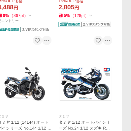
5
%OFF価格
15
%OFF価格
ールモデル 16030 爆買
14084 爆買
4,488
2,805
円
円
9
%
（
367
pt
）
5
%
（
128
pt
）
要エントリー
タミヤ
タミヤ
タミヤ 1/12 (14144) オート
タミヤ 1/12 オートバイシリ
バイシリーズ No.144 1/12 H
ーズ No.24 1/12 スズキ RG2