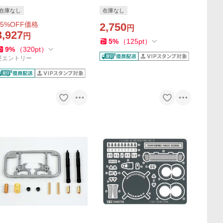
onda CB1000F 14144 バイ
50 Γ (ガンマ) バイク プラモ
在庫なし
在庫なし
ク プラモデル 爆買
デル 模型 スケールモデル 14
5
%OFF価格
024 爆買
2,750
円
3,927
円
5
%
（
125
pt
）
9
%
（
320
pt
）
要エントリー