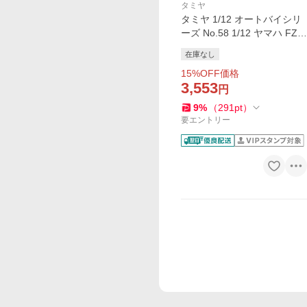
タミヤ
タミヤ 1/12 オートバイシリ
ーズ No.58 1/12 ヤマハ FZR
750R (OW01)特別販売商品 1
在庫なし
4058 爆買
15
%OFF価格
3,553
円
9
%
（
291
pt
）
要エントリー