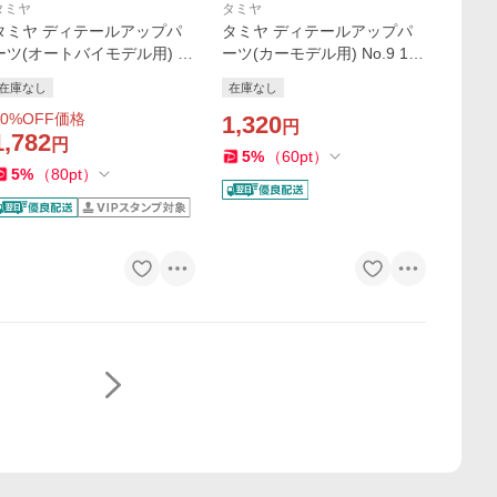
タミヤ
タミヤ
タミヤ ディテールアップパ
タミヤ ディテールアップパ
ーツ(オートバイモデル用) N
ーツ(カーモデル用) No.9 1/2
o.5 1/12 ドゥカティ デスモ
4 レイブリック NSX 2005 エ
在庫なし
在庫なし
セディチ フロントフォーク
ッチングパーツセット 12609
0
%OFF価格
セット 12605 爆買
爆買
1,320
円
1,782
円
5
%
（
60
pt
）
5
%
（
80
pt
）