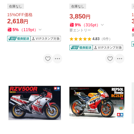
-Γ(XR89) バイク プラモデル
耐久レーサー プラモデル 14
在庫なし
在庫なし
模型 スケールモデル 14081
014 爆買
15
%OFF価格
1
爆買
3,850
円
2,618
円
9
%
（
316
pt
）
5
%
（
119
pt
）
要エントリー
4.83
（
6
件
）