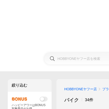
絞り込む
HOBBYONEヤフー店
プラ
バイク
34
件
ハッピーアワーはBONUS
対象商品がお得