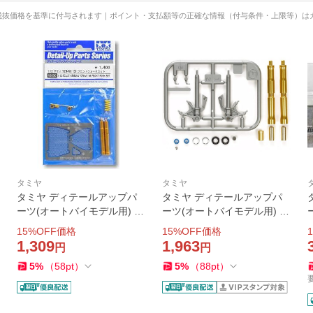
税抜価格を基準に付与されます｜ポイント・支払額等の正確な情報（付与条件・上限等）は
タミヤ
タミヤ
タミヤ ディテールアップパ
タミヤ ディテールアップパ
ーツ(オートバイモデル用) N
ーツ(オートバイモデル用) N
o.36 1/12 YZR-M1 '09 フロ
o.57 1/12 ドゥカティ1199パ
15
%OFF価格
15
%OFF価格
1
ントフォークセット 12636
ニガーレS フロントフォーク
1,309
1,963
円
円
爆買
セット 12657 爆買
5
%
（
58
pt
）
5
%
（
88
pt
）