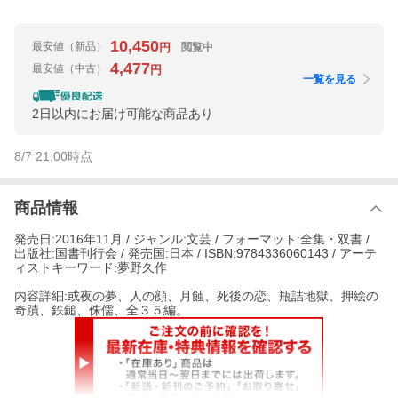
10,450
最安値
（新品）
閲覧中
円
4,477
最安値
（中古）
円
一覧を見る
2日以内にお届け可能な商品あり
8/7 21:00
時点
商品情報
発売日:2016年11月 / ジャンル:文芸 / フォーマット:全集・双書 /
出版社:国書刊行会 / 発売国:日本 / ISBN:9784336060143 / アーテ
ィストキーワード:夢野久作
内容詳細:或夜の夢、人の顔、月蝕、死後の恋、瓶詰地獄、押絵の
奇蹟、鉄鎚、侏儒、全３５編。