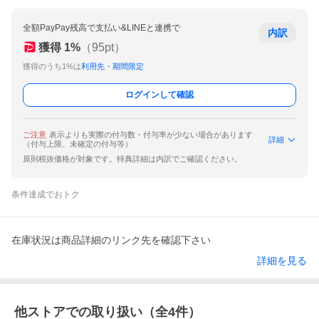
全額PayPay残高で支払い&LINEと連携で
内訳
獲得
1
%
（
95
pt）
獲得のうち1%は
利用先・期間限定
ログインして確認
ご注意
表示よりも実際の付与数・付与率が少ない場合があります
詳細
（付与上限、未確定の付与等）
原則税抜価格が対象です。特典詳細は内訳でご確認ください。
条件達成でおトク
在庫状況は商品詳細のリンク先を確認下さい
詳細を見る
他ストアでの取り扱い（全
4
件）