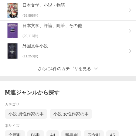
日本文学、小説・物語
(
68,898
件)
日本文学、評論、随筆、その他
(
29,113
件)
外国文学小説
(
11,253
件)
さらに4件のカテゴリを見る
関連ジャンルから探す
カテゴリ
小説 男性作家の本
小説 女性作家の本
本サイズ
文庫判
B6判
A4
新書判
四六判
A5