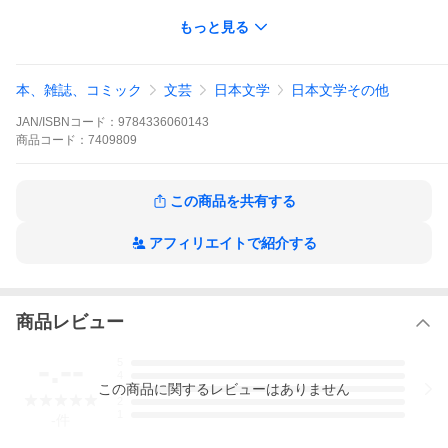
もっと見る
本、雑誌、コミック
文芸
日本文学
日本文学その他
> 出荷目安の詳細はこちら
JAN/ISBNコード：
9784336060143
商品
コード：
7409809
この商品を共有する
アフィリエイトで紹介する
商品レビュー
-.--
5
4
この
商品
に関するレビューはありません
3
2
1
-
件