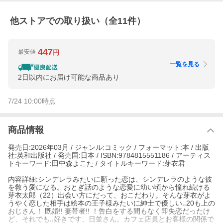
他ストアでの取り扱い（全
11
件）
447
最安値
円
一覧を見る
2日以内にお届け可能な商品あり
7/24 10:00
時点
商品情報
発売日:2026年03月 / ジャンル:コミック / フォーマット:本 / 出版
社:英和出版社 / 発売国:日本 / ISBN:9784815551186 / アーティス
トキーワード:田中森よこた / タイトルキーワード:芽衣君
内容詳細:シンデレラみたいに願った恋は、シンデレラのような彼
を救う愛になる。おとぎ話のような恋愛に幼い頃から憧れ続ける
芽衣太郎（22）出会い方にだって、おこだわり。そんな芽衣がよ
うやく恋した相手は絵本の王子様みたいに紳士で優しい‥20も上の
おじさん！ 既婚!! 妻帯者!! ！告白をする間もなく即失恋だったけ
ど、それでも‥好きです、日並さん。カフェ店員とお客様の関係で