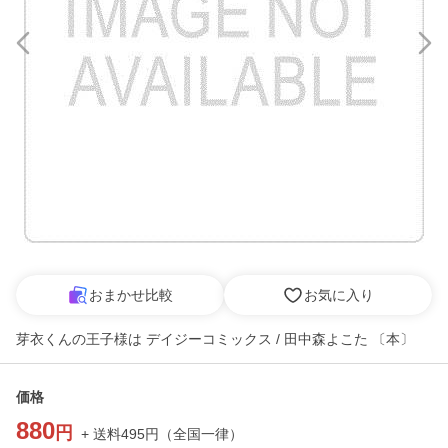
おまかせ比較
お気に入り
芽衣くんの王子様は デイジーコミックス / 田中森よこた 〔本〕
価格
880
円
+ 送料
495
円
（
全国一律
）