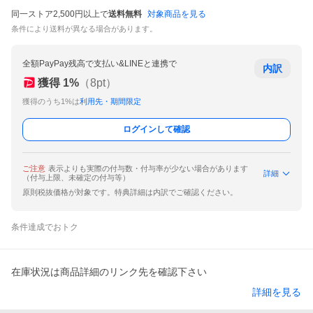
同一ストア2,500円以上で
送料無料
対象商品を見る
条件により送料が異なる場合があります。
全額PayPay残高で支払い&LINEと連携で
内訳
獲得
1
%
（
8
pt）
獲得のうち1%は
利用先・期間限定
ログインして確認
ご注意
表示よりも実際の付与数・付与率が少ない場合があります
詳細
（付与上限、未確定の付与等）
原則税抜価格が対象です。特典詳細は内訳でご確認ください。
条件達成でおトク
在庫状況は商品詳細のリンク先を確認下さい
詳細を見る