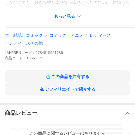
しかなくても、好きな彼が幸せなら幸せだったのに‥え、離婚した
なんて聞いてない！そんなに堕ちてる日並さん‥俺が幸せにするし
か・・・
もっと見る
本、雑誌、コミック
コミック、アニメ
レディース
レディースその他
JAN/ISBNコード：
9784815551186
商品
コード：
16661139
> 出荷目安の詳細はこちら
この商品を共有する
アフィリエイトで紹介する
商品レビュー
-.--
5
4
この
商品
に関するレビューはありません
3