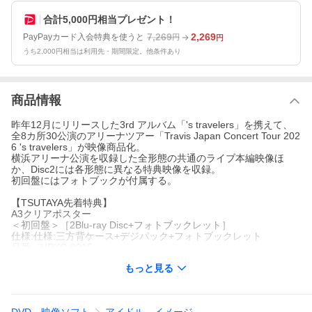
合計5,000円相当プレゼント！
7,269
2,269
PayPayカード入会特典を使うと
円
円
うち2,000円相当は利用先・期間限定。他条件あり
商品情報
昨年12月にリリースした3rd アルバム「's travelers」を携えて、
全8カ所30公演のアリーナツアー「Travis Japan Concert Tour 202
6 's travelers」が映像商品化。
横浜アリーナ公演を収録した全形態の共通のライブ本編映像ほ
か、Disc2には各形態に異なる特典映像を収録。
初回盤にはフォトブックが付属する。
【TSUTAYA先着特典】
A3クリアポスター
＜初回盤＞［2Blu-ray Disc+フォトブックレット］
仕様:仕様:三方背ケース+デジパック+フォトブックレット
品番：UPXC-9015
定価：￥7,269(税込)
もっと見る
[Disc1](Blu-ray/DVD共通):
Travis Japan Concert Tour 2026 's travelers