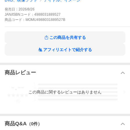
DVD、映像ソフト
アイドル、イメージ
[Disc2](Blu-ray/DVD共通):
's travelers -ツアードキュメンタリー-
発売日：
2026/8/26
ほか
JAN/ISBNコード：
4988031889527
商品
コード：
MOMU4988031889527B
予約商品と通常販売分をいっしょにご注文の場合、予約商品の販
売を待って一緒に発送いたします。
予約商品を複数ご注文の際は、発売日が一番後のものに合わせて
この商品を共有する
発送いたします。
在庫状況、納期はご注文後、メールにてご案内いたします。
また、掲載開始から時間の経過によって傷や汚れが発生している
アフィリエイトで紹介する
可能性もございます。ご了承ください。
商品の返品及び交換は承っておりません。但し、商品の欠陥や不
良など当社原因による場合には、返品・交換を承ります。
商品レビュー
-.--
5
4
この
商品
に関するレビューはありません
3
2
1
-
件
商品Q&A
（
0
件）