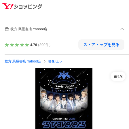
枚方 蔦屋書店 Yahoo!店
ストアトップを見る
4.76
（
390
件
）
枚方 蔦屋書店 Yahoo!店
映像セル
1
/
2