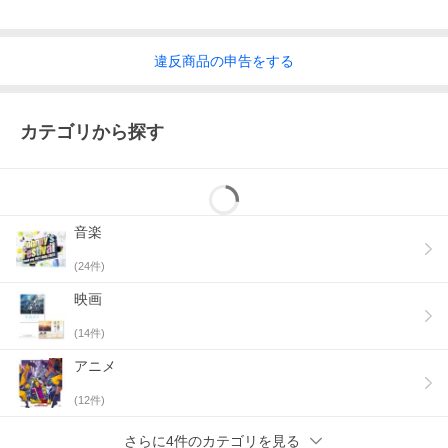
違反
商品の
申告をする
カテゴリから探す
音楽
(
24
件)
映画
(
14
件)
アニメ
(
12
件)
さらに4件のカテゴリを見る