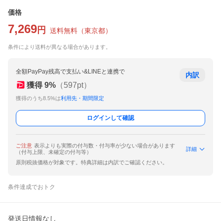
価格
7,269
円
送料無料
（
東京都
）
条件により送料が異なる場合があります。
全額PayPay残高で支払い&LINEと連携で
内訳
獲得
9
%
（
597
pt）
獲得のうち8.5%は
利用先・期間限定
ログインして確認
ご注意
表示よりも実際の付与数・付与率が少ない場合があります
詳細
（付与上限、未確定の付与等）
原則税抜価格が対象です。特典詳細は内訳でご確認ください。
条件達成でおトク
発送日情報なし