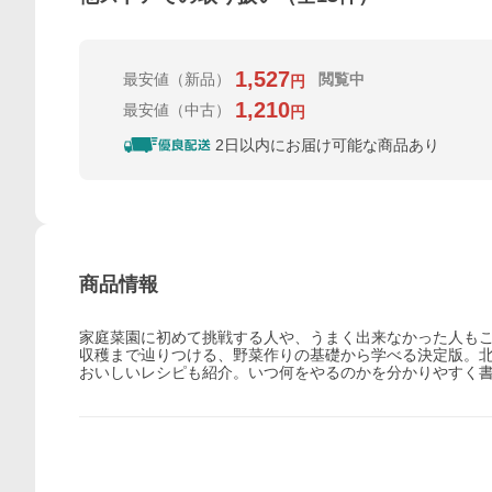
1,527
最安値
（新品）
閲覧中
円
1,210
最安値
（中古）
円
2日以内にお届け可能な商品あり
商品情報
家庭菜園に初めて挑戦する人や、うまく出来なかった人も
収穫まで辿りつける、野菜作りの基礎から学べる決定版。北
おいしいレシピも紹介。いつ何をやるのかを分かりやすく