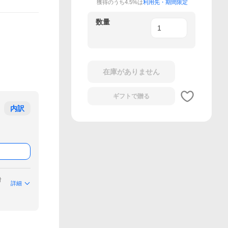
獲得のうち4.5%は
利用先・期間限定
数量
在庫がありません
ギフトで
贈る
内訳
付
詳細