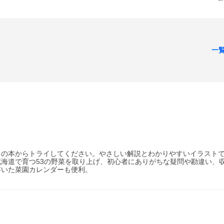
一
この本からトライしてください。やさしい解説とわかりやすいイラスト
海道で育つ53の野菜を取り上げ、初心者にありがちな疑問や勘違い、
書いた菜園カレンダーも便利。