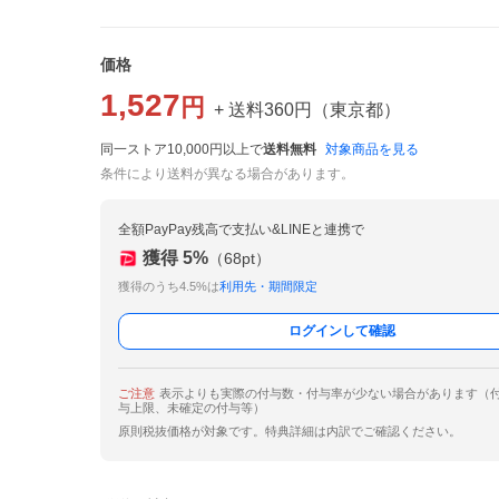
価格
1,527
円
+ 送料
360
円
（
東京都
）
同一ストア10,000円以上で
送料無料
対象商品を見る
条件により送料が異なる場合があります。
全額PayPay残高で支払い&LINEと連携で
獲得
5
%
（
68
pt）
獲得のうち4.5%は
利用先・期間限定
ログインして確認
ご注意
表示よりも実際の付与数・付与率が少ない場合があります（
与上限、未確定の付与等）
原則税抜価格が対象です。特典詳細は内訳でご確認ください。