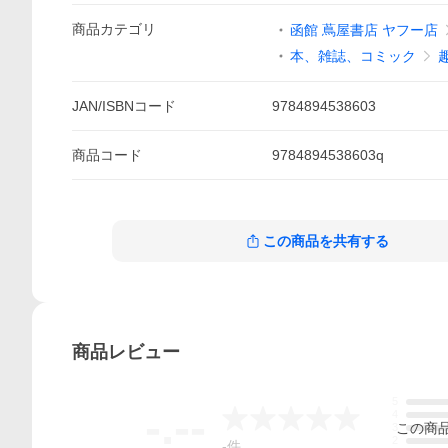
商品
カテゴリ
函館 蔦屋書店 ヤフー店
本、雑誌、コミック
JAN/ISBNコード
9784894538603
商品
コード
9784894538603q
この商品を共有する
商品
レビュー
5
-.--
4
この
商
3
2
-
件