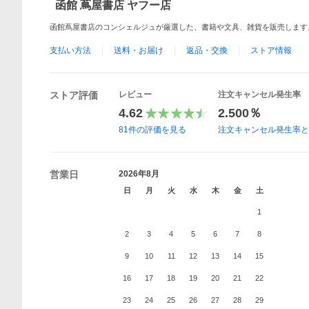
函館 蔦屋書店 ヤフー店
函館蔦屋書店のコンシェルジュが厳選した、書籍や文具、雑貨を販売します
支払い方法
送料・お届け
返品・交換
ストア情報
ストア評価
レビュー
注文キャンセル発生率
4.62
2.500％
81
件の評価を見る
注文キャンセル発生率
営業日
2026年8月
日
月
火
水
木
金
土
1
2
3
4
5
6
7
8
9
10
11
12
13
14
15
16
17
18
19
20
21
22
23
24
25
26
27
28
29