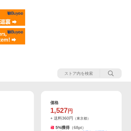
価格
1,527
円
+ 送料
360
円
（
東京都
）
5
%獲得
（
68
pt）