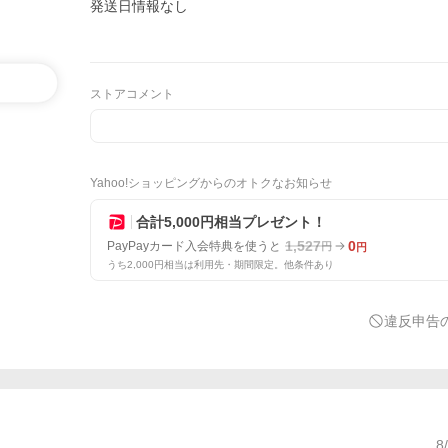
発送日情報なし
ストアコメント
Yahoo!ショッピングからのオトクなお知らせ
合計5,000円相当プレゼント！
1,527
0
PayPayカード入会特典を使うと
円
円
うち2,000円相当は利用先・期間限定。他条件あり
違反申告
8