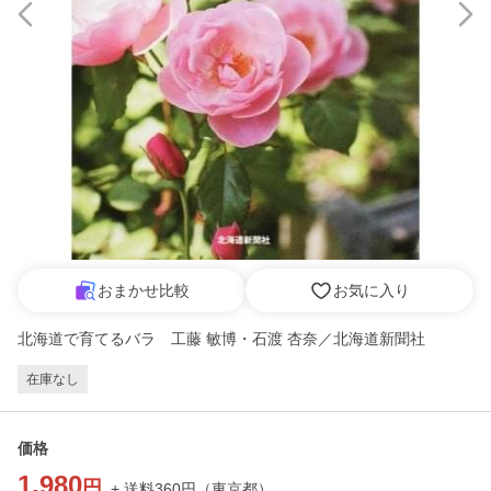
おまかせ比較
お気に入り
北海道で育てるバラ 工藤 敏博・石渡 杏奈／北海道新聞社
在庫なし
価格
1,980
円
+ 送料
360
円
（
東京都
）