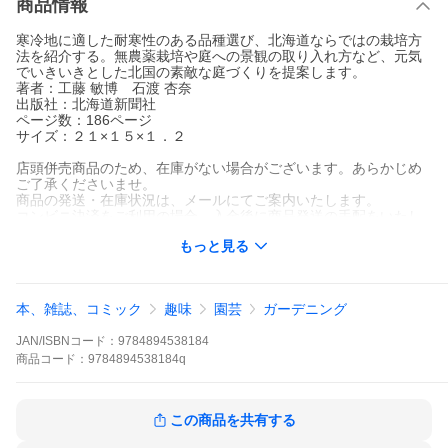
商品情報
寒冷地に適した耐寒性のある品種選び、北海道ならではの栽培方
法を紹介する。無農薬栽培や庭への景観の取り入れ方など、元気
でいきいきとした北国の素敵な庭づくりを提案します。
著者：工藤 敏博 石渡 杏奈
出版社：北海道新聞社
ページ数：186ページ
サイズ：２１×１５×１．２
店頭併売商品のため、在庫がない場合がございます。あらかじめ
ご了承くださいませ。
商品の発送・在庫状況は、メールにてご案内いたします。
コンビニ決済をご利用の場合、入金後に商品発送の手配をいたし
ます。
もっと見る
商品の返品・交換についてなどの詳細は、お買い物ガイドをご確
認くださいませ。
本、雑誌、コミック
趣味
園芸
ガーデニング
JAN/ISBNコード：
9784894538184
商品
コード：
9784894538184q
コンシェルジュ
新着アイテム
厳選商品
もっと見る▼
もっと見る▼
この商品を共有する