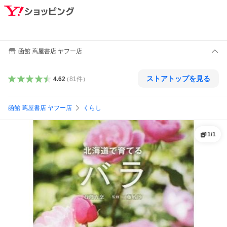
函館 蔦屋書店 ヤフー店
ストアトップを見る
4.62
（
81
件
）
函館 蔦屋書店 ヤフー店
くらし
1
/
1