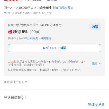
同一ストア10,000円以上で
送料無料
対象商品を見る
条件により送料が異なる場合があります。
全額PayPay残高で支払い&LINEと連携で
内訳
獲得
5
%
（
90
pt）
獲得のうち4.5%は
利用先・期間限定
ログインして確認
ご注意
表示よりも実際の付与数・付与率が少ない場合があります
詳細
（付与上限、未確定の付与等）
原則税抜価格が対象です。特典詳細は内訳でご確認ください。
条件達成でおトク
発送日情報なし
詳細を見る