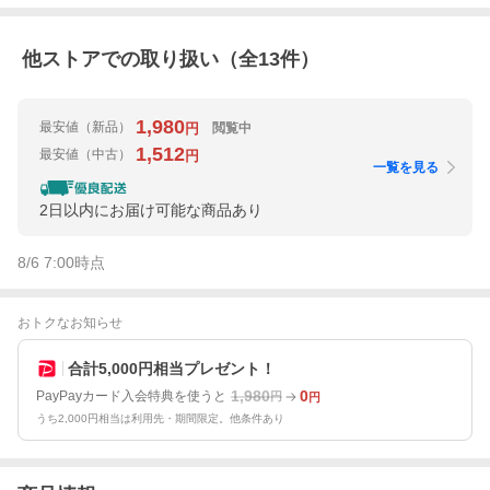
他ストアでの取り扱い（全
13
件）
1,980
最安値
（新品）
閲覧中
円
1,512
最安値
（中古）
円
一覧を見る
2日以内にお届け可能な商品あり
8/6 7:00
時点
おトクなお知らせ
合計5,000円相当プレゼント！
1,980
0
PayPayカード入会特典を使うと
円
円
うち2,000円相当は利用先・期間限定。他条件あり