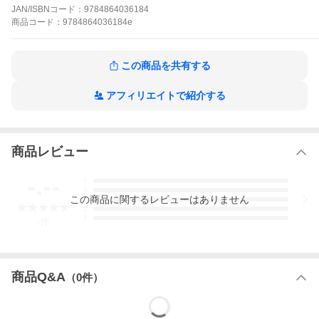
JAN/ISBNコード：
9784864036184
商品
コード：
9784864036184e
この商品を共有する
アフィリエイトで紹介する
商品レビュー
-.--
5
4
この
商品
に関するレビューはありません
3
2
1
-
件
商品Q&A
（
0
件）