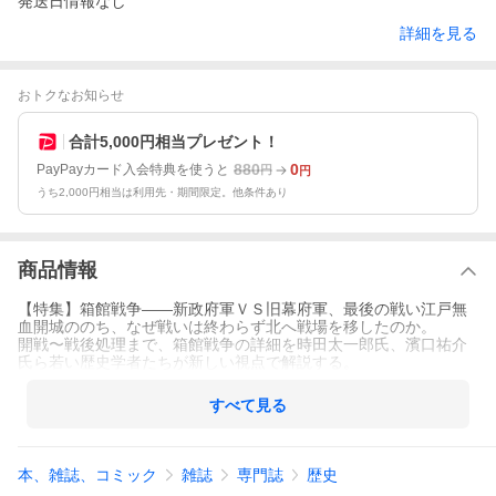
発送日情報なし
詳細を見る
おトクなお知らせ
合計5,000円相当プレゼント！
880
0
PayPayカード入会特典を使うと
円
円
うち2,000円相当は利用先・期間限定。他条件あり
商品情報
【特集】箱館戦争――新政府軍ＶＳ旧幕府軍、最後の戦い江戸無
血開城ののち、なぜ戦いは終わらず北へ戦場を移したのか。
開戦〜戦後処理まで、箱館戦争の詳細を時田太一郎氏、濱口祐介
氏ら若い歴史学者たちが新しい視点で解説する。
すべて見る
本、雑誌、コミック
雑誌
専門誌
歴史