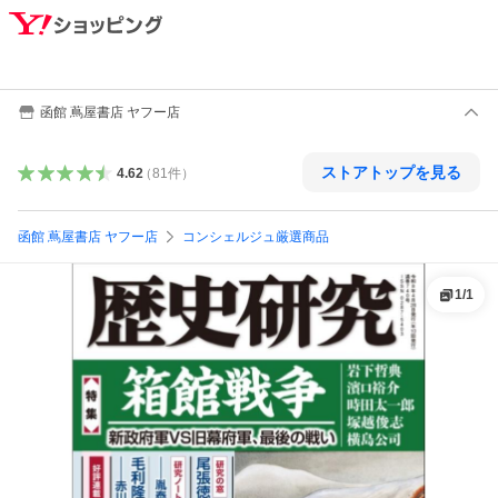
函館 蔦屋書店 ヤフー店
ストアトップを見る
4.62
（
81
件
）
函館 蔦屋書店 ヤフー店
コンシェルジュ厳選商品
1
/
1