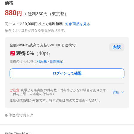
価格
880
円
+ 送料
360
円
（
東京都
）
同一ストア10,000円以上で
送料無料
対象商品を見る
条件により送料が異なる場合があります。
全額PayPay残高で支払い&LINEと連携で
内訳
獲得
5
%
（
40
pt）
獲得のうち4.5%は
利用先・期間限定
ログインして確認
ご注意
表示よりも実際の付与数・付与率が少ない場合があります
詳細
（付与上限、未確定の付与等）
原則税抜価格が対象です。特典詳細は内訳でご確認ください。
条件達成でおトク