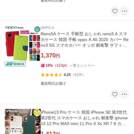
最短明日お届け
OPPO A
Reno5A ケース 手帳型 おしゃれ reno3 A スマ
ホケース 韓国 手帳 oppo A A5 2020 カバー Re
no3 5G スマホカバー オッポ 耐衝撃 サフィア
ーノ ベルト y-s
1,370
円
10
%
（
123
pt
）
要エントリー
4.25
（
52
件
）
最短明日お届け
iPhone13 Pro ケース 韓国 iPhone SE 第3世代
第2世代 スマホケース おしゃれ 耐衝撃 iphone
13 12 Pro MAX mini 11 Pro X Xs XR 7 8 カバ
ー ソフト TPU y-s
1,412