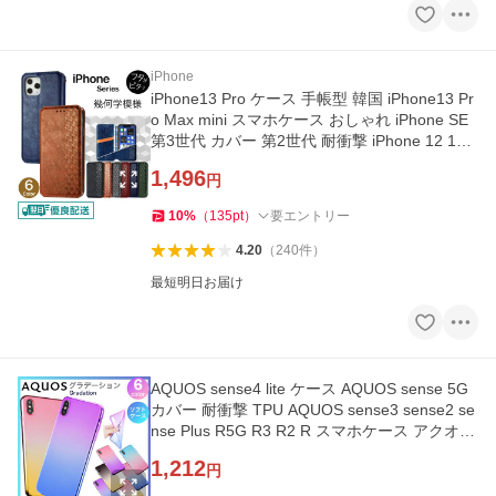
iPhone
iPhone13 Pro ケース 手帳型 韓国 iPhone13 Pr
o Max mini スマホケース おしゃれ iPhone SE
第3世代 カバー 第2世代 耐衝撃 iPhone 12 11
X Xs XR 8 7 y-s
1,496
円
10
%
（
135
pt
）
要エントリー
4.20
（
240
件
）
最短明日お届け
AQUOS sense4 lite ケース AQUOS sense 5G
カバー 耐衝撃 TPU AQUOS sense3 sense2 se
nse Plus R5G R3 R2 R スマホケース アクオス
グラデーション y-s
1,212
円