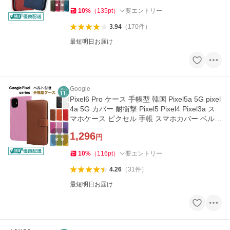
10
%
（
135
pt
）
要エントリー
3.94
（
170
件
）
最短明日お届け
Google
Pixel6 Pro ケース 手帳型 韓国 Pixel5a 5G pixel
4a 5G カバー 耐衝撃 Pixel5 Pixel4 Pixel3a ス
マホケース ピクセル 手帳 スマホカバー ベルト
あり y-s
1,296
円
10
%
（
116
pt
）
要エントリー
4.26
（
31
件
）
最短明日お届け