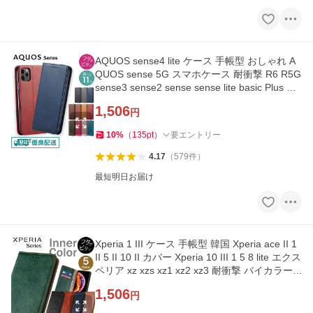
AQUOS sense4 lite ケース 手帳型 おしゃれ A
QUOS sense 5G スマホケース 耐衝撃 R6 R5G
sense3 sense2 sense sense lite basic Plus R3
R2 R カバー y-s
1,506
円
10
%
（
135
pt
）
要エントリー
4.17
（
579
件
）
最短明日お届け
Xperia 1 III ケース 手帳型 韓国 Xperia ace II 1
II 5 II 10 II カバー Xperia 10 III 1 5 8 lite エクス
ペリア xz xzs xz1 xz2 xz3 耐衝撃 バイカラー y
-s
1,506
円