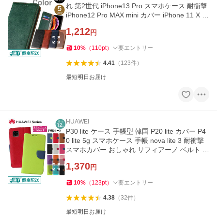
れ 第2世代 iPhone13 Pro スマホケース 耐衝撃
iPhone12 Pro MAX mini カバー iPhone 11 X X
s XR 8 7 手帳 y-s
1,212
円
10
%
（
110
pt
）
要エントリー
4.41
（
123
件
）
最短明日お届け
HUAWEI
P30 lite ケース 手帳型 韓国 P20 lite カバー P4
0 lite 5g スマホケース 手帳 nova lite 3 耐衝撃
スマホカバー おしゃれ サフィアーノ ベルト H
UAWEI y-s
1,370
円
10
%
（
123
pt
）
要エントリー
4.38
（
32
件
）
最短明日お届け