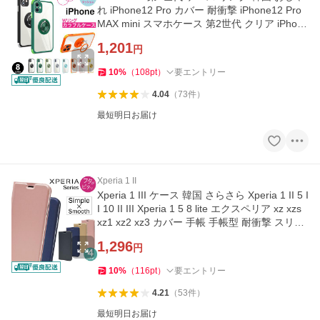
れ iPhone12 Pro カバー 耐衝撃 iPhone12 Pro
MAX mini スマホケース 第2世代 クリア iPhone
11 X Xs XR 7 8 y-s
1,201
円
10
%
（
108
pt
）
要エントリー
4.04
（
73
件
）
最短明日お届け
Xperia 1 II
Xperia 1 III ケース 韓国 さらさら Xperia 1 II 5 I
I 10 II III Xperia 1 5 8 lite エクスペリア xz xzs
xz1 xz2 xz3 カバー 手帳 手帳型 耐衝撃 スリム
y-s
1,296
円
10
%
（
116
pt
）
要エントリー
4.21
（
53
件
）
最短明日お届け