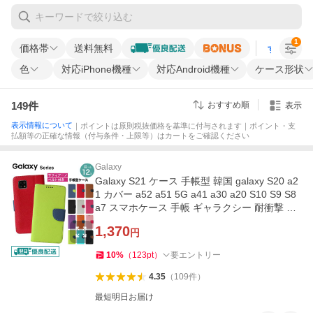
1
価格帯
送料無料
すべての条
色
対応iPhone機種
対応Android機種
ケース形状
149
件
おすすめ順
表示
表示情報について
｜ポイントは原則税抜価格を基準に付与されます｜ポイント・支
払額等の正確な情報（付与条件・上限等）はカートをご確認ください
Galaxy
Galaxy S21 ケース 手帳型 韓国 galaxy S20 a2
1 カバー a52 a51 5G a41 a30 a20 S10 S9 S8
a7 スマホケース 手帳 ギャラクシー 耐衝撃 ベ
ルトあり y-s
1,370
円
10
%
（
123
pt
）
要エントリー
4.35
（
109
件
）
最短明日お届け