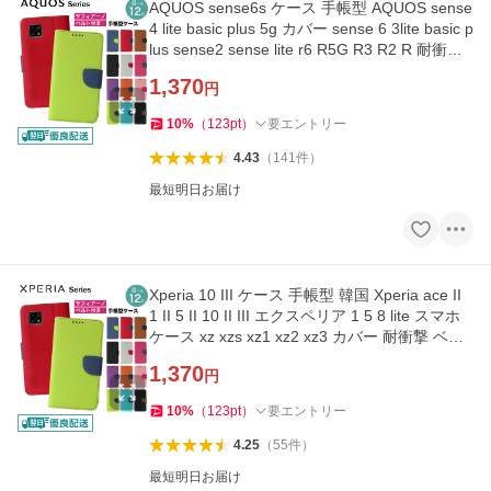
AQUOS sense6s ケース 手帳型 AQUOS sense
4 lite basic plus 5g カバー sense 6 3lite basic p
lus sense2 sense lite r6 R5G R3 R2 R 耐衝撃
ベルト y-s
1,370
円
10
%
（
123
pt
）
要エントリー
4.43
（
141
件
）
最短明日お届け
Xperia 10 III ケース 手帳型 韓国 Xperia ace II
1 II 5 II 10 II III エクスペリア 1 5 8 lite スマホ
ケース xz xzs xz1 xz2 xz3 カバー 耐衝撃 ベル
ト y-s
1,370
円
10
%
（
123
pt
）
要エントリー
4.25
（
55
件
）
最短明日お届け