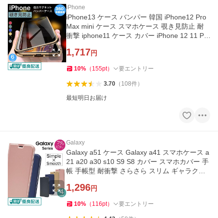
iPhone
iPhone13 ケース バンパー 韓国 iPhone12 Pro
Max mini ケース スマホケース 覗き見防止 耐
衝撃 iphone11 ケース カバー iPhone 12 11 Pro
X Xs XR 7 8 y-s
1,717
円
10
%
（
155
pt
）
要エントリー
3.70
（
108
件
）
最短明日お届け
Galaxy
Galaxy a51 ケース Galaxy a41 スマホケース a
21 a20 a30 s10 S9 S8 カバー スマホカバー 手
帳 手帳型 耐衝撃 さらさら スリム ギャラクシ
ー 韓国 y-s
1,296
円
10
%
（
116
pt
）
要エントリー