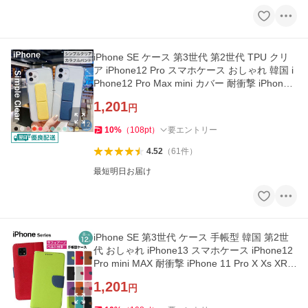
iPhone SE ケース 第3世代 第2世代 TPU クリ
ア iPhone12 Pro スマホケース おしゃれ 韓国 i
Phone12 Pro Max mini カバー 耐衝撃 iPhone 1
1 X Xs XR 7 8 y-s
1,201
円
10
%
（
108
pt
）
要エントリー
4.52
（
61
件
）
最短明日お届け
iPhone SE 第3世代 ケース 手帳型 韓国 第2世
代 おしゃれ iPhone13 スマホケース iPhone12
Pro mini MAX 耐衝撃 iPhone 11 Pro X Xs XR 8
7 カバー 手帳 y-s
1,201
円