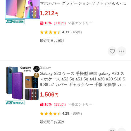
マホカバー グラデーション ソフト かわいい h
uawei y-s
1,212
円
10
%
（
110
pt
）
要エントリー
4.31
（
45
件
）
最短明日お届け
Galaxy
Galaxy S20 ケース 手帳型 韓国 galaxy A20 ス
マホケース a52 5g a51 5g a41 a30 a20 S10 S
9 S8 a7 カバー ギャラクシー 手帳 耐衝撃 カラ
フル y-s
1,506
円
10
%
（
135
pt
）
要エントリー
4.29
（
86
件
）
最短明日お届け