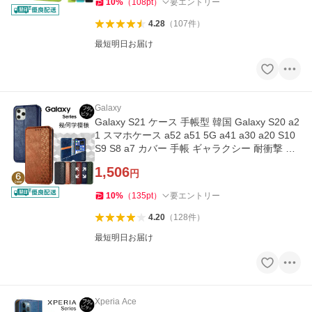
10
%
（
108
pt
）
要エントリー
4.28
（
107
件
）
最短明日お届け
Galaxy
Galaxy S21 ケース 手帳型 韓国 Galaxy S20 a2
1 スマホケース a52 a51 5G a41 a30 a20 S10
S9 S8 a7 カバー 手帳 ギャラクシー 耐衝撃 ベ
ルトなし 幾何学 y-s
1,506
円
10
%
（
135
pt
）
要エントリー
4.20
（
128
件
）
最短明日お届け
Xperia Ace