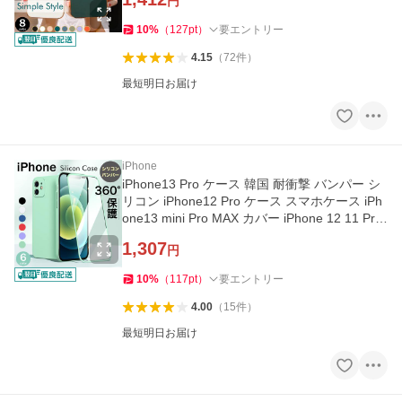
円
10
%
（
127
pt
）
要エントリー
4.15
（
72
件
）
最短明日お届け
iPhone
iPhone13 Pro ケース 韓国 耐衝撃 バンパー シ
リコン iPhone12 Pro ケース スマホケース iPh
one13 mini Pro MAX カバー iPhone 12 11 Pro
X Xs XR 7 8 y-s
1,307
円
10
%
（
117
pt
）
要エントリー
4.00
（
15
件
）
最短明日お届け