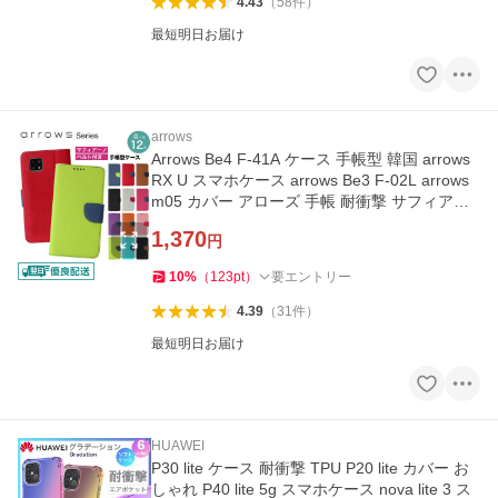
4.43
（
58
件
）
最短明日お届け
arrows
Arrows Be4 F-41A ケース 手帳型 韓国 arrows
RX U スマホケース arrows Be3 F-02L arrows
m05 カバー アローズ 手帳 耐衝撃 サフィアー
ノ ベルトあり y-s
1,370
円
10
%
（
123
pt
）
要エントリー
4.39
（
31
件
）
最短明日お届け
HUAWEI
P30 lite ケース 耐衝撃 TPU P20 lite カバー お
しゃれ P40 lite 5g スマホケース nova lite 3 ス