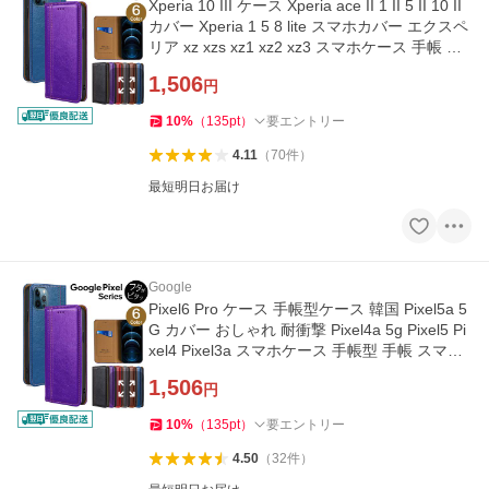
Xperia 10 III ケース Xperia ace II 1 II 5 II 10 II
カバー Xperia 1 5 8 lite スマホカバー エクスペ
リア xz xzs xz1 xz2 xz3 スマホケース 手帳 耐
衝撃 y-s
1,506
円
10
%
（
135
pt
）
要エントリー
4.11
（
70
件
）
最短明日お届け
Google
Pixel6 Pro ケース 手帳型ケース 韓国 Pixel5a 5
G カバー おしゃれ 耐衝撃 Pixel4a 5g Pixel5 Pi
xel4 Pixel3a スマホケース 手帳型 手帳 スマホ
カバー y-s
1,506
円
10
%
（
135
pt
）
要エントリー
4.50
（
32
件
）