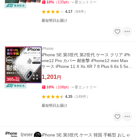
10
%
（
135
pt
）
要エントリー
4.17
（
84
件
）
最短明日お届け
iPhone
iPhone SE 第3世代 第2世代 ケース クリア iPh
one12 Pro カバー 耐衝撃 iPhone12 mini Max
ケース iPhone 11 X Xs XR 7 8 Plus 6 6s 5 5s
MIL y-s
1,201
円
10
%
（
108
pt
）
要エントリー
4.35
（
148
件
）
最短明日お届け
iPhone SE 第3世代 ケース 韓国 手帳型 おしゃ