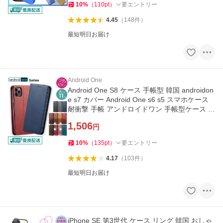
10
%
（
110
pt
）
要エントリー
4.45
（
148
件
）
最短明日お届け
Android One
Android One S8 ケース 手帳型 韓国 androidon
e s7 カバー Android One s6 s5 スマホケース
耐衝撃 手帳 アンドロイドワン 手帳型ケース ベ
ルトなし y-s
1,506
円
10
%
（
135
pt
）
要エントリー
4.17
（
103
件
）
最短明日お届け
iPhone SE 第3世代 ケース リング 韓国 おしゃ