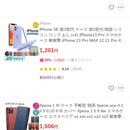
iPhone
iPhone SE 第3世代 ケース 第2世代 韓国 シリ
コン リング おしゃれ iPhone13 Pro スマホケ
ース 耐衝撃 iPhone 13 Pro MAX 12 11 Pro X X
s XR 7 8 カバー y-s
1,201
円
10
%
（
108
pt
）
要エントリー
4.14
（
254
件
）
最短明日お届け
Xperia 1 III ケース 手帳型 韓国 Xperia ace II 1
II 5 II 10 II III カバー Xperia 1 5 8 lite スマホケ
ース エクスペリア xz xzs xz1 xz2 xz3 耐衝撃 y
-s
1,506
円