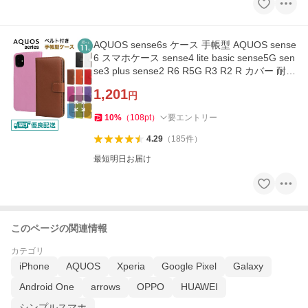
AQUOS sense6s ケース 手帳型 AQUOS sense
6 スマホケース sense4 lite basic sense5G sen
se3 plus sense2 R6 R5G R3 R2 R カバー 耐衝
撃 ベルトあり y-s
1,201
円
10
%
（
108
pt
）
要エントリー
4.29
（
185
件
）
最短明日お届け
このページの関連情報
カテゴリ
iPhone
AQUOS
Xperia
Google Pixel
Galaxy
Android One
arrows
OPPO
HUAWEI
シンプルスマホ