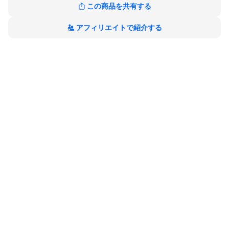
この商品を共有する
アフィリエイトで紹介する
こだわりのチョコレートに贅沢な厚みをもたせ、バターとアーモ
ンドが香るサクサクのラングドシャ生地で挟み込んだカカオ主役
のラングドシャは、一口含めば口いっぱいに芳醇なカカオの香り
が広がります。
●内容量
12枚入り（ダーク/6枚、ミルク/6枚）
●原材料
チョコレート、小麦粉、バター、砂糖、加工卵白、植物油脂、ア