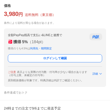
価格
3,980
円
送料無料
（
東京都
）
条件により送料が異なる場合があります。
全額PayPay残高で支払い&LINEと連携で
内訳
獲得
5
%
（
184
pt）
獲得のうち4.5%は
利用先・期間限定
ログインして確認
ご注意
表示よりも実際の付与数・付与率が少ない場合があります
詳細
（付与上限、未確定の付与等）
原則税抜価格が対象です。特典詳細は内訳でご確認ください。
条件達成でおトク
24時までの注文で9/6までに発送予定