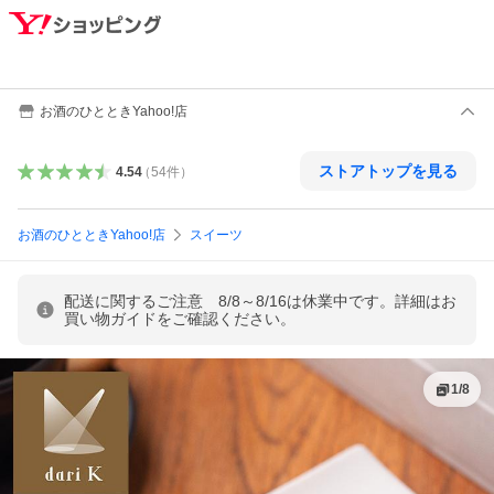
お酒のひとときYahoo!店
ストアトップを見る
4.54
（
54
件
）
お酒のひとときYahoo!店
スイーツ
配送に関するご注意 8/8～8/16は休業中です。詳細はお
買い物ガイドをご確認ください。
1
/
8