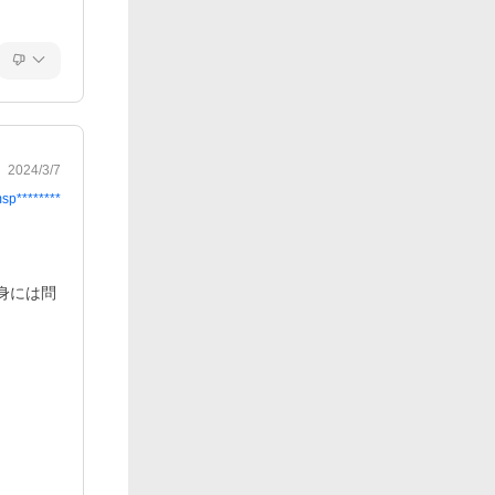
2024/3/7
sp********
身には問