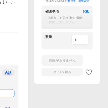
獲得のうち8.5%は
利用先・期間限定
g【メール
確認事項
変更
※現在、お届け日のご指定は
お受付出来かねておりま
選択してください
す。
数量
在庫がありません
ギフトで
贈る
内訳
付