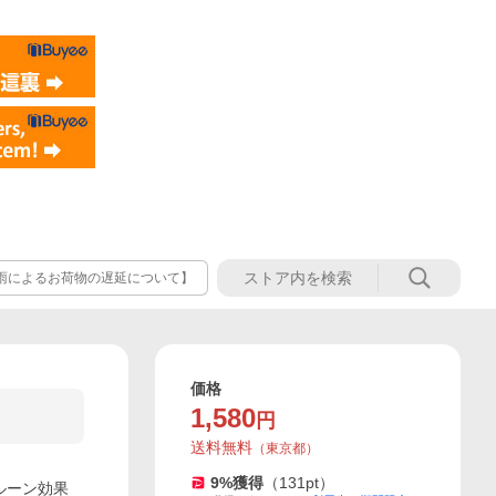
雨によるお荷物の遅延について】
価格
1,580
円
送料無料
（
東京都
）
9
%獲得
（
131
pt）
プルーン効果