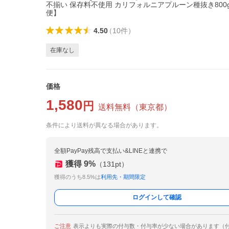
不揃い 保存料不使用 カリフォルニアプルーン種抜き800
便】
4.50
（
10
件
）
在庫なし
価格
1,580
円
送料無料
（
東京都
）
条件により送料が異なる場合があります。
全額PayPay残高で支払い&LINEと連携で
獲得
9
%
（
131
pt）
獲得のうち8.5%は
利用先・期間限定
ログインして確認
ご注意
表示よりも実際の付与数・付与率が少ない場合があります（