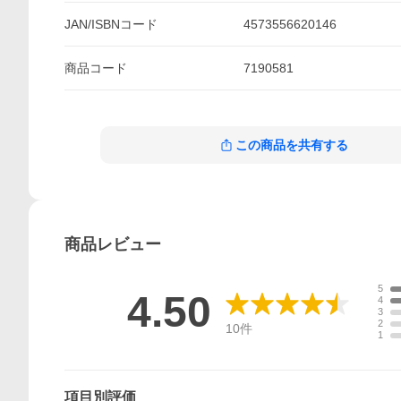
JAN/ISBNコード
4573556620146
商品
コード
7190581
この商品を共有する
商品
レビュー
5
4.50
4
3
2
10
件
1
項目別評価