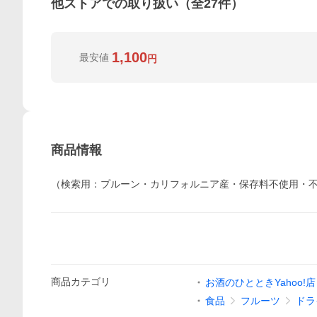
他ストアでの取り扱い（全
27
件）
1,100
最安値
円
商品情報
（検索用：プルーン・カリフォルニア産・保存料不使用・不揃い
商品
カテゴリ
お酒のひとときYahoo!店
食品
フルーツ
ドラ