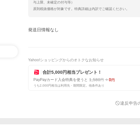
与上限、未確定の付与等）
原則税抜価格が対象です。特典詳細は内訳でご確認ください。
発送日情報なし
Yahoo!ショッピングからのオトクなお知らせ
合計5,000円相当プレゼント！
1,580
0
PayPayカード入会特典を使うと
円
円
うち2,000円相当は利用先・期間限定。他条件あり
違反申告