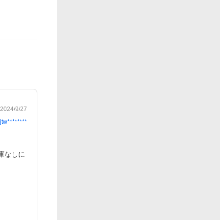
2024/9/27
jtw********
庫なしに