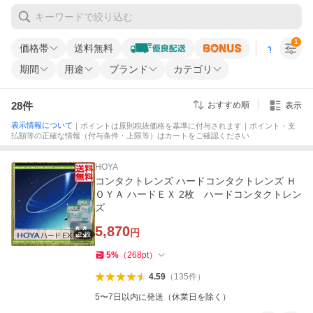
1
価格帯
送料無料
すべての条
期間
用途
ブランド
カテゴリ
28
件
おすすめ順
表示
表示情報について
｜ポイントは原則税抜価格を基準に付与されます｜ポイント・支
払額等の正確な情報（付与条件・上限等）はカートをご確認ください
HOYA
コンタクトレンズ ハードコンタクトレンズ Ｈ
ＯＹＡ ハードＥＸ 2枚 ハードコンタクトレン
ズ
5,870
円
5
%
（
268
pt
）
4.59
（
135
件
）
5〜7日以内に発送（休業日を除く）