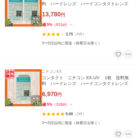
料 ハードレンズ ハードコンタクトレンズ
13,780
円
5
%
（
631
pt
）
3.75
（
4
件
）
3〜5日以内に発送（休業日を除く）
ニチコンEX
コンタクト ニチコン EX-UV 1枚 送料無
料 ハードレンズ ハードコンタクトレンズ
6,970
円
5
%
（
318
pt
）
5.00
（
3
件
）
3〜5日以内に発送（休業日を除く）