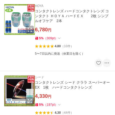
HOYA
コンタクトレンズ ハードコンタクトレンズ コ
ンタクト ＨＯＹＡ ハードＥＸ 2枚 シンプ
ルオフケア 2本
6,780
円
5
%
（
309
pt
）
4.80
（
10
件
）
5〜7日以内に発送（休業日を除く）
シード
コンタクトレンズ シード クララ スーパーオー
EX 1枚 ハードコンタクトレンズ
4,330
円
5
%
（
197
pt
）
4.30
（
44
件
）