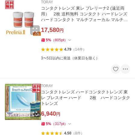
TORAY
コンタクトレンズ 東レ プレリーナ2 (遠近両
用） 2枚 送料無料 コンタクト ハードレンズ
ハードコンタクト マルチフォーカル マルチフ
ォーカルノア 老眼 TORAY
17,580
円
5
%
（
805
pt
）
4.79
（
14
件
）
3〜5日以内に発送（休業日を除く）
TORAY
コンタクトレンズ ハードコンタクトレンズ 東
レ ブレスオー ハード 2枚 ハードコンタク
トレンズ
6,940
円
5
%
（
317
pt
）
4.50
（
8
件
）