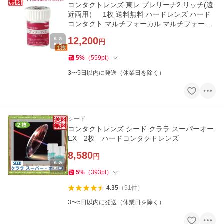
コンタクトレンズ 東レ プレリーナ2 リッチ(遠
近両用） 1枚 送料無料 ハードレンズ ハード
コンタクト マルチフォーカル マルチフォーカ
ルノア 老眼 TORAY Rich
12,200
円
5
%
（
559
pt
）
3〜5日以内に発送（休業日を除く）
シード
コンタクトレンズ シード クララ スーパーオー
EX 2枚 ハードコンタクトレンズ
8,580
円
5
%
（
393
pt
）
4.35
（
51
件
）
3〜5日以内に発送（休業日を除く）