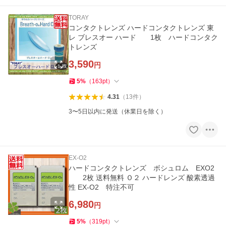
TORAY
コンタクトレンズ ハードコンタクトレンズ 東
レ ブレスオー ハード 1枚 ハードコンタク
トレンズ
3,590
円
5
%
（
163
pt
）
4.31
（
13
件
）
3〜5日以内に発送（休業日を除く）
EX-O2
ハードコンタクトレンズ ボシュロム EXO2
2枚 送料無料 Ｏ２ ハードレンズ 酸素透過
性 EX-O2 特注不可
6,980
円
5
%
（
319
pt
）