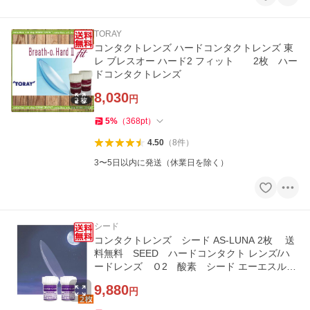
TORAY
コンタクトレンズ ハードコンタクトレンズ 東
レ ブレスオー ハード2 フィット 2枚 ハー
ドコンタクトレンズ
8,030
円
5
%
（
368
pt
）
4.50
（
8
件
）
3〜5日以内に発送（休業日を除く）
シード
コンタクトレンズ シード AS-LUNA 2枚 送
料無料 SEED ハードコンタクト レンズ/ハ
ードレンズ Ｏ2 酸素 シード エーエスル
ナ ASLUNA
9,880
円