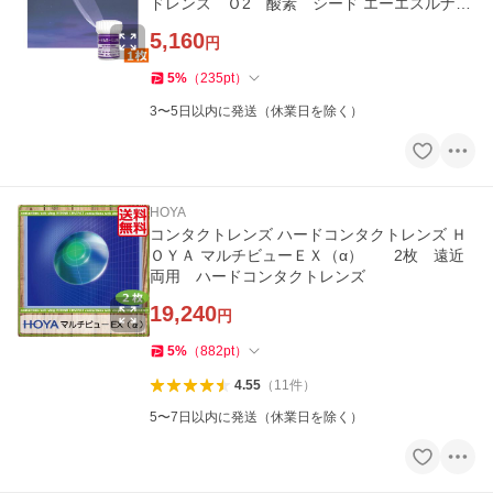
ドレンズ Ｏ2 酸素 シード エーエスルナ
ASLUNA
5,160
円
5
%
（
235
pt
）
3〜5日以内に発送（休業日を除く）
HOYA
コンタクトレンズ ハードコンタクトレンズ Ｈ
ＯＹＡ マルチビューＥＸ（α） 2枚 遠近
両用 ハードコンタクトレンズ
19,240
円
5
%
（
882
pt
）
4.55
（
11
件
）
5〜7日以内に発送（休業日を除く）