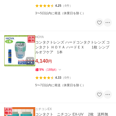
4.25
（
4
件
）
3〜5日以内に発送（休業日を除く）
HOYA
コンタクトレンズ ハードコンタクトレンズ コ
ンタクト ＨＯＹＡ ハードＥＸ 1枚 シンプ
ルオフケア 1本
4,140
円
5
%
（
188
pt
）
4.33
（
6
件
）
5〜7日以内に発送（休業日を除く）
ニチコンEX
コンタクト ニチコン EX-UV 2枚 送料無