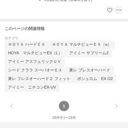
このページの関連情報
カテゴリ
ＨＯＹＡ ハードＥＸ
ＨＯＹＡ マルチビューＥＸ（α）
HOYA マルチビューEX（L）
アイミー サプリーム2
アイミー アスフェリックＵＶ
シード クララ スーパオーＥＸ
東レ ブレスオーハード
東レ フレスオーハード２ フィット
ボシュロム EX O2
アイミー ニチコンEX-UV
1
28
件中
1
〜
28
件