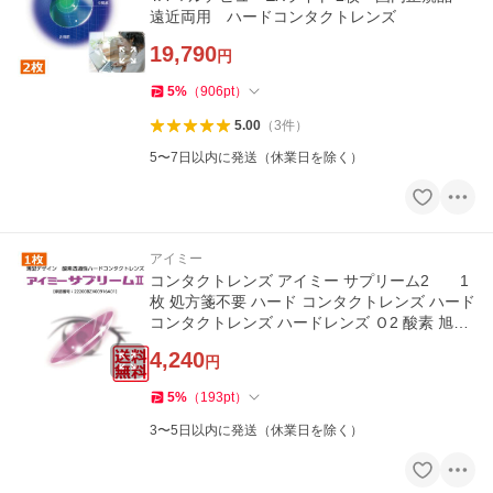
遠近両用 ハードコンタクトレンズ
19,790
円
5
%
（
906
pt
）
5.00
（
3
件
）
5〜7日以内に発送（休業日を除く）
アイミー
コンタクトレンズ アイミー サプリーム2 1
枚 処方箋不要 ハード コンタクトレンズ ハード
コンタクトレンズ ハードレンズ Ｏ2 酸素 旭化
成
4,240
円
5
%
（
193
pt
）
3〜5日以内に発送（休業日を除く）