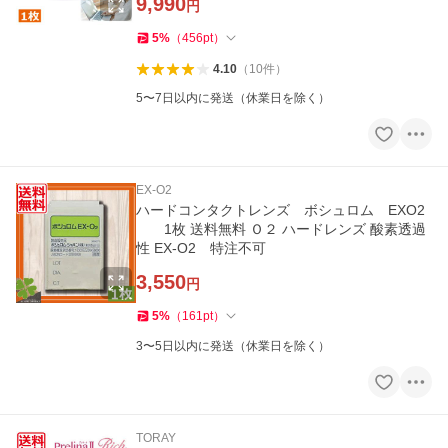
9,990
円
5
%
（
456
pt
）
4.10
（
10
件
）
5〜7日以内に発送（休業日を除く）
EX-O2
ハードコンタクトレンズ ボシュロム EXO2
1枚 送料無料 Ｏ２ ハードレンズ 酸素透過
性 EX-O2 特注不可
3,550
円
5
%
（
161
pt
）
3〜5日以内に発送（休業日を除く）
TORAY