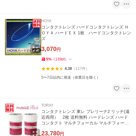
HOYA
コンタクトレンズ ハードコンタクトレンズ Ｈ
ＯＹＡ ハードＥＸ 1枚 ハードコンタクトレン
ズ
3,070
円
5
%
（
139
pt
）
4.38
（
117
件
）
5〜7日以内に発送（休業日を除く）
TORAY
コンタクトレンズ 東レ プレリーナ2 リッチ(遠
近両用） 2枚 送料無料 ハードレンズ ハード
コンタクト マルチフォーカル マルチフォーカ
ルノア 老眼 TORAY Rich
23,780
円