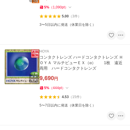
5
%
（
1,090
pt
）
5.00
（
3
件
）
3〜5日以内に発送（休業日を除く）
HOYA
コンタクトレンズ ハードコンタクトレンズ Ｈ
ＯＹＡ マルチビューＥＸ（α） 1枚 遠近
両用 ハードコンタクトレンズ
9,690
円
5
%
（
444
pt
）
4.53
（
15
件
）
5〜7日以内に発送（休業日を除く）