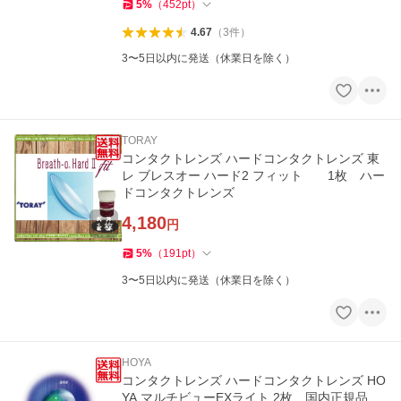
5
%
（
452
pt
）
4.67
（
3
件
）
3〜5日以内に発送（休業日を除く）
TORAY
コンタクトレンズ ハードコンタクトレンズ 東
レ ブレスオー ハード2 フィット 1枚 ハー
ドコンタクトレンズ
4,180
円
5
%
（
191
pt
）
3〜5日以内に発送（休業日を除く）
HOYA
コンタクトレンズ ハードコンタクトレンズ HO
YA マルチビューEXライト 2枚 国内正規品