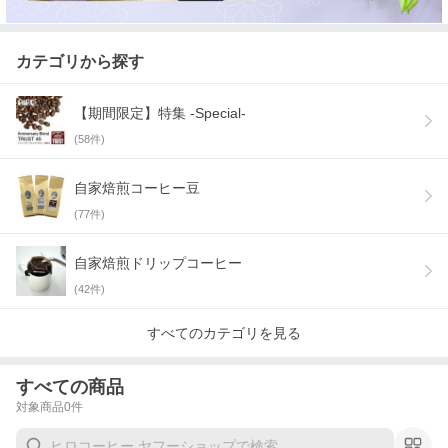
カテゴリから探す
【期間限定】特集 -Special-
(
58
件)
自家焙煎コーヒー豆
(
77
件)
自家焙煎ドリップコーヒー
(
42
件)
すべてのカテゴリを見る
すべての商品
対象商品
0
件