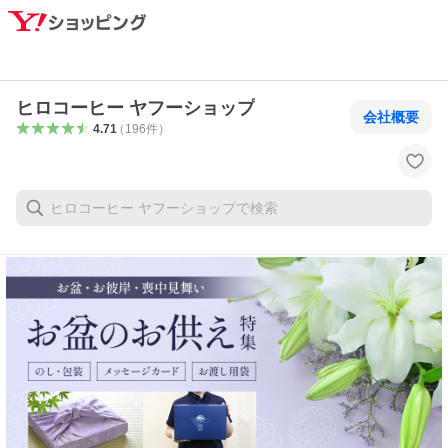
ヒロコーヒー ヤフーショップ
会社概要
4.71
（
196
件
）