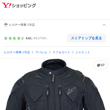
ヒロチー商事 1号店
ストアトップを見る
4.61
（
48,575
件
）
ヒロチー商事 1号店
アパレル
ラフ＆ロード
ジャケット
1
/
7