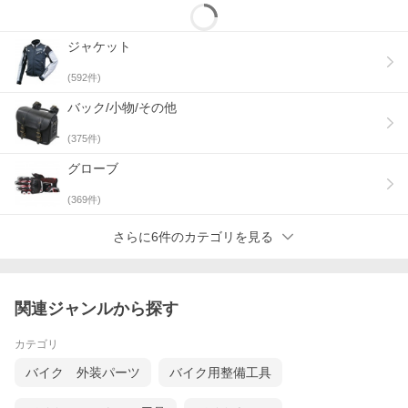
ジャケット
(
592
件)
バック/小物/その他
(
375
件)
グローブ
(
369
件)
さらに6件のカテゴリを見る
関連ジャンルから探す
カテゴリ
バイク 外装パーツ
バイク用整備工具