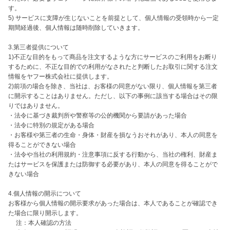
す。

5) サービスに支障が生じないことを前提として、個人情報の受領時から一定
期間経過後、個人情報は随時削除していきます。

3.第三者提供について

1)不正な目的をもって商品を注文するような方にサービスのご利用をお断り
するために、不正な目的での利用がなされたと判断したお取引に関する注文
情報をヤフー株式会社に提供します。

2)前項の場合を除き、当社は、お客様の同意がない限り、個人情報を第三者
に開示することはありません。ただし、以下の事例に該当する場合はその限
りではありません。

・法令に基づき裁判所や警察等の公的機関から要請があった場合

・法令に特別の規定がある場合

・お客様や第三者の生命・身体・財産を損なうおそれがあり、本人の同意を
得ることができない場合

・法令や当社の利用規約・注意事項に反する行動から、当社の権利、財産ま
たはサービスを保護または防御する必要があり、本人の同意を得ることがで
きない場合

4.個人情報の開示について

お客様から個人情報の開示要求があった場合は、本人であることが確認でき
た場合に限り開示します。

　 注：本人確認の方法
