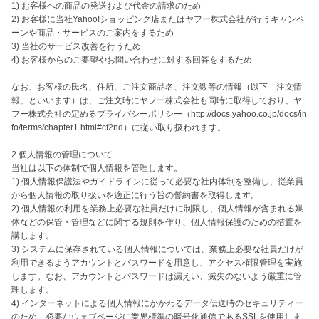
1) お客様への商品の発送および代金の請求のため

2) お客様に当社Yahoo!ショッピング店またはヤフー株式会社が行うキャンペ
ーンや商品・サービスのご案内をするため

3) 当社のサービス改善を行うため

4) お客様からのご要望やお問い合わせに対する回答をするため

なお、お客様の氏名、住所、ご注文商品名、注文数等の情報（以下「注文情
報」といいます）は、ご注文時にヤフー株式会社も同時に取得しており、ヤ
フー株式会社の定めるプライバシーポリシー（http://docs.yahoo.co.jp/docs/in
fo/terms/chapter1.html#cf2nd）に従い取り扱われます。

2.個人情報の管理について

当社は以下の体制で個人情報を管理します。

1) 個人情報保護法やガイドラインに従って必要な社内体制を整備し、従業員
から個人情報の取り扱いを適正に行う旨の誓約書を取得します。

2) 個人情報の利用を業務上必要な社員だけに制限し、個人情報が含まれる媒
体などの保管・管理などに関する規則を作り、個人情報保護のための措置を
講じます。

3) システムに保存されている個人情報については、業務上必要な社員だけが
利用できるようアカウントとパスワードを用意し、アクセス権限管理を実施
します。なお、アカウントとパスワードは漏えい、滅失のないよう厳重に管
理します。

4) インターネットによる個人情報にかかわるデータ伝送時のセキュリティー
のため、必要なウェブページに業界標準の暗号化通信であるSSLを使用しま