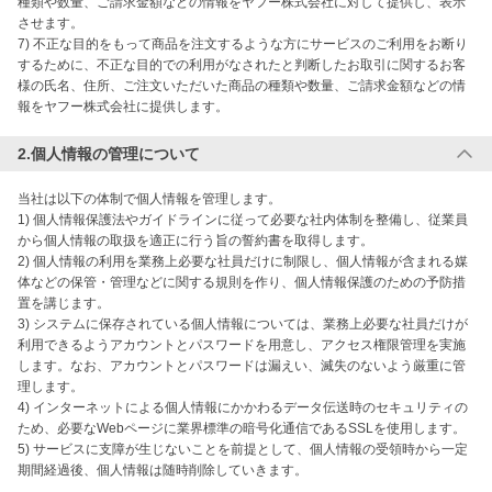
種類や数量、ご請求金額などの情報をヤフー株式会社に対して提供し、表示
させます。

7) 不正な目的をもって商品を注文するような方にサービスのご利用をお断り
するために、不正な目的での利用がなされたと判断したお取引に関するお客
様の氏名、住所、ご注文いただいた商品の種類や数量、ご請求金額などの情
2.個人情報の管理について
当社は以下の体制で個人情報を管理します。

1) 個人情報保護法やガイドラインに従って必要な社内体制を整備し、従業員
から個人情報の取扱を適正に行う旨の誓約書を取得します。

2) 個人情報の利用を業務上必要な社員だけに制限し、個人情報が含まれる媒
体などの保管・管理などに関する規則を作り、個人情報保護のための予防措
置を講じます。

3) システムに保存されている個人情報については、業務上必要な社員だけが
利用できるようアカウントとパスワードを用意し、アクセス権限管理を実施
します。なお、アカウントとパスワードは漏えい、滅失のないよう厳重に管
理します。

4) インターネットによる個人情報にかかわるデータ伝送時のセキュリティの
ため、必要なWebページに業界標準の暗号化通信であるSSLを使用します。

5) サービスに支障が生じないことを前提として、個人情報の受領時から一定
期間経過後、個人情報は随時削除していきます。 