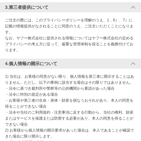
3.第三者提供について
ご注文の際には、このプライバシーポリシーを理解のうえ、1．6）、7）に
記載の情報提供がなされることに同意のうえ、ご注文いただくことになりま
す。

なお、ヤフー株式会社に提供される情報についてはヤフー株式会社の定める
プライバシーの考え方に従って、厳重な管理体制を採ることを義務付けてお
ります。 
4.個人情報の開示について
1) 当社は、お客様の同意がない限り、個人情報を第三者に開示することはあ
りません。ただし、以下の事例に該当する場合はその限りではありません。

・法令に基づき裁判所や警察等の公的機関から要請があった場合

・法令に特別の規定がある場合

・お客様や第三者の生命・身体・財産を損なうおそれがあり、本人の同意を
得ることができない場合

・法令や当社のご利用規約・注意事項に反する行動から、当社の権利、財産
またはサービスを保護または防禦する必要があり、本人の同意を得ることが
できない場合

2) お客様から個人情報の開示要求があった場合は、本人であることが確認で
きた場合に限り開示します。
