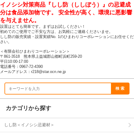
イノシシ対策商品『しし防（ししぼう）』の忌避成
分は食品添加物です。 安全性が高く、環境に悪影響
を与えません。
設置はとても簡単です。まずはお試しください！
初めてのご使用でご不安な方は、お気軽にご連絡くださいませ。
しし防の販売実績・設置実績No. 1のひまわりコーポレーションにお任せくだ
さい。
＜有限会社ひまわりコーポレーション＞
〒861-3518 熊本県上益城郡山都町浜町259-20
平日10:00-17:00
電話番号：0967-72-4390
メールアドレス：r218@star.ocn.ne.jp
カテゴリから探す
しし防＜イノシシ忌避材＞