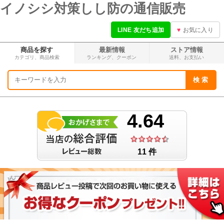
イノシシ対策しし防の通信販売
LINE 友だち追加
♥
お気に入り
商品を探す
最新情報
ストア情報
カテゴリ、商品検索
ランキング、
クーポン
送料、
お支払い