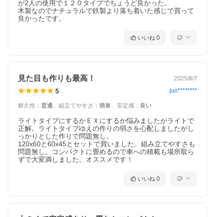
が2人の使用で１２０タイプでちょうど良かった。

ックを採用。キャンプサイトをより
木製なのでナチュラルで鉄製より落ち着いた感じで買って
オシャレにランクアップさせてくれ
良かったです。
ます。
いいね
0
強度は残し、圧倒的「軽量
化」を実現
見た目も作りも最高！
2025/8/7
5
jun********
耐久性
：
普通
、
組立てやすさ
：
簡単
、
安定感
：
良い
ライトタイプにするかＥＸにするか悩みましたがライトで
正解。ライトタイプゆえの作りの弱さを心配しましたがし
っかりとした作りで問題無し。

120x60と60x45とセットで買いました。組み立てやすさも
問題無し。コンパクトに畳めるので車への積載も場所取ら
ずで大変満しました。オススメです！
いいね
0
従来の「ウッドロールトップテーブ