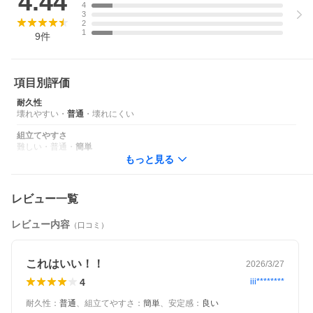
4.44
4
3
2
1
9
件
項目別評価
カラーは様々なシーンに
耐久性
マッチする3色展開
壊れやすい
・
普通
・
壊れにくい
組立てやすさ
難しい
・
普通
・
簡単
もっと見る
レビュー一覧
レビュー内容
（口コミ）
これはいい！！
2026/3/27
4
iii********
耐久性
：
普通
、
組立てやすさ
：
簡単
、
安定感
：
良い