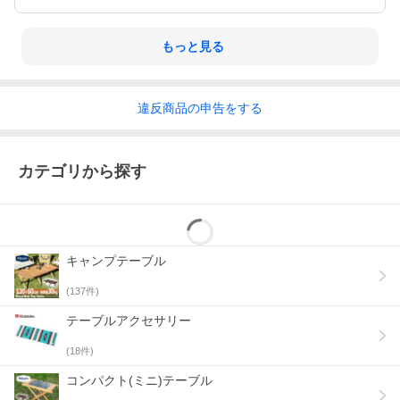
もっと見る
脚キャップは接地面に優
違反
商品の
申告をする
しくフィットするので利
用場所を選びません
カテゴリから探す
キャンプテーブル
(
137
件)
テーブルアクセサリー
(
18
件)
コンパクト(ミニ)テーブル