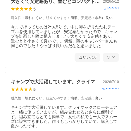
ル」から天板の厚みと木材を見直し
大きくて安定感あり、畳むとコンパクトです
2026/5/12
したことで、軽量化を実現しまし
5
tat********
た。女性やソロキャンパーの方が、
より持ち運びしやすくなっていま
耐久性
：
壊れにくい
、
組立てやすさ
：
簡単
、
安定感
：
非常に良い
す。
今まで持ってたのは2つ折りで、中に脚を折りたたむテー
ブルを使用していましたが、安定感なかったので、キャン
シーンに溶け込む「軽
プを計画した際に購入しました♪大きくて安定感もあり、
畳むとと小さくて良いです。偶然、隣のキャンパーさんも
同じのでした！やっぱり良いんだなと思いました！
量」ウッドテーブルで贅
沢な休日を
いいね
0
キャンプで大活躍しています。クライマッ…
2026/7/10
5
mic********
耐久性
：
壊れにくい
、
組立てやすさ
：
簡単
、
安定感
：
良い
キャンプで大活躍しています。クライマックスローチェア
と一緒に使っていますが、組み合わせるとさらに便利で
す。組み立てもとても簡単で、女性の私でも一人でスムー
ズに設営できました。作りもしっかりしていて、購入して
良かったです。