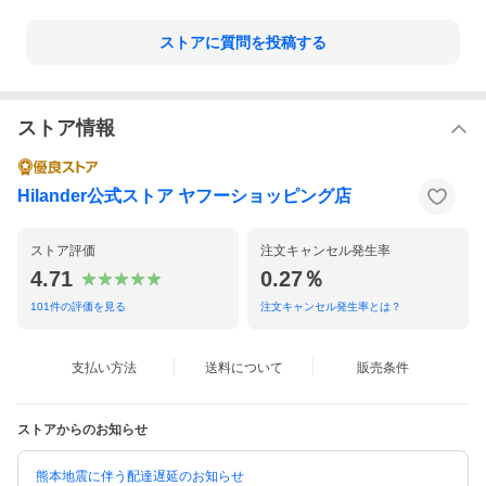
ストアに質問を投稿する
ブナと比較すると、はっきりとした
流れるような綺麗な木目が特徴で、
「木の雰囲気」を味わいたい方にお
ストア情報
すすめです。強度・耐久性に優れた
アッシュ材。経年変化が少なく、長
年使い続けても雰囲気が変わりにく
いのもメリット。
Hilander公式ストア ヤフーショッピング店
天板を固定するダボはス
ストア評価
注文キャンセル発生率
4.71
0.27％
チールを採用し耐久性◎
101
件の評価を見る
注文キャンセル発生率とは？
支払い方法
送料について
販売条件
ストアからのお知らせ
熊本地震に伴う配達遅延のお知らせ