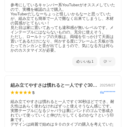
参考にしているキャンパー系YouTuberがオススメしていた
ので、実機を確認の上で購入。

YouTuberだしなーちょっと怪しいかもなーと思っていた
が、組み立ても簡単で一人で難なく出来てしまうし、木材
の質感がとてもいい！

見た目は家に置いてあっても違和感が無いレベルです。メ
インテーブルにはならないものの、充分に使えそう。

ただし、ロールトップの天板は、両端を引っかけて天面は
置いてあるだけになり、何かする度にフレームと天板が当
たってカンカンと音が出てしまうので、気になる方は何ら
かのカスタマイズが必要。
いいね
1
組み立てやすさは慣れると一人ですぐ30…
2025/8/27
5
riu********
組み立てやすさは慣れると一人ですぐ30秒ほどででき、耐
久性はあらく使わなければずっと使えそうなん感じです。
実際テーブルになるジャバラは裏にバンドのゴムで形成さ
れていて使っていくと伸びたりしてくるのかな？という印
象です。

ゴム部分は天板になじむブラウンと
デザインは綺麗で始めは９０のタイプの購入を考えていた
ブラック。金具にはゴールドとブラ