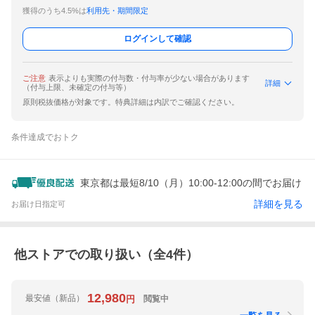
獲得のうち4.5%は
利用先・期間限定
ログインして確認
ご注意
表示よりも実際の付与数・付与率が少ない場合があります
詳細
（付与上限、未確定の付与等）
原則税抜価格が対象です。特典詳細は内訳でご確認ください。
条件達成でおトク
東京都は最短8/10（月）10:00-12:00の間でお届け
詳細を見る
お届け日指定可
他ストアでの取り扱い（全
4
件）
12,980
最安値
（新品）
閲覧中
円