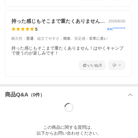
ナチュラルなウッドロールトップテ
ーブルLIGHTは、自然あふれるキャ
ンプサイトは様々なシーンで相性抜
群。独特の木の風合いが「絵」にな
持った感じもそこまで重たくありません！…
2026/6/30
り、思わず写真を撮りたくなるよう
5
exc********
な華やかな空間を演出します。
耐久性
：
普通
、
組立てやすさ
：
簡単
、
安定感
：
非常に良い
持った感じもそこまで重たくありません！はやくキャンプ
家具材で人気の「アッシ
で使うのが楽しみです！
ュ」材を採用し、味わい
いいね
0
のある雰囲気を演出
商品Q&A
（
0
件）
この
商品
に関する質問は、
以下からお問い合わせください。