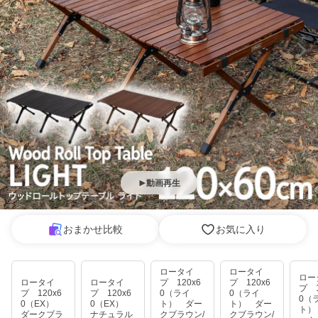
動画再生
おまかせ比較
お気に入り
ロータイ
ロータイ
ロー
ロータイ
ロータイ
プ 120x6
プ 120x6
プ 1
プ 120x6
プ 120x6
0（ライ
0（ライ
0（
0（EX）
0（EX）
ト） ダー
ト） ダー
ト）
ダークブラ
ナチュラル
クブラウン/
クブラウン/