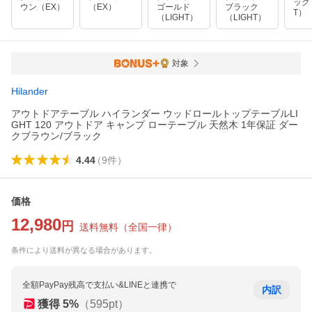
ック
ウン（EX）
（EX）
ゴールド
ブラック
T）
（LIGHT）
（LIGHT）
対象
Hilander
アウトドアテーブル ハイランダー ウッドロールトップテーブルLI
GHT 120 アウトドア キャンプ ローテーブル 天然木 1年保証 ダー
クブラウン/ブラック
4.44
（
9
件
）
価格
12,980
円
送料無料
（
全国一律
）
条件により送料が異なる場合があります。
全額PayPay残高で支払い&LINEと連携で
内訳
獲得
5
%
（
595
pt）