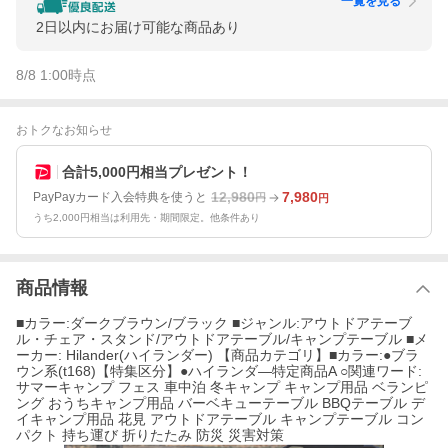
一覧を見る
2日以内にお届け可能な商品あり
8/8 1:00
時点
おトクなお知らせ
合計5,000円相当プレゼント！
12,980
7,980
PayPayカード入会特典を使うと
円
円
うち2,000円相当は利用先・期間限定。他条件あり
商品情報
■カラー:ダークブラウン/ブラック ■ジャンル:アウトドアテーブ
ル・チェア・スタンド/アウトドアテーブル/キャンプテーブル ■メ
ーカー: Hilander(ハイランダー) 【商品カテゴリ】■カラー:●ブラ
ウン系(t168)【特集区分】●ハイランダ―特定商品A ○関連ワード:
サマーキャンプ フェス 車中泊 冬キャンプ キャンプ用品 ベランピ
ング おうちキャンプ用品 バーベキューテーブル BBQテーブル デ
イキャンプ用品 花見 アウトドアテーブル キャンプテーブル コン
パクト 持ち運び 折りたたみ 防災 災害対策