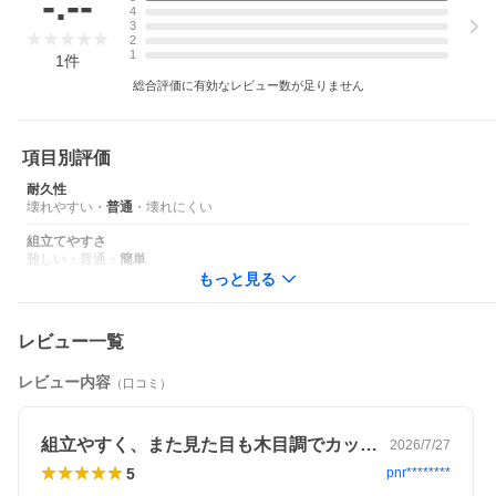
-.--
4
●※本製品を湿度の高い環境に長時間放置しないでください。膨張や変
3
形が発生する恐れがございます。
2
●※直射日光、雨風が当たる場所および、高温多湿になるところ避け屋
1
1
件
内の乾燥した場所に収納保管してください。
●※経年劣化により、木材の塗装が剥がれる恐れがあります。
総合評価に有効なレビュー数が足りません
メーカー品番
HCJ-003
項目別評価
関連商品
耐久性
壊れやすい
・
普通
・
壊れにくい
ハイランダー 【純正パーツ】金属 円柱ダボ
組立てやすさ
対象ユーザー
難しい
・
普通
・
簡単
もっと見る
サイズ・カ
120
60
90
ラー 一覧
レビュー一覧
ダークブラ
○
○
○
ウン
レビュー内容
（口コミ）
ナチュラル
○
○
○
組立やすく、また見た目も木目調でカッコ…
2026/7/27
5
pnr********