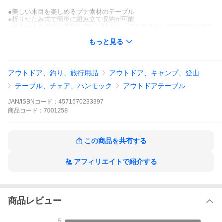
●美しい木目を楽しめるブナ素材のテーブル
●折りたたみ式で簡単に組み立て収納が可能
●スチールのダボは着脱可能な仕様となっております。使用前には必ず
しっかり固定されているかご確認をお願いいたします。固定されていな
い状態での設営は危険になりますので、ご注意ください。
もっと見る
●【ハイランダー】【Hilander】【アウトドアテーブル】【キャンプテ
ーブル】【ウッドテーブル】【木製】【ソロキャンプ】【ファミリーキ
ャンプ】【BBQ】【バーベキュー】【ピクニック】【ウッドローテー
ブル】【ロースタイルキャンプ】【運動会】【お花見】【おしゃれ】
アウトドア、釣り、旅行用品
アウトドア、キャンプ、登山
【ロースタイル】【ハイスタイル】【ファニチャー】【リビング】【家
テーブル、チェア、ハンモック
アウトドアテーブル
キャン】【おうちキャンプ】【インテリア】【組み立て簡単】【軽量】
【コンパクト】【持ち運び】【天然木】【ロール式】【折り畳み】【レ
ジャーテーブル】【ピクニックテーブル】
JAN/ISBNコード：
4571570233397
商品
コード：
7001258
仕様/規格
●素材:ブナ(本体、脚フレーム)、スチール(金具)、600Dポリエステル(収
納袋)
この商品を共有する
●サイズ:約W90×H45×D60cm
●収納サイズ:約W68×H17×D21cm
アフィリエイトで紹介する
●重量:6.5kg(※収納袋除く)
●耐荷重:約30kg
●付属品:脚キャップ(4個)、収納袋
●※製品の性質上、天板や脚にどうしてもムラや小さな傷が入っている
可能性がございます。あらかじめご了承ください。
●※天然素材を使用しているため、個体ごとに木目や色合いなど1つ1つ
商品レビュー
異なり、また色の濃淡や模様、サイズ感などが若干異なります。
●※本体フレームおよび天板には、直接熱いものを置かないでくださ
5
い。テーブルマットや専門の板をご使用ください。