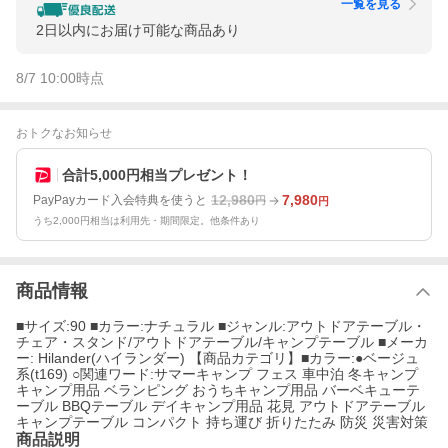
一覧を見る
2日以内にお届け可能な商品あり
8/7 10:00
時点
おトクなお知らせ
合計5,000円相当プレゼント！
12,980
7,980
PayPayカード入会特典を使うと
円
円
うち2,000円相当は利用先・期間限定。他条件あり
商品情報
■サイズ:90 ■カラー:ナチュラル ■ジャンル:アウトドアテーブル・
チェア・スタンド/アウトドアテーブル/キャンプテーブル ■メーカ
ー: Hilander(ハイランダー) 【商品カテゴリ】■カラー:●ベージュ
系(t169) ○関連ワード:サマーキャンプ フェス 車中泊 冬キャンプ
キャンプ用品 ベランピング おうちキャンプ用品 バーベキューテ
ーブル BBQテーブル デイキャンプ用品 花見 アウトドアテーブル
キャンプテーブル コンパクト 持ち運び 折りたたみ 防災 災害対策
商品説明