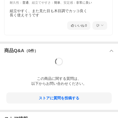
耐久性
：
普通
、
組立てやすさ
：
簡単
、
安定感
：
非常に良い
組立やすく、また見た目も木目調でカッコ良く

長く使えそうです
いいね
0
商品Q&A
（
0
件）
この
商品
に関する質問は、
以下からお問い合わせください。
ストアに質問を投稿する