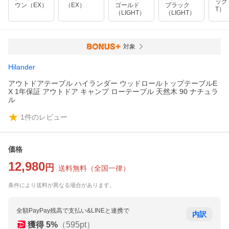
ック
ウン（EX）
（EX）
ゴールド
ブラック
T）
（LIGHT）
（LIGHT）
対象
Hilander
アウトドアテーブル ハイランダー ウッドロールトップテーブルE
X 1年保証 アウトドア キャンプ ローテーブル 天然木 90 ナチュラ
ル
1
件のレビュー
価格
12,980
円
送料無料
（
全国一律
）
条件により送料が異なる場合があります。
全額PayPay残高で支払い&LINEと連携で
内訳
獲得
5
%
（
595
pt）