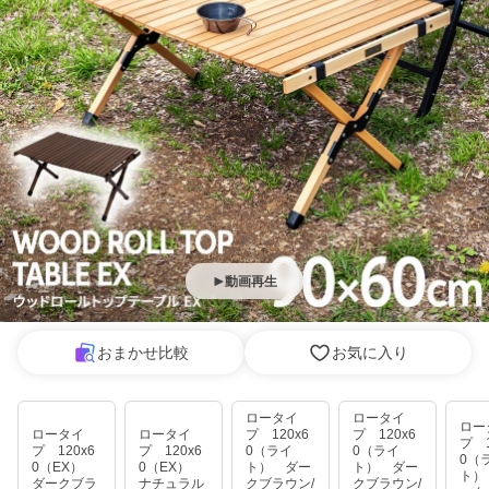
動画再生
おまかせ比較
お気に入り
ロータイ
ロータイ
ロー
ロータイ
ロータイ
プ 120x6
プ 120x6
プ 1
プ 120x6
プ 120x6
0（ライ
0（ライ
0（
0（EX）
0（EX）
ト） ダー
ト） ダー
ト）
ダークブラ
ナチュラル
クブラウン/
クブラウン/