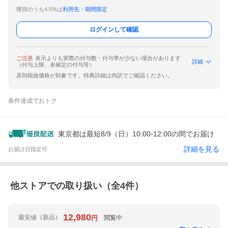
獲得のうち4.5%は
利用先・期間限定
ログインして確認
ご注意
表示よりも実際の付与数・付与率が少ない場合があります
詳細
（付与上限、未確定の付与等）
原則税抜価格が対象です。特典詳細は内訳でご確認ください。
条件達成でおトク
東京都は最短8/9（日）10:00-12:00の間でお届け
詳細を見る
お届け日指定可
他ストアでの取り扱い（全
4
件）
12,980
最安値
（新品）
閲覧中
円