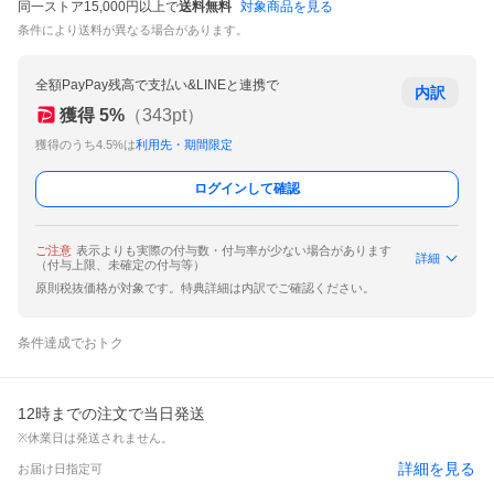
同一ストア15,000円以上で
送料無料
対象商品を見る
条件により送料が異なる場合があります。
全額PayPay残高で支払い&LINEと連携で
内訳
獲得
5
%
（
343
pt）
獲得のうち4.5%は
利用先・期間限定
ログインして確認
ご注意
表示よりも実際の付与数・付与率が少ない場合があります
詳細
（付与上限、未確定の付与等）
原則税抜価格が対象です。特典詳細は内訳でご確認ください。
条件達成でおトク
12時までの注文で当日発送
※休業日は発送されません。
詳細を見る
お届け日指定可