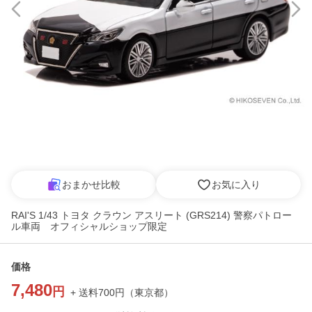
おまかせ比較
お気に入り
RAI'S 1/43 トヨタ クラウン アスリート (GRS214) 警察パトロー
ル車両 オフィシャルショップ限定
価格
7,480
円
+ 送料
700
円
（
東京都
）