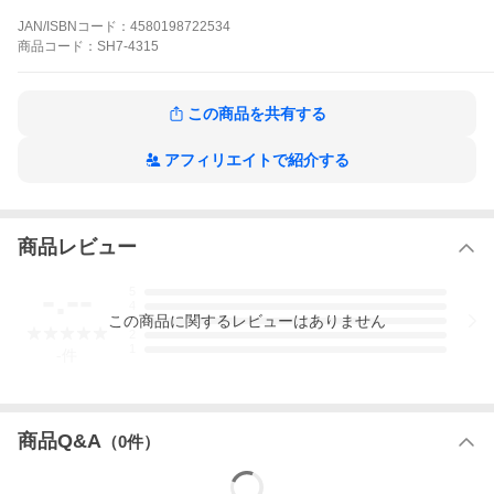
JAN/ISBNコード：
4580198722534
商品
コード：
SH7-4315
この商品を共有する
アフィリエイトで紹介する
商品レビュー
-.--
5
4
この
商品
に関するレビューはありません
3
2
1
-
件
商品Q&A
（
0
件）