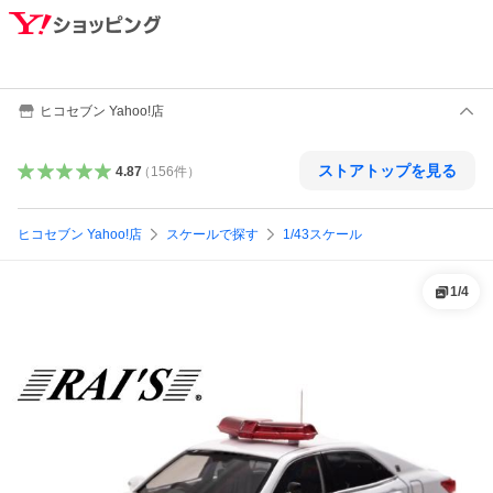
ヒコセブン Yahoo!店
ストアトップを見る
4.87
（
156
件
）
ヒコセブン Yahoo!店
スケールで探す
1/43スケール
1
/
4