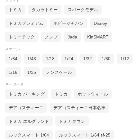
ブランド
トミカ
タカラトミー
スパークモデル
トミカプレミアム
ホビージャパン
Disney
トミーテック
ノレブ
Jada
KinSMART
スケール
1/64
1/43
1/18
1/24
1/32
1/60
1/12
1/16
1/35
ノンスケール
キーワード
トミカ パーキング
トミカ
ホットウィール
デアゴスティーニ
デアゴスティーニ日本名車
トミカ エルグランド
トミカタウン
ルックスマート 1/64
ルックスマート 1/64 sf-25