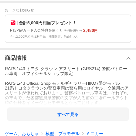
おトクなお知らせ
合計5,000円相当プレゼント！
7,480
2,480
PayPayカード入会特典を使うと
円
円
うち2,000円相当は利用先・期間限定。他条件あり
商品情報
RAI'S 1/43 トヨタ クラウン アスリート (GRS214) 警察パトロー
ル車両 オフィシャルショップ限定
RAI'S 1/43 Official Shop モデルギャラリーHIKO7限定モデル！
21系トヨタクラウンの警察車両は警ら用にロイヤル、交通用のア
スリートが使われております。警察パトロール車両は、それぞれ
の車両でまだ各都道府県警察の文字が入る前の工場ロールアウト
時の仕様をイメージしたモデルとなっております。
すべて見る
ゲーム、おもちゃ
模型、プラモデル
ミニカー